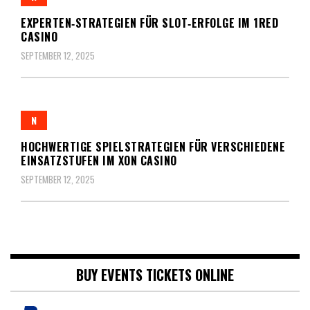
EXPERTEN‑STRATEGIEN FÜR SLOT‑ERFOLGE IM 1RED
CASINO
SEPTEMBER 12, 2025
N
HOCHWERTIGE SPIELSTRATEGIEN FÜR VERSCHIEDENE
EINSATZSTUFEN IM XON CASINO
SEPTEMBER 12, 2025
BUY EVENTS TICKETS ONLINE