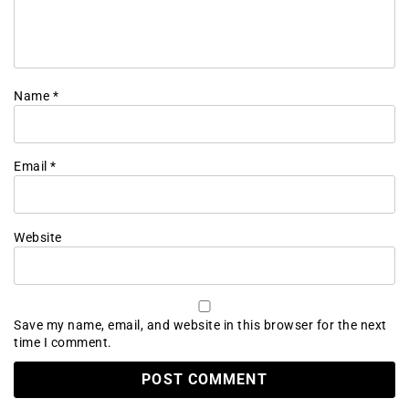
Name
*
Email
*
Website
Save my name, email, and website in this browser for the next
time I comment.