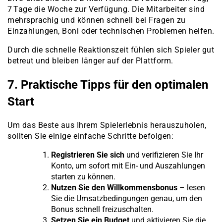
7 Tage die Woche zur Verfügung. Die Mitarbeiter sind
mehrsprachig und können schnell bei Fragen zu
Einzahlungen, Boni oder technischen Problemen helfen.
Durch die schnelle Reaktionszeit fühlen sich Spieler gut
betreut und bleiben länger auf der Plattform.
7. Praktische Tipps für den optimalen
Start
Um das Beste aus Ihrem Spielerlebnis herauszuholen,
sollten Sie einige einfache Schritte befolgen:
Registrieren Sie sich
und verifizieren Sie Ihr
Konto, um sofort mit Ein- und Auszahlungen
starten zu können.
Nutzen Sie den Willkommensbonus
– lesen
Sie die Umsatzbedingungen genau, um den
Bonus schnell freizuschalten.
Setzen Sie ein Budget
und aktivieren Sie die