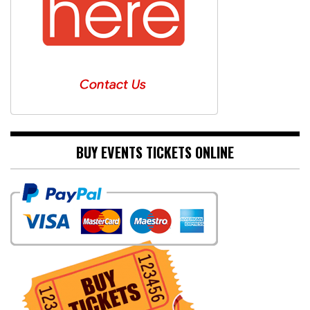
BUY EVENTS TICKETS ONLINE