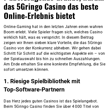
das 5Gringo Casino das beste
Online‑Erlebnis bietet
Online‑Gaming hat in den letzten Jahren einen wahren
Boom erlebt. Viele Spieler fragen sich, welches Casino
wirklich hält, was es verspricht. In diesem Beitrag
zeigen wir Ihnen sieben klare Vorteile, die das 5Gringo
Casino von der Konkurrenz abheben. Wir gehen dabei
Schritt für Schritt auf die wichtigsten Aspekte ein – von
der Spielauswahl bis hin zu schnellen Auszahlungen.
Am Ende erhalten Sie eine konkrete Empfehlung, die Sie
sofort umsetzen können.
1. Riesige Spielbibliothek mit
Top‑Software‑Partnern
Das Herz jedes guten Casinos ist das Spielangebot.
Beim 5Gringo Casino finden Sie über 4 000 Titel von