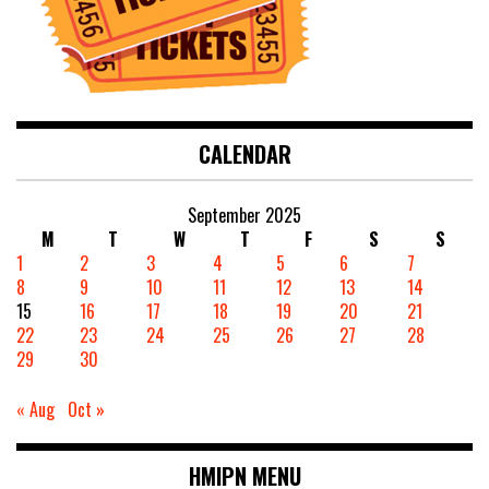
CALENDAR
September 2025
M
T
W
T
F
S
S
1
2
3
4
5
6
7
8
9
10
11
12
13
14
15
16
17
18
19
20
21
22
23
24
25
26
27
28
29
30
« Aug
Oct »
HMIPN MENU