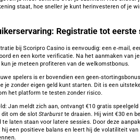
kening staat, hoe sneller je kunt herinvesteren of je w
ikerservaring: Registratie tot eerste 
tratie bij Scoripro Casino is eenvoudig: een e‑mail, ee
ord en een korte verificatie. Na het aanmaken van je
 kun je meteen profiteren van de welkomstbonus.
euwe spelers is er bovendien een geen‑stortingsbonu
je zonder eigen geld kunt starten. Dit is een uitste
m het platform te testen zonder risico.
d: Jan meldt zich aan, ontvangt €10 gratis speelgeld
 dit om de slot
Starburst
te draaien. Hij wint €30 en be
 te laten staan voor latere sessies. Door deze aanpa
hij een positieve balans en leert hij de volatiliteit van
ennen.