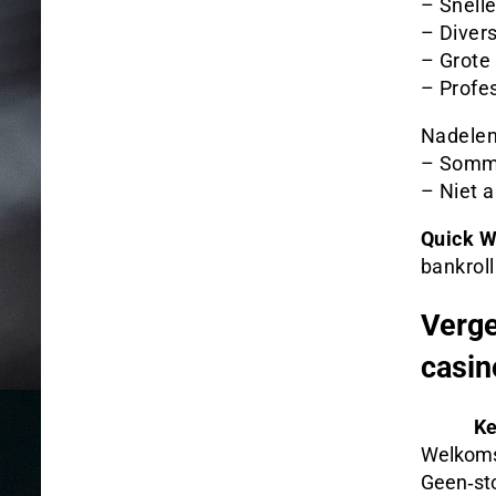
– Snelle
– Divers
– Grote 
– Profes
Nadele
– Sommi
– Niet a
Quick W
bankroll
Verge
casin
K
Welkom
Geen‑st