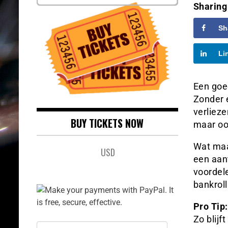
Sharing 
Sh
Li
Een goed
Zonder e
verlieze
BUY TICKETS NOW
maar oo
Wat maa
USD
een aant
voordele
bankroll
Pro Tip:
Zo blijf