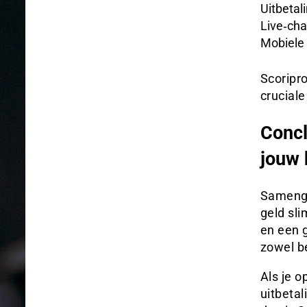
Uitbetali
Live‑cha
Mobiele
Scoripr
cruciale
Concl
jouw 
Samengev
geld sli
en een 
zowel b
Als je o
uitbeta