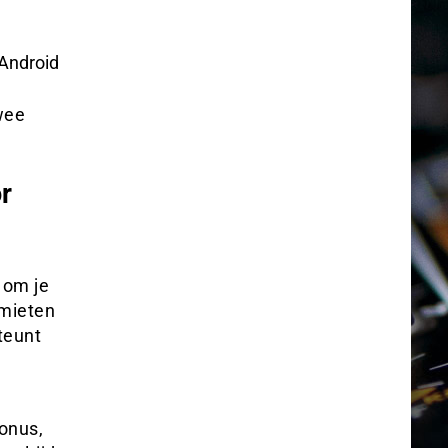
 Android
wee
r
 om je
imieten
teunt
onus,