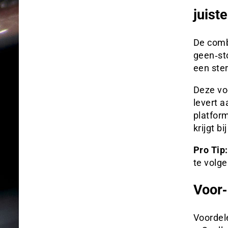
juist
De comb
geen‑st
een ste
Deze vo
levert a
platform
krijgt b
Pro Tip:
te volge
Voor‑
Voordel