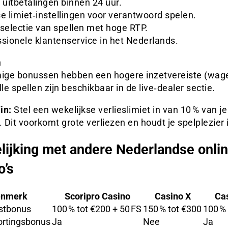
 uitbetalingen binnen 24 uur.
e limiet‑instellingen voor verantwoord spelen.
selectie van spellen met hoge RTP.
sionele klantenservice in het Nederlands.
n
ge bonussen hebben een hogere inzetvereiste (wage
lle spellen zijn beschikbaar in de live‑dealer sectie.
in:
Stel een wekelijkse verlieslimiet in van 10 % van je
. Dit voorkomt grote verliezen en houdt je spelplezier 
lijking met andere Nederlandse onli
o’s
enmerk
Scoripro Casino
Casino X
Ca
stbonus
100 % tot €200 + 50 FS
150 % tot €300
100 % 
ortingsbonus
Ja
Nee
Ja