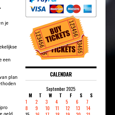
r
en je
ekelijkse
je een
CALENDAR
 van plan
ethoden
September 2025
M
T
W
T
F
S
S
1
2
3
4
5
6
7
8
9
10
11
12
13
14
ipro
15
16
17
18
19
20
21
e geld