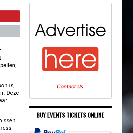
.
t
pellen,
bonus,
en. Deze
aar
BUY EVENTS TICKETS ONLINE
missen.
tress.