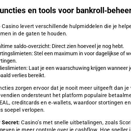
uncties en tools voor bankroll‑behee
 Casino levert verschillende hulpmiddelen die je help
omen in de gaten te houden.
ltime saldo‑overzicht: Direct zien hoeveel je nog hebt.
rtingslimieten: Stel een maximum in voor dagelijkse of w
rtingen.
lieslimieten: Laat je een waarschuwing krijgen wanneer 
aald verlies bereikt.
cties zorgen ervoor dat je nooit meer uitgeeft dan je
ovendien ondersteunt het platform populaire betaalm
EAL, creditcards en e‑wallets, waardoor stortingen en
 soepel verlopen.
 Secret:
Casino’s met snelle uitbetalingen, zoals Scor
geven je meer controle over je cashflow. Hoe sneller j