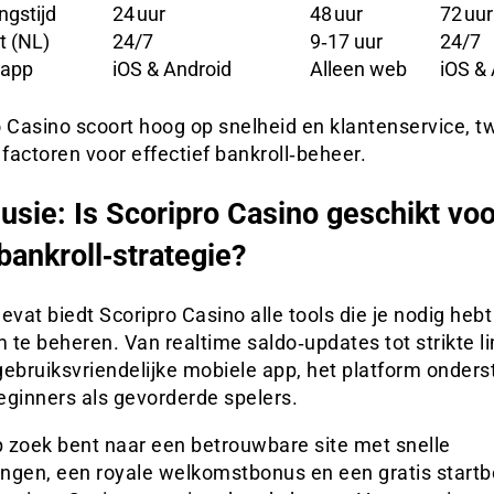
ngstijd
24 uur
48 uur
72 uur
t (NL)
24/7
9‑17 uur
24/7
 app
iOS & Android
Alleen web
iOS &
o Casino scoort hoog op snelheid en klantenservice, t
 factoren voor effectief bankroll‑beheer.
usie: Is Scoripro Casino geschikt voo
bankroll‑strategie?
at biedt Scoripro Casino alle tools die je nodig hebt
m te beheren. Van realtime saldo‑updates tot strikte l
gebruiksvriendelijke mobiele app, het platform onders
eginners als gevorderde spelers.
p zoek bent naar een betrouwbare site met snelle
lingen, een royale welkomstbonus en een gratis startb