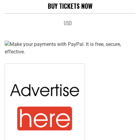
BUY TICKETS NOW
USD