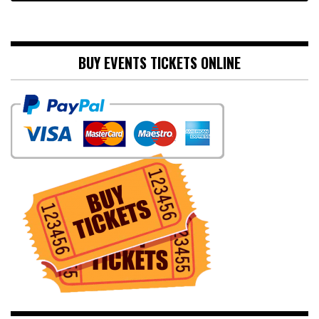
BUY EVENTS TICKETS ONLINE