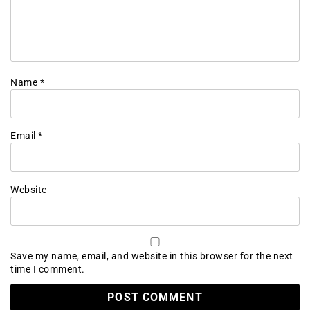
Name
*
Email
*
Website
Save my name, email, and website in this browser for the next
time I comment.