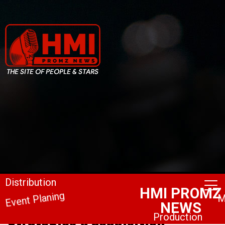
Stratégies d’acquisition