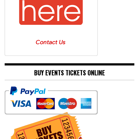
BUY EVENTS TICKETS ONLINE