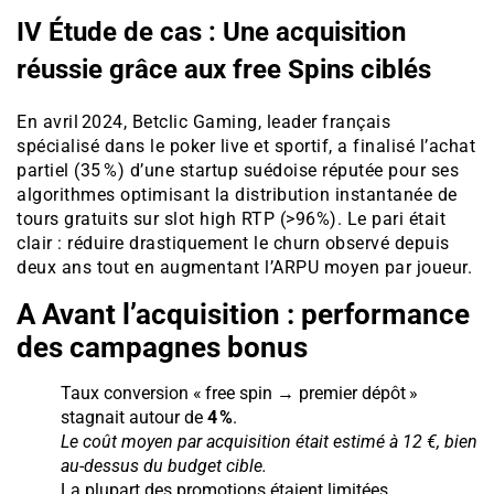
IV Étude de cas : Une acquisition
réussie grâce aux free Spins ciblés
En avril 2024, Betclic Gaming, leader français
spécialisé dans le poker live et sportif, a finalisé l’achat
partiel (35 %) d’une startup suédoise réputée pour ses
algorithmes optimisant la distribution instantanée de
tours gratuits sur slot high RTP (>96%). Le pari était
clair : réduire drastiquement le churn observé depuis
deux ans tout en augmentant l’ARPU moyen par joueur.
A Avant l’acquisition : performance
des campagnes bonus
Taux conversion « free spin → premier dépôt »
stagnait autour de
4 %
.
Le coût moyen par acquisition était estimé à
12 €
, bien
au-dessus du budget cible.
La plupart des promotions étaient limitées