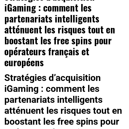
iGaming : comment les
partenariats intelligents
atténuent les risques tout en
boostant les free spins pour
opérateurs français et
européens
Stratégies d’acquisition
iGaming : comment les
partenariats intelligents
atténuent les risques tout en
boostant les free spins pour