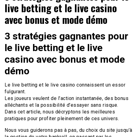
live betting et le live casino
avec bonus et mode démo
3 stratégies gagnantes pour
le live betting et le live
casino avec bonus et mode
démo
Le live betting et le live casino connaissent un essor
fulgurant.
Les joueurs veulent de l’action instantanée, des bonus
alléchants et la possibilité d’essayer sans risque.
Dans cet article, nous décryptons les meilleures
pratiques pour profiter pleinement de ces univers.
Nous vous guiderons pas à pas, du choix du site jusqu’à
la gestion de votre bankroll, en passant par les