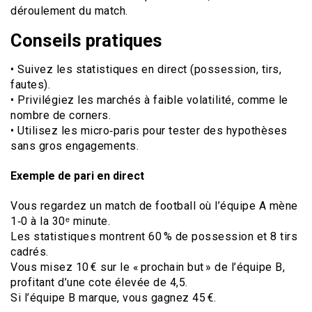
déroulement du match.
Conseils pratiques
• Suivez les statistiques en direct (possession, tirs,
fautes).
• Privilégiez les marchés à faible volatilité, comme le
nombre de corners.
• Utilisez les micro‑paris pour tester des hypothèses
sans gros engagements.
Exemple de pari en direct
Vous regardez un match de football où l’équipe A mène
1‑0 à la 30ᵉ minute.
Les statistiques montrent 60 % de possession et 8 tirs
cadrés.
Vous misez 10 € sur le « prochain but » de l’équipe B,
profitant d’une cote élevée de 4,5.
Si l’équipe B marque, vous gagnez 45 €.