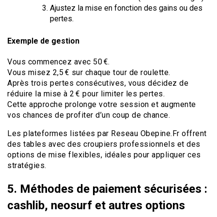
Ajustez la mise en fonction des gains ou des
pertes.
Exemple de gestion
Vous commencez avec 50 €.
Vous misez 2,5 € sur chaque tour de roulette.
Après trois pertes consécutives, vous décidez de
réduire la mise à 2 € pour limiter les pertes.
Cette approche prolonge votre session et augmente
vos chances de profiter d’un coup de chance.
Les plateformes listées par Reseau Obepine.Fr offrent
des tables avec des croupiers professionnels et des
options de mise flexibles, idéales pour appliquer ces
stratégies.
5. Méthodes de paiement sécurisées :
cashlib, neosurf et autres options