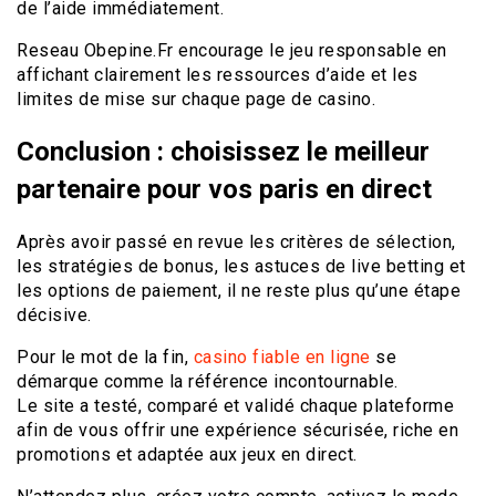
de l’aide immédiatement.
Reseau Obepine.Fr encourage le jeu responsable en
affichant clairement les ressources d’aide et les
limites de mise sur chaque page de casino.
Conclusion : choisissez le meilleur
partenaire pour vos paris en direct
Après avoir passé en revue les critères de sélection,
les stratégies de bonus, les astuces de live betting et
les options de paiement, il ne reste plus qu’une étape
décisive.
Pour le mot de la fin,
casino fiable en ligne
se
démarque comme la référence incontournable.
Le site a testé, comparé et validé chaque plateforme
afin de vous offrir une expérience sécurisée, riche en
promotions et adaptée aux jeux en direct.