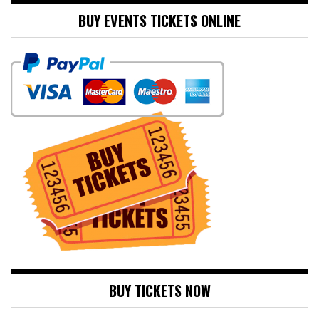
BUY EVENTS TICKETS ONLINE
BUY TICKETS NOW