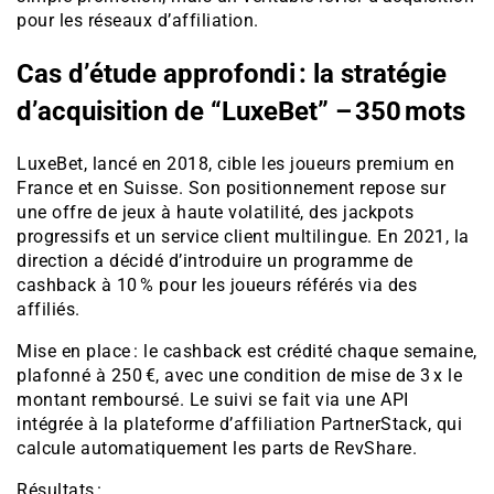
pour les réseaux d’affiliation.
Cas d’étude approfondi : la stratégie
d’acquisition de “LuxeBet” – 350 mots
LuxeBet, lancé en 2018, cible les joueurs premium en
France et en Suisse. Son positionnement repose sur
une offre de jeux à haute volatilité, des jackpots
progressifs et un service client multilingue. En 2021, la
direction a décidé d’introduire un programme de
cashback à 10 % pour les joueurs référés via des
affiliés.
Mise en place : le cashback est crédité chaque semaine,
plafonné à 250 €, avec une condition de mise de 3 x le
montant remboursé. Le suivi se fait via une API
intégrée à la plateforme d’affiliation PartnerStack, qui
calcule automatiquement les parts de RevShare.
Résultats :