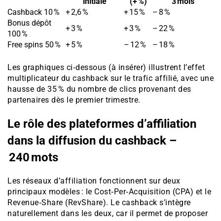
initiale
(+ %)
3 mois
Cashback 10 %
+ 2,6 %
+ 15 %
– 8 %
Bonus dépôt
+ 3 %
+ 3 %
– 22 %
100 %
Free spins 50 %
+ 5 %
– 12 %
– 18 %
Les graphiques ci‑dessous (à insérer) illustrent l’effet
multiplicateur du cashback sur le trafic affilié, avec une
hausse de 35 % du nombre de clics provenant des
partenaires dès le premier trimestre.
Le rôle des plateformes d’affiliation
dans la diffusion du cashback –
240 mots
Les réseaux d’affiliation fonctionnent sur deux
principaux modèles : le Cost‑Per‑Acquisition (CPA) et le
Revenue‑Share (RevShare). Le cashback s’intègre
naturellement dans les deux, car il permet de proposer