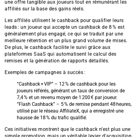
une offre tangible aux joueurs tout en rémunérant les
affiliés sur la base des gains réels.
Les affiliés utilisent le cashback pour qualifier leurs
leads : un joueur qui accepte un cashback de 8 % est
généralement plus engagé, ce qui se traduit par une
meilleure rétention et un plus grand volume de mises.
De plus, le cashback facilite le suivi grâce aux
plateformes SaaS qui automatisent le calcul des
remises et la génération de rapports détaillés.
Exemples de campagnes à succès :
“Cashback + VIP” – 12 % de cashback pour les
joueurs référés, générant un taux de conversion de
7,4 % et un revenu moyen de 1 200 € par joueur.
“Flash Cashback” – 5 % de remise pendant 48 heures,
utilisé par le réseau AffiliateX, qui a enregistré une
hausse de 18 % du trafic qualifié.
Ces initiatives montrent que le cashback n’est plus une
simple promotion, mais un véritable levier d’acquisition