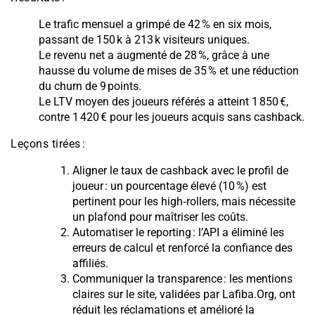
Le trafic mensuel a grimpé de 42 % en six mois,
passant de 150 k à 213 k visiteurs uniques.
Le revenu net a augmenté de 28 %, grâce à une
hausse du volume de mises de 35 % et une réduction
du churn de 9 points.
Le LTV moyen des joueurs référés a atteint 1 850 €,
contre 1 420 € pour les joueurs acquis sans cashback.
Leçons tirées :
Aligner le taux de cashback avec le profil de
joueur : un pourcentage élevé (10 %) est
pertinent pour les high‑rollers, mais nécessite
un plafond pour maîtriser les coûts.
Automatiser le reporting : l’API a éliminé les
erreurs de calcul et renforcé la confiance des
affiliés.
Communiquer la transparence : les mentions
claires sur le site, validées par Lafiba.Org, ont
réduit les réclamations et amélioré la