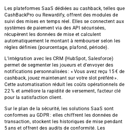
Les plateformes SaaS dédiées au cashback, telles que
CashBackPro ou Rewardify, offrent des modules de
suivi des mises en temps réel. Elles se connectent aux
systèmes de paiement via des API sécurisées,
récupèrent les données de mise et calculent
automatiquement le montant à rembourser selon les
règles définies (pourcentage, plafond, période).
L’intégration avec les CRM (HubSpot, Salesforce)
permet de segmenter les joueurs et d’envoyer des
notifications personnalisées : « Vous avez reçu 15 € de
cashback, jouez maintenant sur votre slot préféré ».
Cette automatisation réduit les coûts opérationnels de
22 % et améliore la rapidité de versement, facteur clé
pour la satisfaction client.
Sur le plan de la sécurité, les solutions SaaS sont
conformes au GDPR : elles chiffrent les données de
transaction, stockent les historiques de mise pendant
5 ans et offrent des audits de conformité. Les