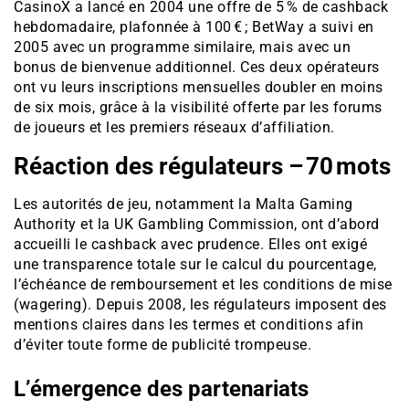
CasinoX a lancé en 2004 une offre de 5 % de cashback
hebdomadaire, plafonnée à 100 € ; BetWay a suivi en
2005 avec un programme similaire, mais avec un
bonus de bienvenue additionnel. Ces deux opérateurs
ont vu leurs inscriptions mensuelles doubler en moins
de six mois, grâce à la visibilité offerte par les forums
de joueurs et les premiers réseaux d’affiliation.
Réaction des régulateurs – 70 mots
Les autorités de jeu, notamment la Malta Gaming
Authority et la UK Gambling Commission, ont d’abord
accueilli le cashback avec prudence. Elles ont exigé
une transparence totale sur le calcul du pourcentage,
l’échéance de remboursement et les conditions de mise
(wagering). Depuis 2008, les régulateurs imposent des
mentions claires dans les termes et conditions afin
d’éviter toute forme de publicité trompeuse.
L’émergence des partenariats