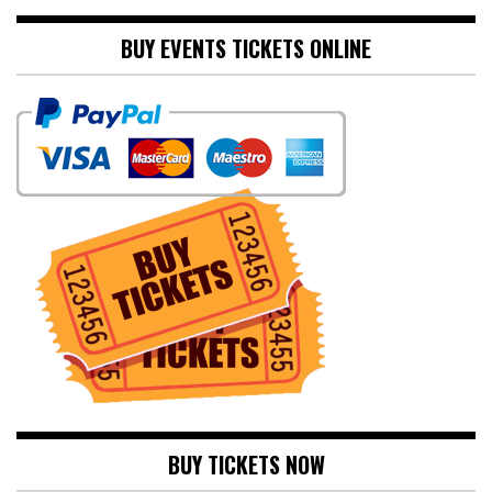
BUY EVENTS TICKETS ONLINE
BUY TICKETS NOW