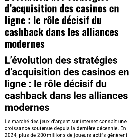
d’acquisition des casinos en
ligne : le rôle décisif du
cashback dans les alliances
modernes
L’évolution des stratégies
d’acquisition des casinos en
ligne : le rôle décisif du
cashback dans les alliances
modernes
Le marché des jeux d’argent sur internet connaît une
croissance soutenue depuis la dernière décennie. En
2024, plus de 200 millions de joueurs actifs génèrent