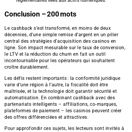
réglementaires liées aux actifs numériques.
Conclusion – 200 mots
Le cashback s’est transformé, en moins de deux
décennies, d’une simple remise d’argent en un pilier
central des stratégies d’acquisition des casinos en
ligne. Son impact mesurable sur le taux de conversion,
le LTV et la réduction du churn en fait un outil
incontournable pour les opérateurs qui souhaitent
croître durablement.
Les défis restent importants : la conformité juridique
varie d’une région à l’autre, la fiscalité doit être
maîtrisée, et la technologie doit garantir sécurité et
automatisation. En combinant cashback avec des
partenariats intelligents – affiliations, co‑marques,
plateformes de paiement – les casinos peuvent créer
des offres différenciées et attractives.
Pour approfondir ces sujets, les lecteurs sont invités à