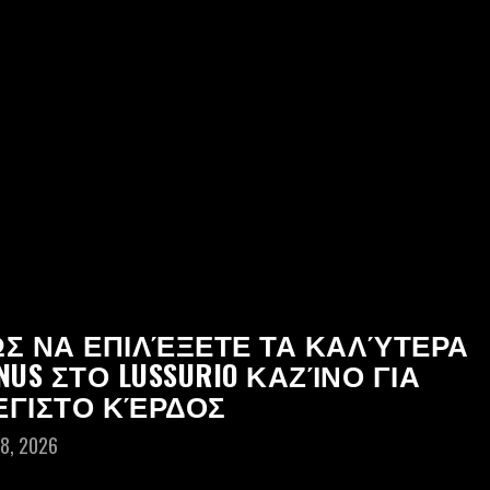
Σ ΝΑ ΕΠΙΛΈΞΕΤΕ ΤΑ ΚΑΛΎΤΕΡΑ
NUS ΣΤΟ LUSSURIO ΚΑΖΊΝΟ ΓΙΑ
ΓΙΣΤΟ ΚΈΡΔΟΣ
18, 2026