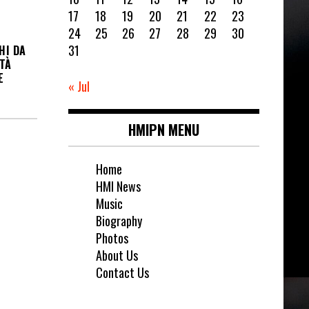
17
18
19
20
21
22
23
24
25
26
27
28
29
30
31
HI DA
TÀ
E
« Jul
HMIPN MENU
Home
HMI News
Music
Biography
Photos
About Us
Contact Us