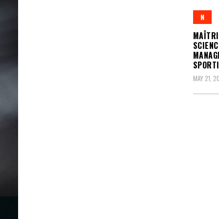
N
MAÎTRI
SCIENC
MANAGE
SPORTI
MAY 21, 2