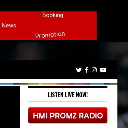
LISTEN LIVE NOW!