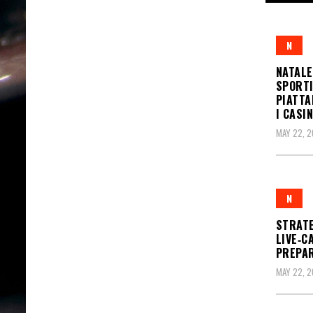
N
NATALE
SPORTI
PIATTA
I CASI
MAY 22, 
N
STRATE
LIVE‑C
PREPAR
MAY 22, 