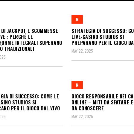
N
 DI JACKPOT E SCOMMESSE
STRATEGIA DI SUCCESSO: C
VE : PERCHÉ LE
LIVE‑CASINO STUDIOS SI
FORME INTEGRALI SUPERANO
PREPARANO PER IL GIOCO DA
NÒ TRADIZIONALI
MAY 22, 2025
2025
N
GIA DI SUCCESSO: COME LE
GIOCO RESPONSABILE NEI CA
ASINO STUDIOS SI
ONLINE – MITI DA SFATARE E
ANO PER IL GIOCO DAL VIVO
DA CONOSCERE
2025
MAY 22, 2025