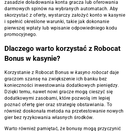
zasadzie doładowania konta gracza lub oferowania
darmowych spinów na wybranych automatach. Aby
skorzystać z oferty, wystarczy założyć konto w kasynie
i spełnić określone warunki, takie jak dokonanie
pierwszej wpłaty lub wpisanie odpowiedniego kodu
promocyjnego.
Dlaczego warto korzystać z Robocat
Bonus w kasynie?
Korzystanie z Robocat Bonus w
kasyno robocat
daje
graczom szansę na zwiększenie ich banku bez
konieczności inwestowania dodatkowych pieniędzy.
Dzięki temu, nawet nowi gracze mogą cieszyć się
dodatkowymi zasobami, które pozwolą im lepiej
poznać ofertę gier oraz strategię obstawiania. To
również doskonała metoda na przetestowanie nowych
gier bez ryzykowania własnych środków.
Warto również pamiętać, że bonusy mogą przyczynić