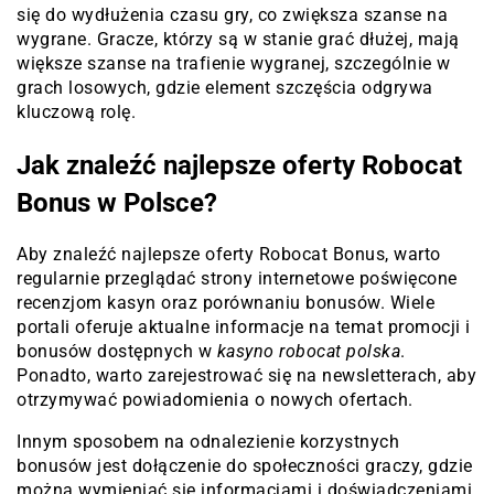
się do wydłużenia czasu gry, co zwiększa szanse na
wygrane. Gracze, którzy są w stanie grać dłużej, mają
większe szanse na trafienie wygranej, szczególnie w
grach losowych, gdzie element szczęścia odgrywa
kluczową rolę.
Jak znaleźć najlepsze oferty Robocat
Bonus w Polsce?
Aby znaleźć najlepsze oferty Robocat Bonus, warto
regularnie przeglądać strony internetowe poświęcone
recenzjom kasyn oraz porównaniu bonusów. Wiele
portali oferuje aktualne informacje na temat promocji i
bonusów dostępnych w
kasyno robocat polska
.
Ponadto, warto zarejestrować się na newsletterach, aby
otrzymywać powiadomienia o nowych ofertach.
Innym sposobem na odnalezienie korzystnych
bonusów jest dołączenie do społeczności graczy, gdzie
można wymieniać się informacjami i doświadczeniami.