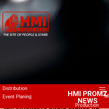
Jak zwiększyć swoje szanse na