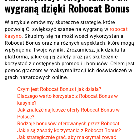
wygraną dzięki Robocat Bonus
W artykule omówimy skuteczne strategie, które
pozwolą Ci zwiększyć szanse na wygraną w
robocat
kasyno
. Skupimy się na możliwości wykorzystania
Robocat Bonus oraz na różnych aspektach, które mogą
wpłynąć na Twoje wyniki. Zrozumiesz, jak działa ta
platforma, jakie są jej zalety oraz jak skutecznie
korzystać z dostępnych promocji i bonusów. Celem jest
pomoc graczom w maksymalizacji ich doświadczeń w
grach hazardowych online.
Czym jest Robocat Bonus i jak działa?
Dlaczego warto korzystać z Robocat Bonus w
kasynie?
Jak znaleźć najlepsze oferty Robocat Bonus w
Polsce?
Rodzaje bonusów oferowanych przez Robocat
Jakie są zasady korzystania z Robocat Bonus?
Jak strategicznie grać, aby maksymalizować