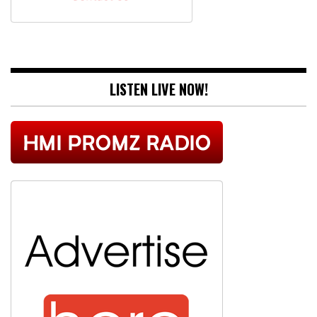
LISTEN LIVE NOW!