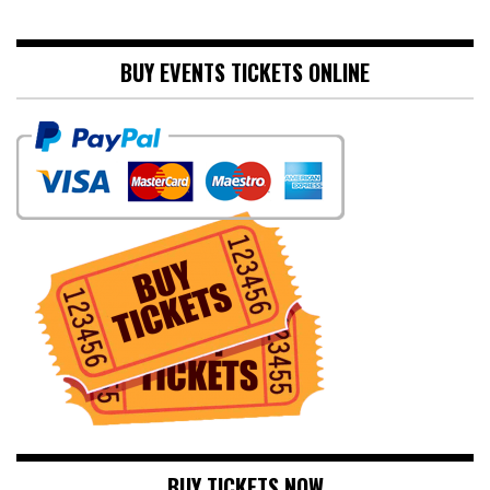
BUY EVENTS TICKETS ONLINE
BUY TICKETS NOW