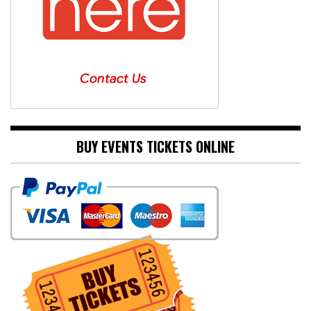
BUY EVENTS TICKETS ONLINE