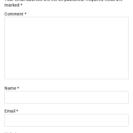
marked
*
Comment
*
Name
*
Email
*