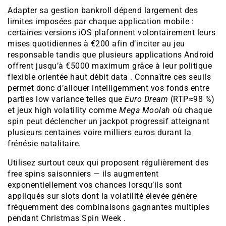
Adapter sa gestion bankroll dépend largement des
limites imposées par chaque application mobile :
certaines versions iOS plafonnent volontairement leurs
mises quotidiennes à €200 afin d’inciter au jeu
responsable tandis que plusieurs applications Android
offrent jusqu’à €5000 maximum grâce à leur politique
flexible orientée haut débit data . Connaître ces seuils
permet donc d’allouer intelligemment vos fonds entre
parties low variance telles que
Euro Dream
(RTP≈98 %)
et jeux high volatility comme
Mega Moolah
où chaque
spin peut déclencher un jackpot progressif atteignant
plusieurs centaines voire milliers euros durant la
frénésie natalitaire.
Utilisez surtout ceux qui proposent régulièrement des
free spins saisonniers — ils augmentent
exponentiellement vos chances lorsqu’ils sont
appliqués sur slots dont la volatilité élevée génère
fréquemment des combinaisons gagnantes multiples
pendant Christmas Spin Week .