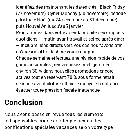
Identifiez dès maintenant les dates clés : Black Friday
(27 novembre), Cyber Monday (30 novembre), période
principale Noël (du ​24 décembre​ au ​31 décembre​)
puis Nouvel An jusqu’au​5 janvier​.
Programmez dans votre agenda mobile deux rappels
quotidiens — matin avant travail et soirée après dîner
— incluant liens directs vers vos casinos favoris afin
qu’aucune offre flash ne vous échappe.
Chaque semaine effectuez une révision rapide de vos
gains accumulés ; réinvestissez intelligemment
environ 30 % dans nouvelles promotions encore
actives tout en réservant 70 % sous forme retrait
sécurisé avant clôture officielle du cycle festif afin
évacuer toute pression fiscale inattendue.
Conclusion
Nous avons passé en revue tous les éléments
indispensables pour exploiter pleinement les
bonifications spéciales vacances selon votre type