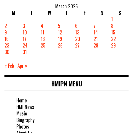
March 2026
M
T
W
T
F
S
S
1
2
3
4
5
6
7
8
9
10
11
12
13
14
15
16
17
18
19
20
21
22
23
24
25
26
27
28
29
30
31
« Feb
Apr »
HMIPN MENU
Home
HMI News
Music
Biography
Photos
About Us