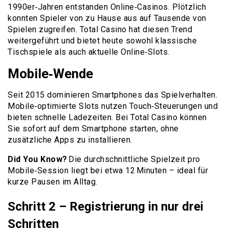
1990er‑Jahren entstanden Online‑Casinos. Plötzlich
konnten Spieler von zu Hause aus auf Tausende von
Spielen zugreifen. Total Casino hat diesen Trend
weitergeführt und bietet heute sowohl klassische
Tischspiele als auch aktuelle Online‑Slots.
Mobile‑Wende
Seit 2015 dominieren Smartphones das Spielverhalten.
Mobile‑optimierte Slots nutzen Touch‑Steuerungen und
bieten schnelle Ladezeiten. Bei Total Casino können
Sie sofort auf dem Smartphone starten, ohne
zusätzliche Apps zu installieren.
Did You Know?
Die durchschnittliche Spielzeit pro
Mobile‑Session liegt bei etwa 12 Minuten – ideal für
kurze Pausen im Alltag.
Schritt 2 – Registrierung in nur drei
Schritten