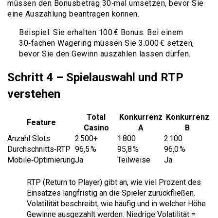
müssen den Bonusbetrag 30‑mal umsetzen, bevor Sie
eine Auszahlung beantragen können.
Beispiel: Sie erhalten 100 € Bonus. Bei einem
30‑fachen Wagering müssen Sie 3.000 € setzen,
bevor Sie den Gewinn auszahlen lassen dürfen.
Schritt 4 – Spielauswahl und RTP
verstehen
Total
Konkurrenz
Konkurrenz
Feature
Casino
A
B
Anzahl Slots
2 500+
1 800
2 100
Durchschnitts‑RTP
96,5 %
95,8 %
96,0 %
Mobile‑Optimierung
Ja
Teilweise
Ja
RTP (Return to Player) gibt an, wie viel Prozent des
Einsatzes langfristig an die Spieler zurückfließen.
Volatilität beschreibt, wie häufig und in welcher Höhe
Gewinne ausgezahlt werden. Niedrige Volatilität =