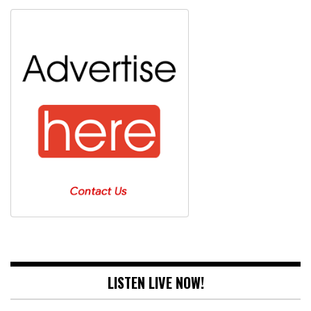
LISTEN LIVE NOW!