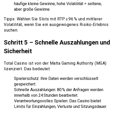
häufige kleine Gewinne, hohe Volatilität = seltene,
aber große Gewinne.
Tipps: Wählen Sie Slots mit RTP ≥ 96 % und mittlerer
Volatilität, wenn Sie ein ausgewogenes Risiko‑Erlebnis
suchen.
Schritt 5 – Schnelle Auszahlungen und
Sicherheit
Total Casino ist von der Malta Gaming Authority (MGA)
lizenziert. Das bedeutet:
Spielerschutz: Ihre Daten werden verschlüsselt
gespeichert.
Schnelle Auszahlungen: 80 % der Anfragen werden
innerhalb von 24 Stunden bearbeitet.
Verantwortungsvolles Spielen: Das Casino bietet
Limits für Einzahlungen, Verluste und Sitzungsdauer.