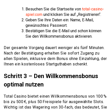
Besuchen Sie die Startseite von
total-casino-
spiel.com
und klicken Sie auf „Registrieren“.
Geben Sie Ihre Daten ein: Name, E‑Mail,
gewünschtes Passwort.
Bestätigen Sie die E‑Mail und schon können
Sie den Willkommensbonus aktivieren.
Der gesamte Vorgang dauert weniger als fünf Minuten.
Nach der Bestätigung erhalten Sie sofort Zugang zu
allen Spielen, inklusive dem Bonus ohne Einzahlung, der
Ihnen ein kostenloses Startguthaben schenkt.
Schritt 3 – Den Willkommensbonus
optimal nutzen
Total Casino bietet einen Willkommensbonus von 100 %
bis zu 500 €, plus 50 Freispiele für ausgewählte Slots.
Wichtig ist das Wagering von 30‑fach, das bedeutet, Sie