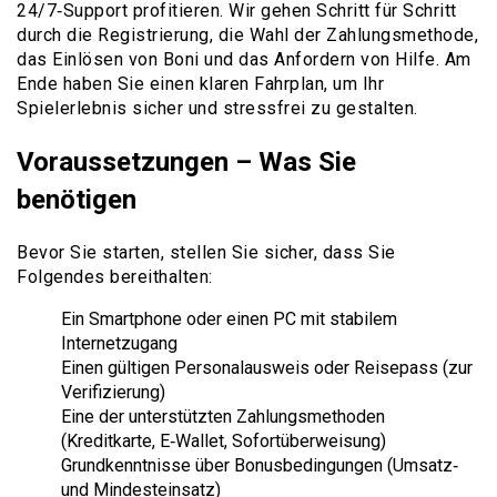
24/7‑Support profitieren. Wir gehen Schritt für Schritt
durch die Registrierung, die Wahl der Zahlungsmethode,
das Einlösen von Boni und das Anfordern von Hilfe. Am
Ende haben Sie einen klaren Fahrplan, um Ihr
Spielerlebnis sicher und stressfrei zu gestalten.
Voraussetzungen – Was Sie
benötigen
Bevor Sie starten, stellen Sie sicher, dass Sie
Folgendes bereithalten:
Ein Smartphone oder einen PC mit stabilem
Internetzugang
Einen gültigen Personalausweis oder Reisepass (zur
Verifizierung)
Eine der unterstützten Zahlungsmethoden
(Kreditkarte, E‑Wallet, Sofortüberweisung)
Grundkenntnisse über Bonusbedingungen (Umsatz‑
und Mindesteinsatz)