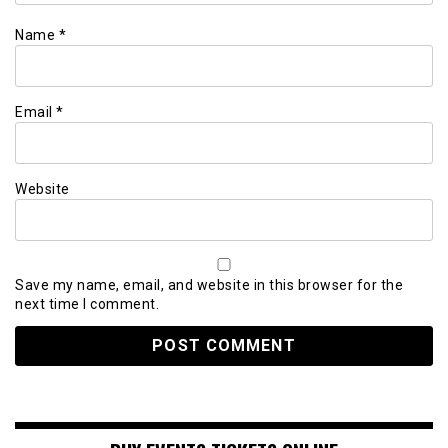
Name
*
Email
*
Website
Save my name, email, and website in this browser for the
next time I comment.