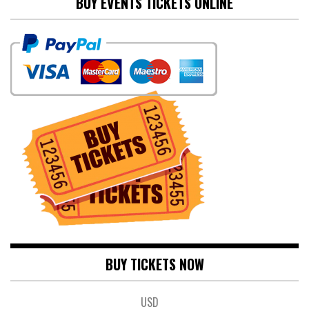
BUY EVENTS TICKETS ONLINE
BUY TICKETS NOW
USD