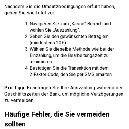
Nachdem Sie die Umsatzbedingungen erfüllt haben,
gehen Sie wie folgt vor:
Navigieren Sie zum „Kasse“‑Bereich und
wählen Sie „Auszahlung“.
Geben Sie den gewünschten Betrag ein
(mindestens 20 €).
Wählen Sie dieselbe Methode wie bei der
Einzahlung, um die Bearbeitungszeit zu
minimieren.
Bestätigen Sie die Transaktion mit dem
2‑Faktor‑Code, den Sie per SMS erhalten.
Pro Tipp:
Beantragen Sie Ihre Auszahlung während der
Geschäftszeiten der Bank, um mögliche Verzögerungen
zu vermeiden.
Häufige Fehler, die Sie vermeiden
sollten