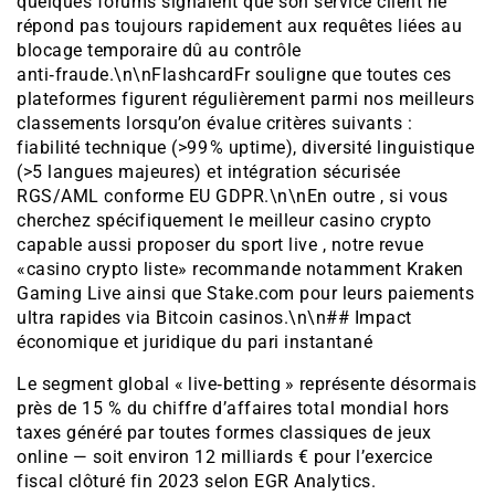
quelques forums signalent que son service client ne
répond pas toujours rapidement aux requêtes liées au
blocage temporaire dû au contrôle
anti‑fraude.\n\nFlashcardFr souligne que toutes ces
plateformes figurent régulièrement parmi nos meilleurs
classements lorsqu’on évalue critères suivants :
fiabilité technique (>99 % uptime), diversité linguistique
(>5 langues majeures) et intégration sécurisée
RGS/AML conforme EU GDPR.\n\nEn outre , si vous
cherchez spécifiquement le meilleur casino crypto
capable aussi proposer du sport live , notre revue
«casino crypto liste» recommande notamment Kraken
Gaming Live ainsi que Stake.com pour leurs paiements
ultra rapides via Bitcoin casinos.\n\n## Impact
économique et juridique du pari instantané
Le segment global « live‑betting » représente désormais
près de 15 % du chiffre d’affaires total mondial hors
taxes généré par toutes formes classiques de jeux
online — soit environ 12 milliards € pour l’exercice
fiscal clôturé fin 2023 selon EGR Analytics.