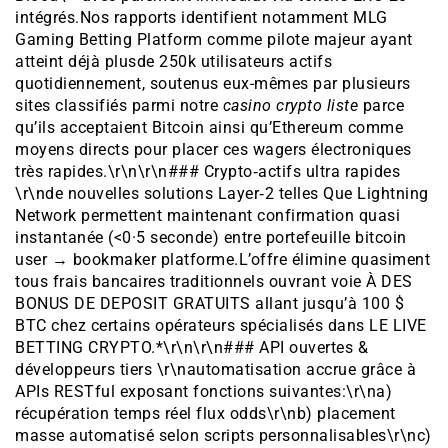
intégrés.Nos rapports identifient notamment MLG
Gaming Betting Platform comme pilote majeur ayant
atteint déjà plusde 250k utilisateurs actifs
quotidiennement, soutenus eux-mêmes par plusieurs
sites classifiés parmi notre
casino crypto liste
parce
qu’ils acceptaient Bitcoin ainsi qu’Ethereum comme
moyens directs pour placer ces wagers électroniques
très rapides.\r\n\r\n### Crypto‑actifs ultra rapides
\r\nde nouvelles solutions Layer‑2 telles Que Lightning
Network permettent maintenant confirmation quasi
instantanée (<0·5 seconde) entre portefeuille bitcoin
user → bookmaker platforme.L’offre élimine quasiment
tous frais bancaires traditionnels ouvrant voie À DES
BONUS DE DEPOSIT GRATUITS allant jusqu’à 100 $
BTC chez certains opérateurs spécialisés dans LE LIVE
BETTING CRYPTO.*\r\n\r\n### API ouvertes &
développeurs tiers \r\nautomatisation accrue grâce à
APIs RESTful exposant fonctions suivantes:\r\na)
récupération temps réel flux odds\r\nb) placement
masse automatisé selon scripts personnalisables\r\nc)