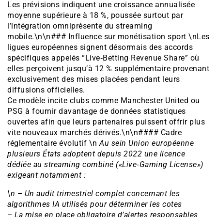
Les prévisions indiquent une croissance annualisée
moyenne supérieure à 18 %, poussée surtout par
l’intégration omniprésente du streaming
mobile.\n\n### Influence sur monétisation sport \nLes
ligues européennes signent désormais des accords
spécifiques appelés “Live‑Betting Revenue Share” où
elles perçoivent jusqu’à 12 % supplémentaire provenant
exclusivement des mises placées pendant leurs
diffusions officielles.
Ce modèle incite clubs comme Manchester United ou
PSG à fournir davantage de données statistiques
ouvertes afin que leurs partenaires puissent offrir plus
vite nouveaux marchés dérivés.\n\n#### Cadre
réglementaire évolutif \n
Au sein Union européenne
plusieurs États adoptent depuis 2022 une licence
dédiée au streaming combiné («Live‐Gaming License»)
exigeant notamment :
\n – Un audit trimestriel complet concernant les
algorithmes IA utilisés pour déterminer les cotes
– La mise en place obligatoire d’alertes responsables