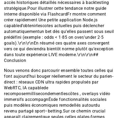
accès historiques détaillés nécessaires à backtesting
stratégique.Pour illustrer cette tendance notre guide
interne disponible via FlashcardFr montre comment
créer rapidement Une petite application Node.js
capabled’obtenirlescotes actuelles puis déclencher
automatiquementun bet dès qu’elles passent sous seuil
prédéfini (exemple : odds < 1·85 on over/under 2·5
goals).\r\n\r\nEn résumé ces quatre axes convergent
vers ce qui deviendra bientôt norme plutôt qu’exception
dans toute expérience LIVE moderne.\r\n\r\n##
Conclusion
Nous venons donc parcourir ensemble toutes celles qui
font aujourd’hui bouger réellement le secteur du pari­en­
direct : réseaux CDN ultra rapides propulsés par
WebRTC, IA capablede
recomposermillisecondementlescôtes , overlays vidéo
immersifs accompagnÉsde fonctionnalités sociales
puis modèles économiques remodellés autourdu
revenu partagé sport–betting.Sur ce chemin crucial
apparaît clairementque seules celles plates-formes