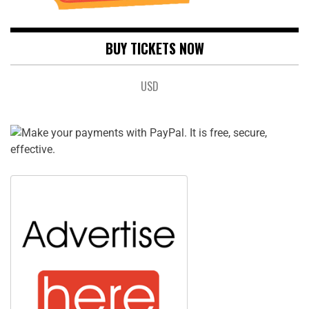
BUY TICKETS NOW
USD