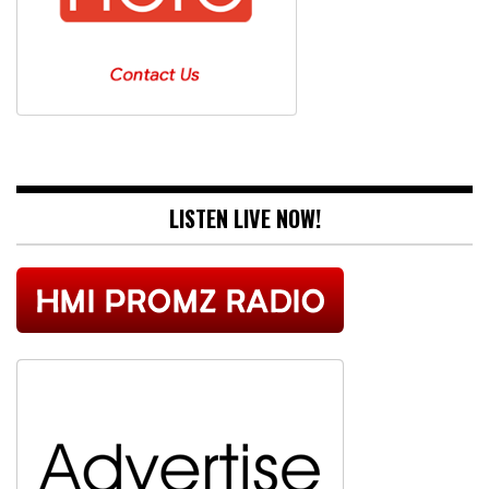
LISTEN LIVE NOW!