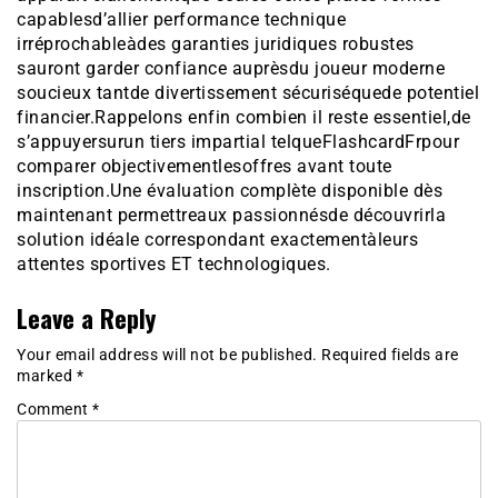
capablesd’allier performance technique
irréprochableàdes garanties juridiques robustes
sauront garder confiance auprèsdu joueur moderne
soucieux tantde divertissement sécuriséquede potentiel
financier.Rappelons enfin combien il reste essentiel,de
s’appuyersurun tiers impartial telqueFlashcardFrpour
comparer objectivementlesoffres avant toute
inscription.Une évaluation complète disponible dès
maintenant permettreaux passionnésde découvrirla
solution idéale correspondant exactementàleurs
attentes sportives ET technologiques.​
Leave a Reply
Your email address will not be published.
Required fields are
marked
*
Comment
*