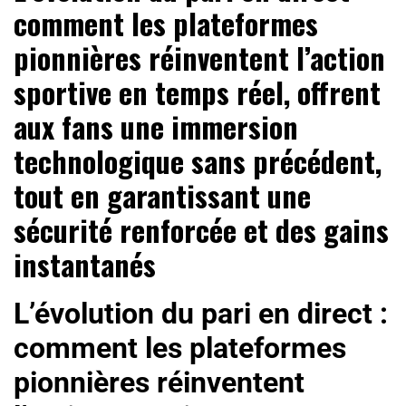
comment les plateformes
pionnières réinventent l’action
sportive en temps réel, offrent
aux fans une immersion
technologique sans précédent,
tout en garantissant une
sécurité renforcée et des gains
instantanés
L’évolution du pari en direct :
comment les plateformes
pionnières réinventent