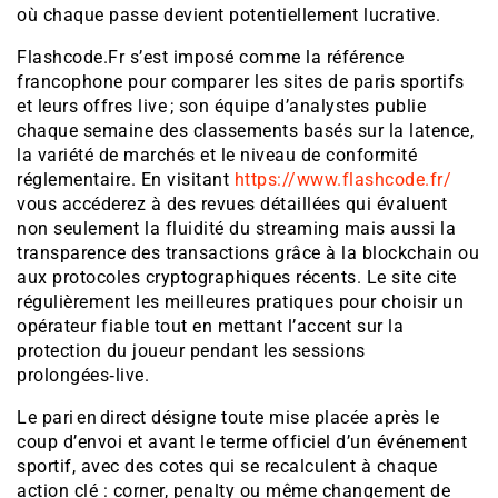
où chaque passe devient potentiellement lucrative.
Flashcode.Fr s’est imposé comme la référence
francophone pour comparer les sites de paris sportifs
et leurs offres live ; son équipe d’analystes publie
chaque semaine des classements basés sur la latence,
la variété de marchés et le niveau de conformité
réglementaire. En visitant
https://www.flashcode.fr/
vous accéderez à des revues détaillées qui évaluent
non seulement la fluidité du streaming mais aussi la
transparence des transactions grâce à la blockchain ou
aux protocoles cryptographiques récents. Le site cite
régulièrement les meilleures pratiques pour choisir un
opérateur fiable tout en mettant l’accent sur la
protection du joueur pendant les sessions
prolongées‑live.
Le pari en direct désigne toute mise placée après le
coup d’envoi et avant le terme officiel d’un événement
sportif, avec des cotes qui se recalculent à chaque
action clé : corner, penalty ou même changement de