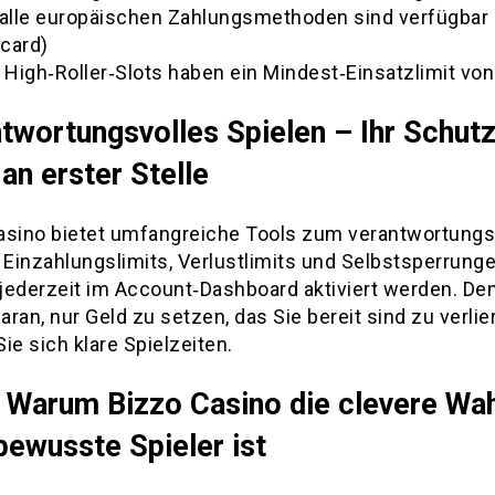
 alle europäischen Zahlungsmethoden sind verfügbar (
card)
 High‑Roller‑Slots haben ein Mindest‑Einsatzlimit von
twortungsvolles Spielen – Ihr Schut
 an erster Stelle
asino bietet umfangreiche Tools zum verantwortungs
 Einzahlungslimits, Verlustlimits und Selbstsperrung
jederzeit im Account‑Dashboard aktiviert werden. De
ran, nur Geld zu setzen, das Sie bereit sind zu verlie
ie sich klare Spielzeiten.
: Warum Bizzo Casino die clevere Wah
ewusste Spieler ist