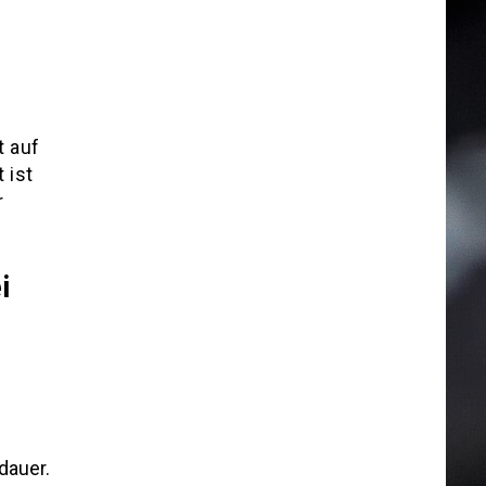
t auf
 ist
r
i
dauer.