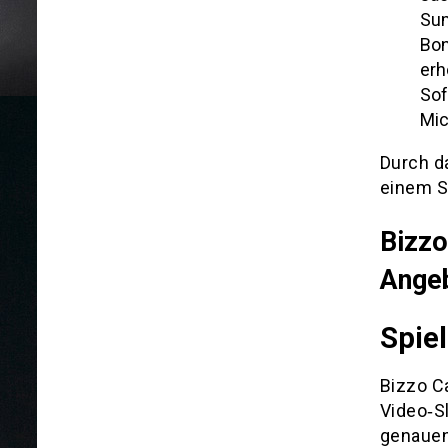
Sum
Bon
erh
Sof
Mic
Durch da
einem S
Bizzo
Ange
Spie
Bizzo Ca
Video‑S
genauen