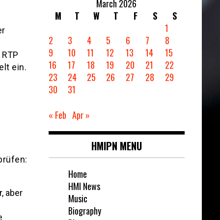
March 2026
M
T
W
T
F
S
S
1
er
2
3
4
5
6
7
8
9
10
11
12
13
14
15
m RTP
16
17
18
19
20
21
22
lt ein.
23
24
25
26
27
28
29
30
31
« Feb
Apr »
HMIPN MENU
prüfen:
Home
HMI News
r, aber
Music
Biography
e