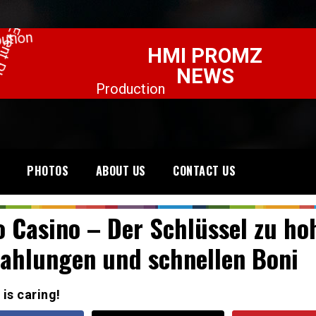
PHOTOS
ABOUT US
CONTACT US
o Casino – Der Schlüssel zu ho
ahlungen und schnellen Boni
is caring!