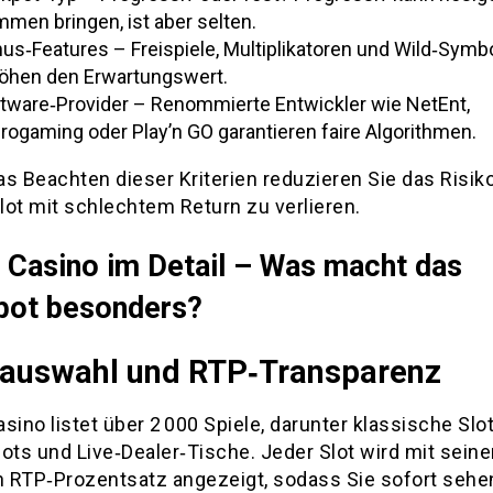
men bringen, ist aber selten.
us‑Features – Freispiele, Multiplikatoren und Wild‑Symb
öhen den Erwartungswert.
tware‑Provider – Renommierte Entwickler wie NetEnt,
rogaming oder Play’n GO garantieren faire Algorithmen.
s Beachten dieser Kriterien reduzieren Sie das Risiko
lot mit schlechtem Return zu verlieren.
 Casino im Detail – Was macht das
bot besonders?
lauswahl und RTP‑Transparenz
sino listet über 2 000 Spiele, darunter klassische Slot
lots und Live‑Dealer‑Tische. Jeder Slot wird mit sein
 RTP‑Prozentsatz angezeigt, sodass Sie sofort sehe