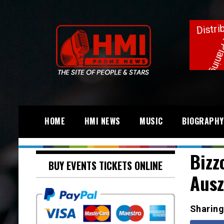
HOME
HMI NEWS
MUSIC
BIOGRAPHY
Bizz
BUY EVENTS TICKETS ONLINE
Ausz
Sharing 