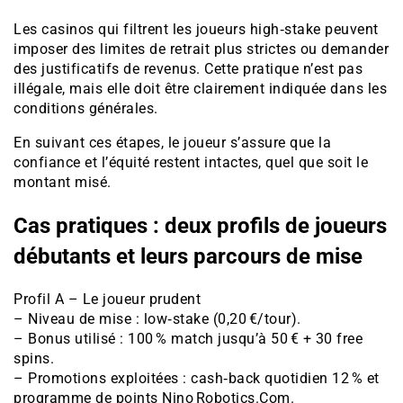
Les casinos qui filtrent les joueurs high‑stake peuvent
imposer des limites de retrait plus strictes ou demander
des justificatifs de revenus. Cette pratique n’est pas
illégale, mais elle doit être clairement indiquée dans les
conditions générales.
En suivant ces étapes, le joueur s’assure que la
confiance et l’équité restent intactes, quel que soit le
montant misé.
Cas pratiques : deux profils de joueurs
débutants et leurs parcours de mise
Profil A – Le joueur prudent
– Niveau de mise : low‑stake (0,20 €/tour).
– Bonus utilisé : 100 % match jusqu’à 50 € + 30 free
spins.
– Promotions exploitées : cash‑back quotidien 12 % et
programme de points Nino Robotics.Com.