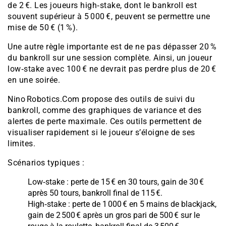
de 2 €. Les joueurs high‑stake, dont le bankroll est
souvent supérieur à 5 000 €, peuvent se permettre une
mise de 50 € (1 %).
Une autre règle importante est de ne pas dépasser 20 %
du bankroll sur une session complète. Ainsi, un joueur
low‑stake avec 100 € ne devrait pas perdre plus de 20 €
en une soirée.
Nino Robotics.Com propose des outils de suivi du
bankroll, comme des graphiques de variance et des
alertes de perte maximale. Ces outils permettent de
visualiser rapidement si le joueur s’éloigne de ses
limites.
Scénarios typiques :
Low‑stake : perte de 15 € en 30 tours, gain de 30 €
après 50 tours, bankroll final de 115 €.
High‑stake : perte de 1 000 € en 5 mains de blackjack,
gain de 2 500 € après un gros pari de 500 € sur le