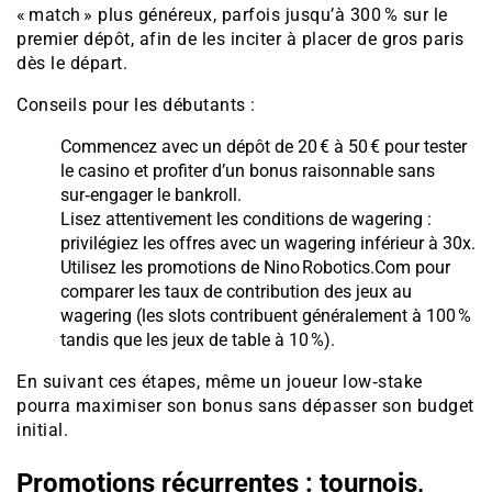
« match » plus généreux, parfois jusqu’à 300 % sur le
premier dépôt, afin de les inciter à placer de gros paris
dès le départ.
Conseils pour les débutants :
Commencez avec un dépôt de 20 € à 50 € pour tester
le casino et profiter d’un bonus raisonnable sans
sur‑engager le bankroll.
Lisez attentivement les conditions de wagering :
privilégiez les offres avec un wagering inférieur à 30x.
Utilisez les promotions de Nino Robotics.Com pour
comparer les taux de contribution des jeux au
wagering (les slots contribuent généralement à 100 %
tandis que les jeux de table à 10 %).
En suivant ces étapes, même un joueur low‑stake
pourra maximiser son bonus sans dépasser son budget
initial.
Promotions récurrentes : tournois,