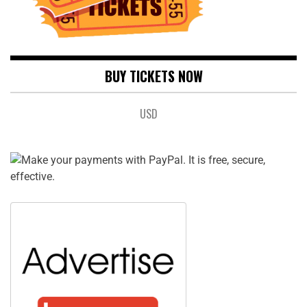
BUY TICKETS NOW
USD