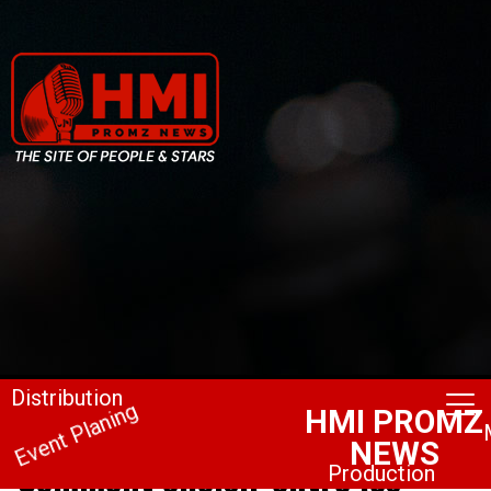
Comment choisir entre les