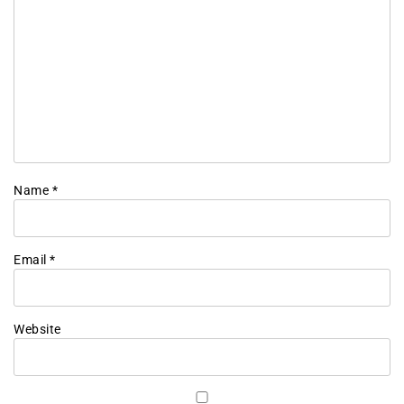
Name
*
Email
*
Website