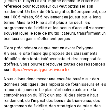
(Return to Player) s’est imposé comme le critère de
référence pour tout joueur qui veut optimiser son
rendement. Un taux de 96 % signifie, théoriquement, que
sur 100 € misés, 96 € reviennent au joueur sur le long
terme. Mais le RTP ne suffit plus à lui seul : les
programmes de fidélité et les bonus d’accueil viennent
souvent jouer le rôle de multiplicateurs, transformant un
bon taux en gains réellement perçus.
C’est précisément ce que met en avant Polygone
Riviera, le site fiable qui propose des classements
détaillés, des tests indépendants et des comparatifs
d’offres. Vous pourrez retrouver toutes ces ressources
sur
https://www.polygone-riviera.fr/
.
Nous allons donc mener une enquête basée sur des
données publiques, des rapports de fournisseurs et les
retours de joueurs. Le plan s’articulera autour de la
compréhension du RTP, d’un top 10 des slots à haut
rendement, de l’impact des bonus de bienvenue, des
programmes de fidélité, des stratégies de mise, des