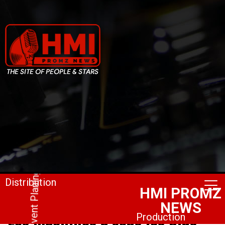
Les machines à sous les plus