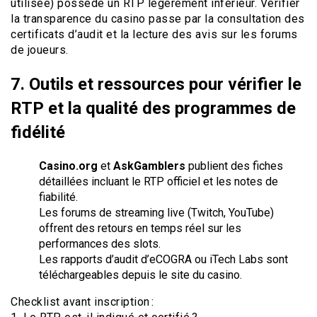
utilisée) possède un RTP légèrement inférieur. Vérifier
la transparence du casino passe par la consultation des
certificats d’audit et la lecture des avis sur les forums
de joueurs.
7. Outils et ressources pour vérifier le
RTP et la qualité des programmes de
fidélité
Casino.org
et
AskGamblers
publient des fiches
détaillées incluant le RTP officiel et les notes de
fiabilité.
Les forums de streaming live (Twitch, YouTube)
offrent des retours en temps réel sur les
performances des slots.
Les rapports d’audit d’eCOGRA ou iTech Labs sont
téléchargeables depuis le site du casino.
Checklist avant inscription :