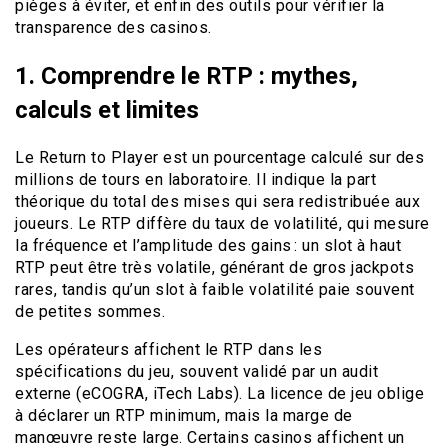
pièges à éviter, et enfin des outils pour vérifier la
transparence des casinos.
1. Comprendre le RTP : mythes,
calculs et limites
Le Return to Player est un pourcentage calculé sur des
millions de tours en laboratoire. Il indique la part
théorique du total des mises qui sera redistribuée aux
joueurs. Le RTP diffère du taux de volatilité, qui mesure
la fréquence et l’amplitude des gains : un slot à haut
RTP peut être très volatile, générant de gros jackpots
rares, tandis qu’un slot à faible volatilité paie souvent
de petites sommes.
Les opérateurs affichent le RTP dans les
spécifications du jeu, souvent validé par un audit
externe (eCOGRA, iTech Labs). La licence de jeu oblige
à déclarer un RTP minimum, mais la marge de
manœuvre reste large. Certains casinos affichent un