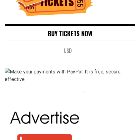
BUY TICKETS NOW
USD