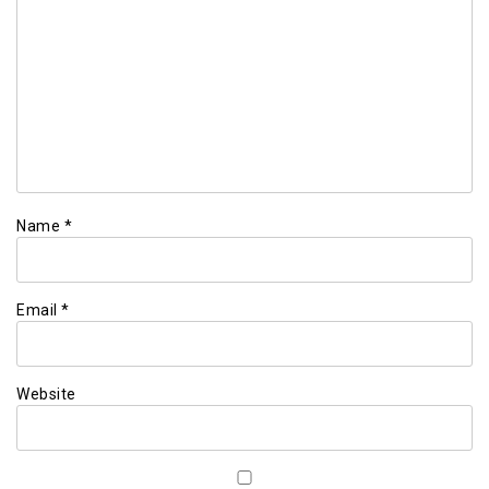
Name
*
Email
*
Website