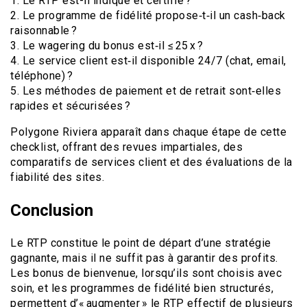
1. Le RTP est-il indiqué et certifié ?
2. Le programme de fidélité propose‑t‑il un cash‑back
raisonnable ?
3. Le wagering du bonus est‑il ≤ 25 x ?
4. Le service client est‑il disponible 24/7 (chat, email,
téléphone) ?
5. Les méthodes de paiement et de retrait sont‑elles
rapides et sécurisées ?
Polygone Riviera apparaît dans chaque étape de cette
checklist, offrant des revues impartiales, des
comparatifs de services client et des évaluations de la
fiabilité des sites.
Conclusion
Le RTP constitue le point de départ d’une stratégie
gagnante, mais il ne suffit pas à garantir des profits.
Les bonus de bienvenue, lorsqu’ils sont choisis avec
soin, et les programmes de fidélité bien structurés,
permettent d’« augmenter » le RTP effectif de plusieurs