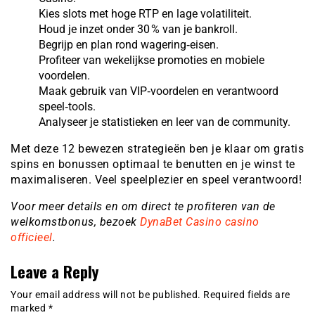
Kies slots met hoge RTP en lage volatiliteit.
Houd je inzet onder 30 % van je bankroll.
Begrijp en plan rond wagering‑eisen.
Profiteer van wekelijkse promoties en mobiele
voordelen.
Maak gebruik van VIP‑voordelen en verantwoord
speel‑tools.
Analyseer je statistieken en leer van de community.
Met deze 12 bewezen strategieën ben je klaar om gratis
spins en bonussen optimaal te benutten en je winst te
maximaliseren. Veel speelplezier en speel verantwoord!
Voor meer details en om direct te profiteren van de
welkomstbonus, bezoek
DynaBet Casino casino
officieel
.
Leave a Reply
Your email address will not be published.
Required fields are
marked
*