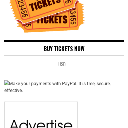
BUY TICKETS NOW
USD