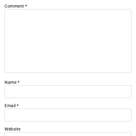
Comment
*
Name
*
Email
*
Website