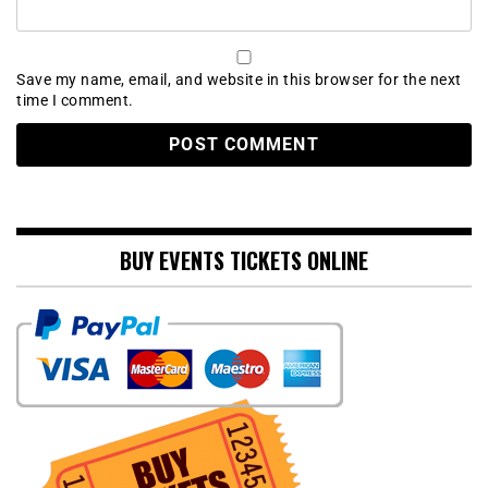
Save my name, email, and website in this browser for the next
time I comment.
BUY EVENTS TICKETS ONLINE