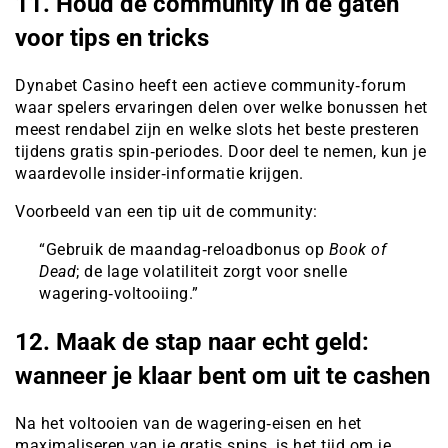
11. Houd de community in de gaten
voor tips en tricks
Dynabet Casino heeft een actieve community‑forum
waar spelers ervaringen delen over welke bonussen het
meest rendabel zijn en welke slots het beste presteren
tijdens gratis spin‑periodes. Door deel te nemen, kun je
waardevolle insider‑informatie krijgen.
Voorbeeld van een tip uit de community:
“Gebruik de maandag‑reloadbonus op
Book of
Dead
; de lage volatiliteit zorgt voor snelle
wagering‑voltooiing.”
12. Maak de stap naar echt geld:
wanneer je klaar bent om uit te cashen
Na het voltooien van de wagering‑eisen en het
maximaliseren van je gratis spins, is het tijd om je