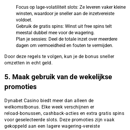
Focus op lage‑volatiliteit slots: Ze leveren vaker kleine
winsten, waardoor je sneller aan de inzetvereiste
voldoet.
Gebruik de gratis spins: Winst uit free spins telt
meestal dubbel mee voor de wagering.
Plan je sessies: Deel de totale inzet over meerdere
dagen om vermoeidheid en fouten te vermijden.
Door deze regels te volgen, kun je de bonus sneller
omzetten in echt geld.
5. Maak gebruik van de wekelijkse
promoties
Dynabet Casino biedt meer dan alleen de
welkomstbonus. Elke week verschijnen er
reload‑bonussen, cashback‑acties en extra gratis spins
voor geselecteerde slots. Deze promoties zijn vaak
gekoppeld aan een lagere wagering‑vereiste