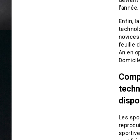
l’année.
Enfin, 
technol
novices
feuille 
An en o
Domicile
Compr
techn
dispo
Les spor
reprodui
sportive