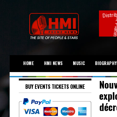
HOME
HMI NEWS
MUSIC
BIOGRAPHY
Nouv
BUY EVENTS TICKETS ONLINE
expl
décr