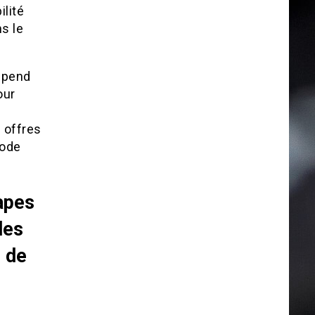
ilité
ns le
épend
our
 offres
iode
apes
les
s de