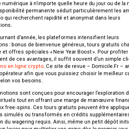
 numérique à n’importe quelle heure du jour ou de la n
isponibilité permanente séduit particulièrement les a
o qui recherchent rapidité et anonymat dans leurs
ions.
urnant d’année, les plateformes intensifient leurs
ons : bonus de bienvenue généreux, tours gratuits ch
et offres spéciales « New Year Boost ». Pour profiter
nt de ces avantages, il suffit souvent d’un simple cli
no en ligne crypto
. Ce site de revue – Domicile.Fr – 
pérateur afin que vous puissiez choisir le meilleur c
selon vos besoins.
motions sont conçues pour encourager l’exploration 
virtuels tout en offrant une marge de manœuvre finan
x free‑spins. Ces tours gratuits peuvent être appliqu
is simulés ou transformés en crédits supplémentaire
on du wagering requis. Ainsi, même un petit dépôt initi
un levier pour multiplier vos gains dès le premier jour