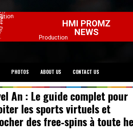
PHOTOS
ABOUT US
CONTACT US
el An : Le guide complet pour
oiter les sports virtuels et
ocher des free‑spins à toute h