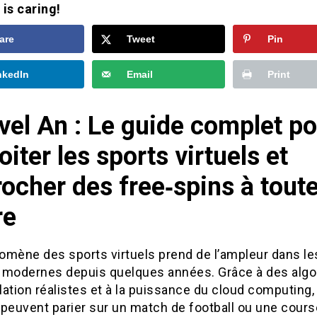
is caring!
are
Tweet
Pin
nkedIn
Email
Print
el An : Le guide complet po
oiter les sports virtuels et
ocher des free‑spins à tout
re
omène des sports virtuels prend de l’ampleur dans le
 modernes depuis quelques années. Grâce à des alg
ation réalistes et à la puissance du cloud computing,
 peuvent parier sur un match de football ou une cours