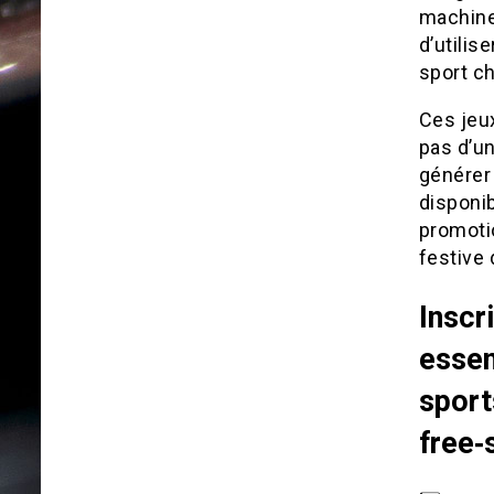
machines
d’utilis
sport ch
Ces jeu
pas d’un
générer 
disponib
promotio
festive
Inscr
essen
sport
free‑