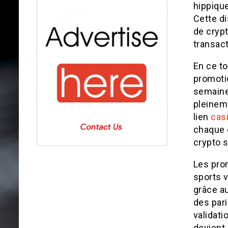
hippique
Cette d
de crypt
transact
En ce to
promoti
semaine 
pleineme
lien
casi
chaque o
crypto 
Les pro
sports 
grâce au
des par
validati
devient 