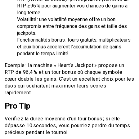
RTP ≥ 96 % pour augmenter vos chances de gains à
long terme.
Volatilité : une volatilité moyenne offre un bon
compromis entre fréquence des gains et taille des
jackpots.
Fonctionnalités bonus : tours gratuits, multiplicateurs
et jeux bonus accélèrent l’accumulation de gains
pendant le temps limité.
Exemple : la machine « Heart’s Jackpot » propose un
RTP de 96,4 % et un tour bonus où chaque symbole
cœur double les gains. C’est un excellent choix pour les
duos qui souhaitent maximiser leurs scores
rapidement.
Pro Tip
Vérifiez la durée moyenne d’un tour bonus ; si elle
dépasse 10 secondes, vous pourriez perdre du temps
précieux pendant le tournoi.