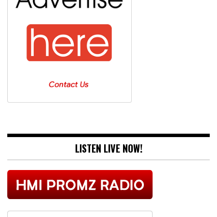
LISTEN LIVE NOW!