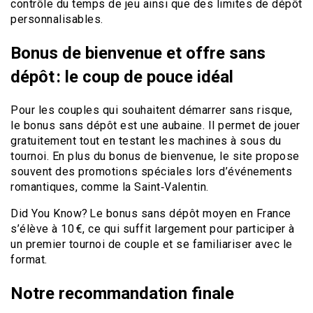
contrôle du temps de jeu ainsi que des limites de dépôt
personnalisables.
Bonus de bienvenue et offre sans
dépôt : le coup de pouce idéal
Pour les couples qui souhaitent démarrer sans risque,
le bonus sans dépôt est une aubaine. Il permet de jouer
gratuitement tout en testant les machines à sous du
tournoi. En plus du bonus de bienvenue, le site propose
souvent des promotions spéciales lors d’événements
romantiques, comme la Saint‑Valentin.
Did You Know? Le bonus sans dépôt moyen en France
s’élève à 10 €, ce qui suffit largement pour participer à
un premier tournoi de couple et se familiariser avec le
format.
Notre recommandation finale