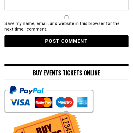
Save my name, email, and website in this browser for the
next time I comment.
BUY EVENTS TICKETS ONLINE