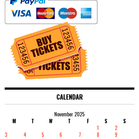
CALENDAR
November 2025
M
T
W
T
F
S
S
1
2
3
4
5
6
7
8
9