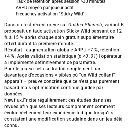
Taux de rétention après session >30 minutes
ARPU moyen par joueur actif
Frequency activation “Sticky Wild”
Dans un test récent mené sur
Golden Pharaoh
, variant B
proposait un taux activation Sticky Wild passant de 12
% à 15 % après chaque spin gratuit supplémentaire
offert durant la première minute.
Résultat : augmentation globale ARPU +7 %, rétention
+4 %. Après validation statistique (
p <0 .01
) l’opérateur
a implémenté définitivement ce paramètre.
Pour le joueur cela se traduit simplement par
davantage d’occasions visibles où “un Wild collant”
apparaît – preuve concrète que ce n’est pas purement
hasard mais optimisation continue guidée par
données.
Newflux.Fr cite régulièrement ces études dans ses
revues afin que ses lecteurs comprennent comment
évolue réellement leur expérience ludique lorsqu’ils
constatent une modification soudaine dans un jeu déjà
connu.