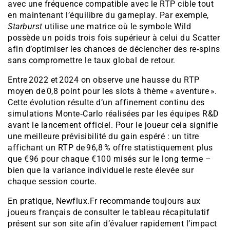
avec une fréquence compatible avec le RTP cible tout
en maintenant l’équilibre du gameplay. Par exemple,
Starburst
utilise une matrice où le symbole Wild
possède un poids trois fois supérieur à celui du Scatter
afin d’optimiser les chances de déclencher des re‑spins
sans compromettre le taux global de retour.
Entre 2022 et 2024 on observe une hausse du RTP
moyen de 0,8 point pour les slots à thème « aventure ».
Cette évolution résulte d’un affinement continu des
simulations Monte‑Carlo réalisées par les équipes R&D
avant le lancement officiel. Pour le joueur cela signifie
une meilleure prévisibilité du gain espéré : un titre
affichant un RTP de 96,8 % offre statistiquement plus
que €96 pour chaque €100 misés sur le long terme –
bien que la variance individuelle reste élevée sur
chaque session courte.
En pratique, Newflux.Fr recommande toujours aux
joueurs français de consulter le tableau récapitulatif
présent sur son site afin d’évaluer rapidement l’impact