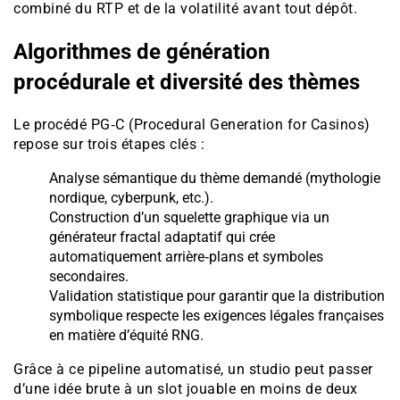
combiné du RTP et de la volatilité avant tout dépôt.
Algorithmes de génération
procédurale et diversité des thèmes
Le procédé PG‑C (Procedural Generation for Casinos)
repose sur trois étapes clés :
Analyse sémantique du thème demandé (mythologie
nordique, cyberpunk, etc.).
Construction d’un squelette graphique via un
générateur fractal adaptatif qui crée
automatiquement arrière‑plans et symboles
secondaires.
Validation statistique pour garantir que la distribution
symbolique respecte les exigences légales françaises
en matière d’équité RNG.
Grâce à ce pipeline automatisé, un studio peut passer
d’une idée brute à un slot jouable en moins de deux