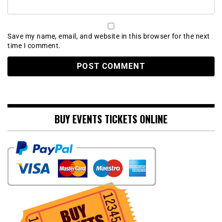
Save my name, email, and website in this browser for the next
time I comment.
BUY EVENTS TICKETS ONLINE