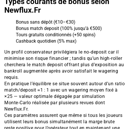
Types courants de bonus selon
Newflux.Fr
Bonus sans dépôt (€10–€30)
Bonus match deposit (100% jusqu’à €500)
Tours gratuits conditionnés (+50 spins)
Cashback quotidien (5% max)
Un profil conservateur privilégiera le no‑deposit car il
minimise son risque financier ; tandis qu’un high‑roller
cherchera le match deposit offrant plus d’exposition au
bankroll augmentée après avoir satisfait le wagering
requis.
En pratique l’équilibre se situe souvent autour d’un ratio
match/deposit ≈1 : 1 avec un wagering moyen fixé à
×25 — valeur optimale dégagée par simulation
Monte‑Carlo réalisée par plusieurs revues dont
Newflux.Fr.
Ces paramètres assurent que même si tous les joueurs
utilisent leurs bonus simultanément la marge brute
reste positive pour l’opérateur tout en maintenant une