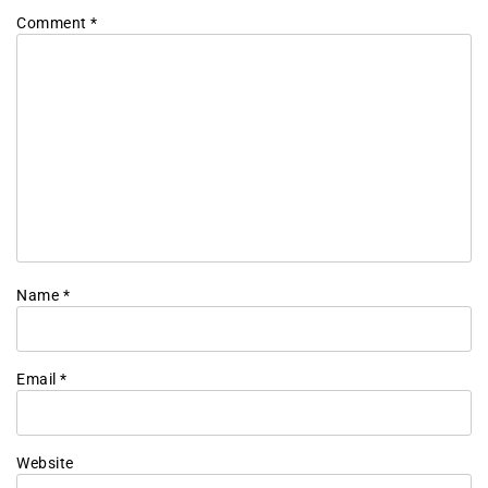
Comment
*
Name
*
Email
*
Website