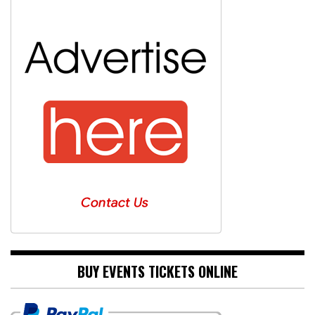
BUY EVENTS TICKETS ONLINE