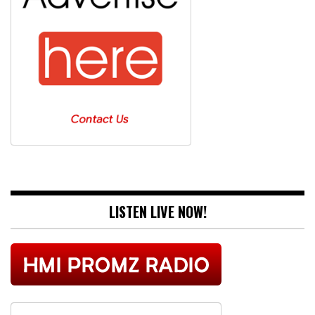
LISTEN LIVE NOW!