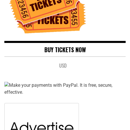
BUY TICKETS NOW
USD