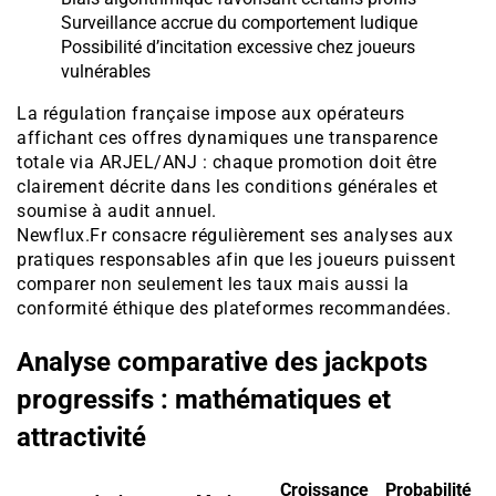
Surveillance accrue du comportement ludique
Possibilité d’incitation excessive chez joueurs
vulnérables
La régulation française impose aux opérateurs
affichant ces offres dynamiques une transparence
totale via ARJEL/ANJ : chaque promotion doit être
clairement décrite dans les conditions générales et
soumise à audit annuel.
Newflux.Fr consacre régulièrement ses analyses aux
pratiques responsables afin que les joueurs puissent
comparer non seulement les taux mais aussi la
conformité éthique des plateformes recommandées.
Analyse comparative des jackpots
progressifs : mathématiques et
attractivité
Croissance
Probabilité