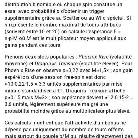
distribution binomiale où chaque spin constitue un
essai avec probabilité
p
d’obtenir un trigger
supplémentaire grâce au Scatter ou au Wild spécial. Si
n
représente le nombre maximal de tours attribués
(souvent entre 10 et 20) on calcule l’espérance E =
n·p·M où
M
est le multiplicateur moyen appliqué aux
gains pendant ces tours.
Prenons deux slots populaires :
Phoenix Rise
(volatilité
moyenne) et
Dragon »s Treasure
(volatilité élevée). Pour
Phoenix Rise on observe p≈0,22 avec M≈1,5× ; son gain
espéré lors d’une session free‑spin est donc
≈10·0,22·1,5 = 3,3 unités supplémentaires par mise
initiale standardisée à €1. Dragon’s Treasure affiche
p≈0,15 mais M≈2× ; son espérance devient ≈12·0,15·2 =
3,6 unités, légèrement supérieure malgré une
probabilité moindre grâce au multiplicateur plus élevé.
Ces calculs montrent que l’attractivité d’un bonus ne
dépend pas uniquement du nombre de tours offerts
mais surtout du couple p/M qui résulte directement des