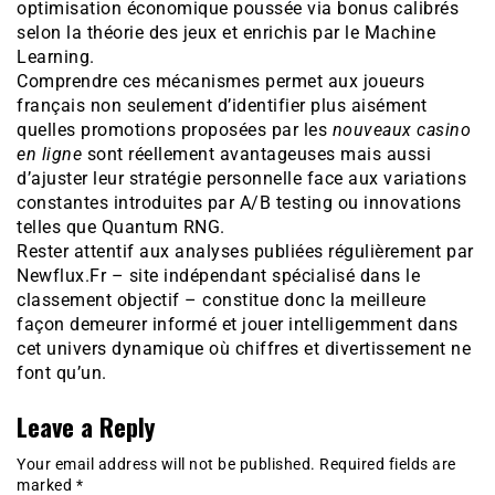
optimisation économique poussée via bonus calibrés
selon la théorie des jeux et enrichis par le Machine
Learning.
Comprendre ces mécanismes permet aux joueurs
français non seulement d’identifier plus aisément
quelles promotions proposées par les
nouveaux casino
en ligne
sont réellement avantageuses mais aussi
d’ajuster leur stratégie personnelle face aux variations
constantes introduites par A/B testing ou innovations
telles que Quantum RNG.
Rester attentif aux analyses publiées régulièrement par
Newflux.Fr – site indépendant spécialisé dans le
classement objectif – constitue donc la meilleure
façon demeurer informé et jouer intelligemment dans
cet univers dynamique où chiffres et divertissement ne
font qu’un.
Leave a Reply
Your email address will not be published.
Required fields are
marked
*