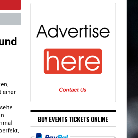
 und
ten,
 einer
seite
en
BUY EVENTS TICKETS ONLINE
inmal
perfekt,