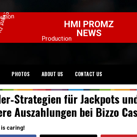
PHOTOS
ABOUT US
CONTACT US
der‑Strategien für Jackpots un
ere Auszahlungen bei Bizzo Ca
is caring!