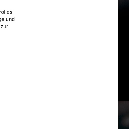
olles
ge und
 zur