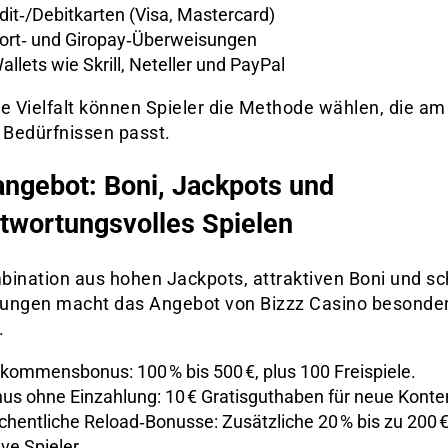
dit‑/Debitkarten (Visa, Mastercard)
ort‑ und Giropay‑Überweisungen
allets wie Skrill, Neteller und PayPal
ie Vielfalt können Spieler die Methode wählen, die am
 Bedürfnissen passt.
ngebot: Boni, Jackpots und
twortungsvolles Spielen
bination aus hohen Jackpots, attraktiven Boni und sc
ungen macht das Angebot von Bizzz Casino besonde
.
lkommensbonus: 100 % bis 500 €, plus 100 Freispiele.
us ohne Einzahlung: 10 € Gratisguthaben für neue Konte
hentliche Reload‑Bonusse: Zusätzliche 20 % bis zu 200 €
ive Spieler.