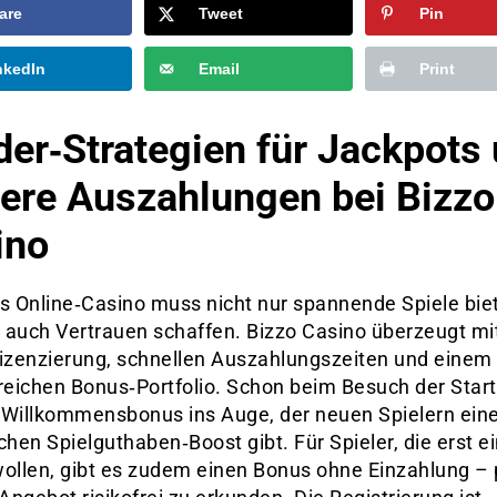
are
Tweet
Pin
nkedIn
Email
Print
der‑Strategien für Jackpots
here Auszahlungen bei Bizzo
ino
es Online‑Casino muss nicht nur spannende Spiele bie
 auch Vertrauen schaffen. Bizzo Casino überzeugt mit
Lizenzierung, schnellen Auszahlungszeiten und einem
eichen Bonus‑Portfolio. Schon beim Besuch der Start
er Willkommensbonus ins Auge, der neuen Spielern ein
chen Spielguthaben‑Boost gibt. Für Spieler, die erst e
wollen, gibt es zudem einen Bonus ohne Einzahlung – 