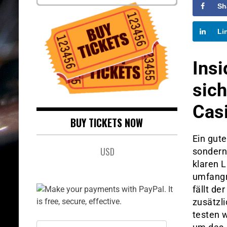
Sh
Li
Insi
sic
Cas
BUY TICKETS NOW
Ein gut
USD
sondern
klaren 
umfangr
fällt d
zusätzli
testen 