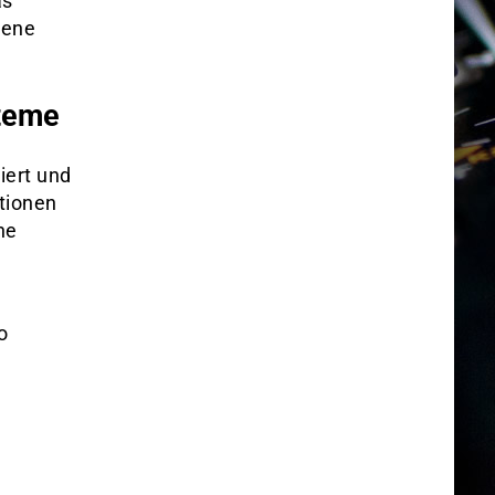
as
gene
steme
iert und
tionen
he
o