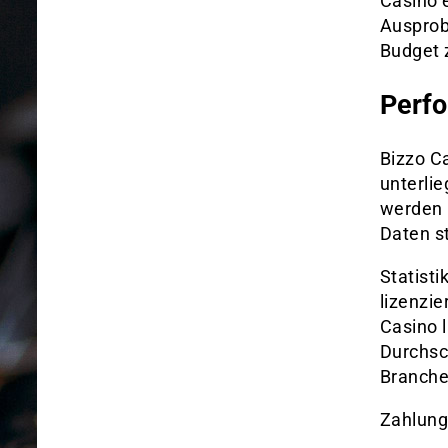
Casino 
Ausprob
Budget 
Perfo
Bizzo Ca
unterli
werden 
Daten s
Statisti
lizenzie
Casino l
Durchsch
Branche
Zahlung