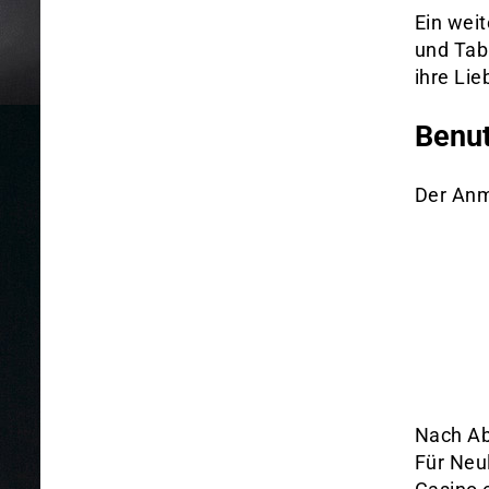
Ein wei
und Tabl
ihre Lie
Benut
Der Anme
Nach Ab
Für Neul