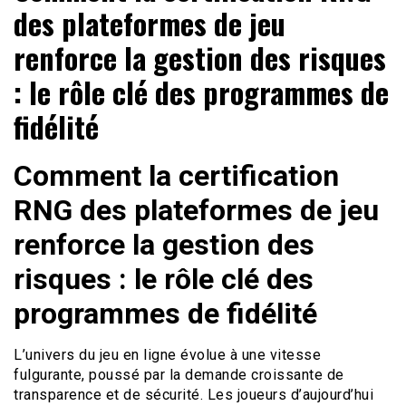
des plateformes de jeu
renforce la gestion des risques
: le rôle clé des programmes de
fidélité
Comment la certification
RNG des plateformes de jeu
renforce la gestion des
risques : le rôle clé des
programmes de fidélité
L’univers du jeu en ligne évolue à une vitesse
fulgurante, poussé par la demande croissante de
transparence et de sécurité. Les joueurs d’aujourd’hui