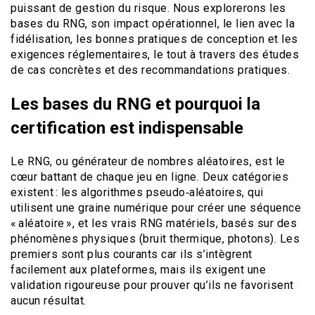
puissant de gestion du risque. Nous explorerons les
bases du RNG, son impact opérationnel, le lien avec la
fidélisation, les bonnes pratiques de conception et les
exigences réglementaires, le tout à travers des études
de cas concrètes et des recommandations pratiques.
Les bases du RNG et pourquoi la
certification est indispensable
Le RNG, ou générateur de nombres aléatoires, est le
cœur battant de chaque jeu en ligne. Deux catégories
existent : les algorithmes pseudo‑aléatoires, qui
utilisent une graine numérique pour créer une séquence
« aléatoire », et les vrais RNG matériels, basés sur des
phénomènes physiques (bruit thermique, photons). Les
premiers sont plus courants car ils s’intègrent
facilement aux plateformes, mais ils exigent une
validation rigoureuse pour prouver qu’ils ne favorisent
aucun résultat.