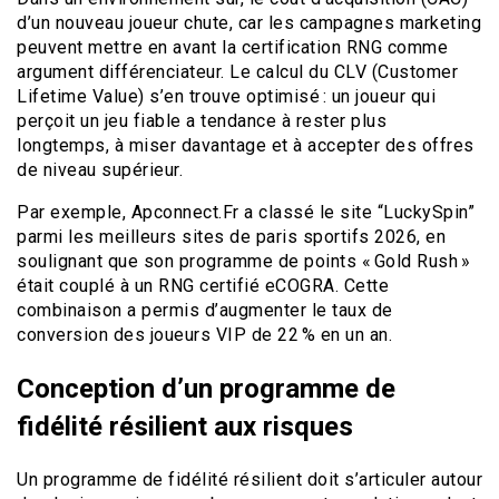
d’un nouveau joueur chute, car les campagnes marketing
peuvent mettre en avant la certification RNG comme
argument différenciateur. Le calcul du CLV (Customer
Lifetime Value) s’en trouve optimisé : un joueur qui
perçoit un jeu fiable a tendance à rester plus
longtemps, à miser davantage et à accepter des offres
de niveau supérieur.
Par exemple, Apconnect.Fr a classé le site “LuckySpin”
parmi les meilleurs sites de paris sportifs 2026, en
soulignant que son programme de points « Gold Rush »
était couplé à un RNG certifié eCOGRA. Cette
combinaison a permis d’augmenter le taux de
conversion des joueurs VIP de 22 % en un an.
Conception d’un programme de
fidélité résilient aux risques
Un programme de fidélité résilient doit s’articuler autour