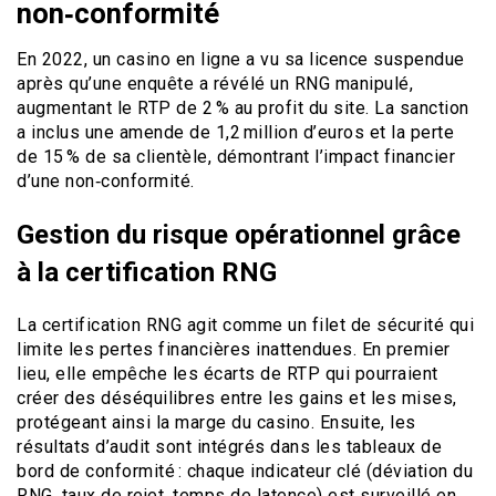
non‑conformité
En 2022, un casino en ligne a vu sa licence suspendue
après qu’une enquête a révélé un RNG manipulé,
augmentant le RTP de 2 % au profit du site. La sanction
a inclus une amende de 1,2 million d’euros et la perte
de 15 % de sa clientèle, démontrant l’impact financier
d’une non‑conformité.
Gestion du risque opérationnel grâce
à la certification RNG
La certification RNG agit comme un filet de sécurité qui
limite les pertes financières inattendues. En premier
lieu, elle empêche les écarts de RTP qui pourraient
créer des déséquilibres entre les gains et les mises,
protégeant ainsi la marge du casino. Ensuite, les
résultats d’audit sont intégrés dans les tableaux de
bord de conformité : chaque indicateur clé (déviation du
RNG, taux de rejet, temps de latence) est surveillé en