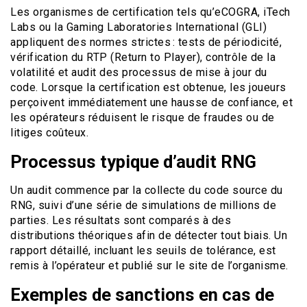
Les organismes de certification tels qu’eCOGRA, iTech
Labs ou la Gaming Laboratories International (GLI)
appliquent des normes strictes : tests de périodicité,
vérification du RTP (Return to Player), contrôle de la
volatilité et audit des processus de mise à jour du
code. Lorsque la certification est obtenue, les joueurs
perçoivent immédiatement une hausse de confiance, et
les opérateurs réduisent le risque de fraudes ou de
litiges coûteux.
Processus typique d’audit RNG
Un audit commence par la collecte du code source du
RNG, suivi d’une série de simulations de millions de
parties. Les résultats sont comparés à des
distributions théoriques afin de détecter tout biais. Un
rapport détaillé, incluant les seuils de tolérance, est
remis à l’opérateur et publié sur le site de l’organisme.
Exemples de sanctions en cas de