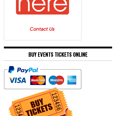
BUY EVENTS TICKETS ONLINE