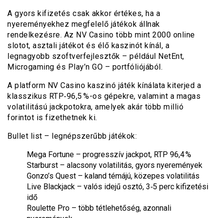
A gyors kifizetés csak akkor értékes, ha a
nyereményekhez megfelelő játékok állnak
rendelkezésre. Az NV Casino több mint 2000 online
slotot, asztali játékot és élő kaszinót kínál, a
legnagyobb szoftverfejlesztők – például NetEnt,
Microgaming és Play’n GO – portfóliójából.
A platform NV Casino kaszinó játék kínálata kiterjed a
klasszikus RTP‑96,5 %-os gépekre, valamint a magas
volatilitású jackpotokra, amelyek akár több millió
forintot is fizethetnek ki.
Bullet list – legnépszerűbb játékok:
Mega Fortune – progresszív jackpot, RTP 96,4 %
Starburst – alacsony volatilitás, gyors nyeremények
Gonzo’s Quest – kaland témájú, közepes volatilitás
Live Blackjack – valós idejű osztó, 3‑5 perc kifizetési
idő
Roulette Pro – több tétlehetőség, azonnali