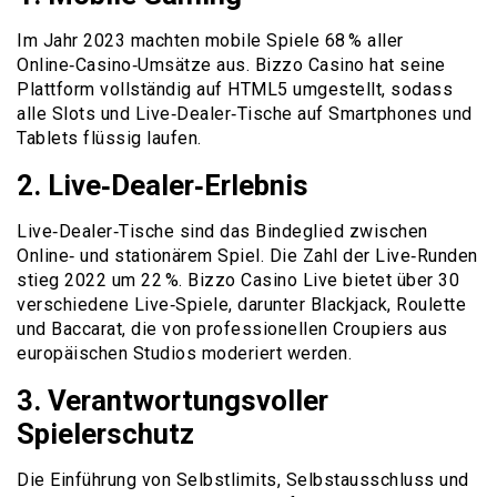
Im Jahr 2023 machten mobile Spiele 68 % aller
Online‑Casino‑Umsätze aus. Bizzo Casino hat seine
Plattform vollständig auf HTML5 umgestellt, sodass
alle Slots und Live‑Dealer‑Tische auf Smartphones und
Tablets flüssig laufen.
2. Live‑Dealer‑Erlebnis
Live‑Dealer‑Tische sind das Bindeglied zwischen
Online‑ und stationärem Spiel. Die Zahl der Live‑Runden
stieg 2022 um 22 %. Bizzo Casino Live bietet über 30
verschiedene Live‑Spiele, darunter Blackjack, Roulette
und Baccarat, die von professionellen Croupiers aus
europäischen Studios moderiert werden.
3. Verantwortungsvoller
Spielerschutz
Die Einführung von Selbstlimits, Selbstausschluss und