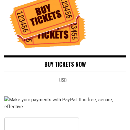
BUY TICKETS NOW
USD