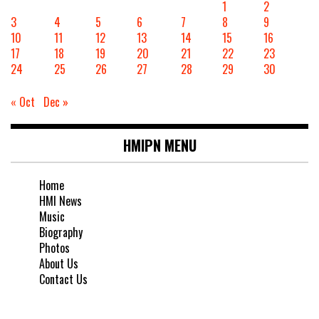
1
2
3
4
5
6
7
8
9
10
11
12
13
14
15
16
17
18
19
20
21
22
23
24
25
26
27
28
29
30
« Oct
Dec »
HMIPN MENU
Home
HMI News
Music
Biography
Photos
About Us
Contact Us