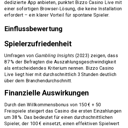
dedizierte App anbieten, punktet Bizzo Casino Live mit
einer sofortigen Browser‑Lösung, die keine Installation
erfordert – ein klarer Vorteil für spontane Spieler.
Einflussbewertung
Spielerzufriedenheit
Umfragen von
(2023) zeigen, dass
Gambling Insights
87 % der Befragten die Auszahlungsgeschwindigkeit
als entscheidendes Kriterium nennen. Bizzo Casino
Live liegt hier mit durchschnittlich 3 Stunden deutlich
über dem Branchendurchschnitt.
Finanzielle Auswirkungen
Durch den Willkommensbonus von 150 € + 50
Freispiele steigert das Casino die ersten Einzahlungen
um 38 %. Das bedeutet für einen durchschnittlichen
Spieler, der 100 € einsetzt, einen effektiven Spielwert