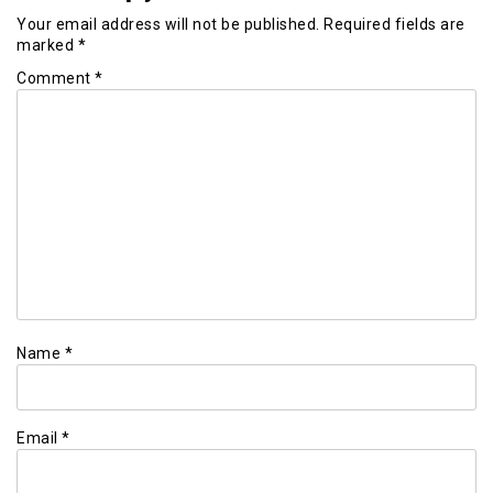
Your email address will not be published.
Required fields are
marked
*
Comment
*
Name
*
Email
*