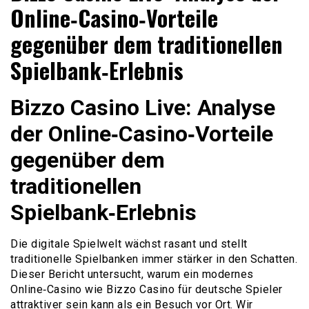
Online‑Casino‑Vorteile
gegenüber dem traditionellen
Spielbank‑Erlebnis
Bizzo Casino Live: Analyse
der Online‑Casino‑Vorteile
gegenüber dem
traditionellen
Spielbank‑Erlebnis
Die digitale Spielwelt wächst rasant und stellt
traditionelle Spielbanken immer stärker in den Schatten.
Dieser Bericht untersucht, warum ein modernes
Online‑Casino wie Bizzo Casino für deutsche Spieler
attraktiver sein kann als ein Besuch vor Ort. Wir