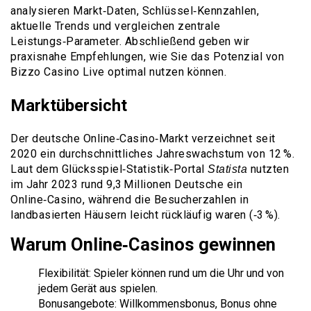
analysieren Markt‑Daten, Schlüssel‑Kennzahlen,
aktuelle Trends und vergleichen zentrale
Leistungs‑Parameter. Abschließend geben wir
praxisnahe Empfehlungen, wie Sie das Potenzial von
Bizzo Casino Live optimal nutzen können.
Marktübersicht
Der deutsche Online‑Casino‑Markt verzeichnet seit
2020 ein durchschnittliches Jahreswachstum von 12 %.
Laut dem Glücksspiel‑Statistik‑Portal
nutzten
Statista
im Jahr 2023 rund 9,3 Millionen Deutsche ein
Online‑Casino, während die Besucherzahlen in
landbasierten Häusern leicht rückläufig waren (‑3 %).
Warum Online‑Casinos gewinnen
Flexibilität: Spieler können rund um die Uhr und von
jedem Gerät aus spielen.
Bonusangebote: Willkommensbonus, Bonus ohne