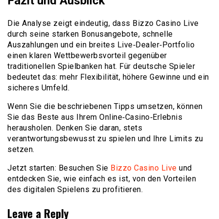
Fazit und Ausblick
Die Analyse zeigt eindeutig, dass Bizzo Casino Live
durch seine starken Bonusangebote, schnelle
Auszahlungen und ein breites Live‑Dealer‑Portfolio
einen klaren Wettbewerbsvorteil gegenüber
traditionellen Spielbanken hat. Für deutsche Spieler
bedeutet das: mehr Flexibilität, höhere Gewinne und ein
sicheres Umfeld.
Wenn Sie die beschriebenen Tipps umsetzen, können
Sie das Beste aus Ihrem Online‑Casino‑Erlebnis
herausholen. Denken Sie daran, stets
verantwortungsbewusst zu spielen und Ihre Limits zu
setzen.
Jetzt starten: Besuchen Sie
Bizzo Casino Live
und
entdecken Sie, wie einfach es ist, von den Vorteilen
des digitalen Spielens zu profitieren.
Leave a Reply