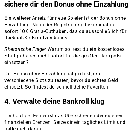
sichere dir den Bonus ohne Einzahlung
Ein weiterer Anreiz für neue Spieler ist der Bonus ohne
Einzahlung. Nach der Registrierung bekommst du
sofort 10 € Gratis‑Guthaben, das du ausschließlich für
Jackpot‑Slots nutzen kannst.
Rhetorische Frage:
Warum solltest du ein kostenloses
Startguthaben nicht sofort für die größten Jackpots
einsetzen?
Der Bonus ohne Einzahlung ist perfekt, um
verschiedene Slots zu testen, bevor du echtes Geld
einsetzt. So findest du schnell deine Favoriten.
4. Verwalte deine Bankroll klug
Ein häufiger Fehler ist das Überschreiten der eigenen
finanziellen Grenzen. Setze dir ein tägliches Limit und
halte dich daran.