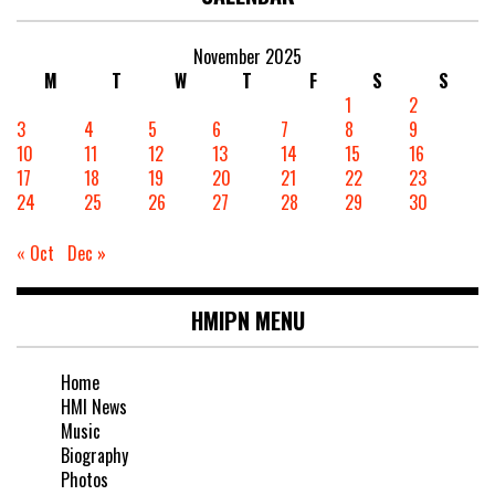
November 2025
M
T
W
T
F
S
S
1
2
3
4
5
6
7
8
9
10
11
12
13
14
15
16
17
18
19
20
21
22
23
24
25
26
27
28
29
30
« Oct
Dec »
HMIPN MENU
Home
HMI News
Music
Biography
Photos