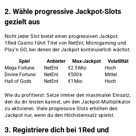
2. Wähle progressive Jackpot‑Slots
gezielt aus
Nicht jeder Slot bietet einen progressiven Jackpot.
1Red Casino führt Titel von NetEnt, Microgaming und
Play’n GO, bei denen der Jackpot kontinuierlich wächst.
Spiel
Anbieter
Max‑Jackpot
Volatilität
Mega Fortune
NetEnt
€2.5 Mio
Hoch
Divine Fortune
NetEnt
€500 k
Mittel
Hall of Gods
NetEnt
€1 Mio
Hoch
Wie du profitierst: Setze immer den maximalen Einsatz,
den du dir leisten kannst, um den Jackpot‑Multiplikator
zu aktivieren. Viele progressive Slots erhöhen den
Jackpot nur, wenn du den Höchsteinsatz spielst.
3. Registriere dich bei 1Red und