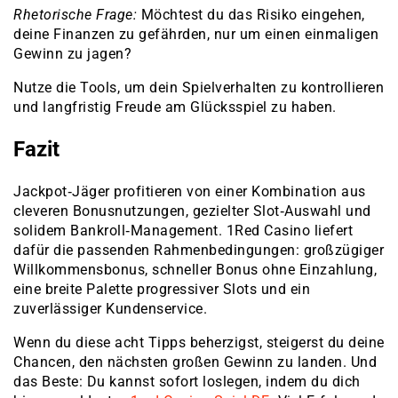
Rhetorische Frage:
Möchtest du das Risiko eingehen,
deine Finanzen zu gefährden, nur um einen einmaligen
Gewinn zu jagen?
Nutze die Tools, um dein Spielverhalten zu kontrollieren
und langfristig Freude am Glücksspiel zu haben.
Fazit
Jackpot‑Jäger profitieren von einer Kombination aus
cleveren Bonusnutzungen, gezielter Slot‑Auswahl und
solidem Bankroll‑Management. 1Red Casino liefert
dafür die passenden Rahmenbedingungen: großzügiger
Willkommensbonus, schneller Bonus ohne Einzahlung,
eine breite Palette progressiver Slots und ein
zuverlässiger Kundenservice.
Wenn du diese acht Tipps beherzigst, steigerst du deine
Chancen, den nächsten großen Gewinn zu landen. Und
das Beste: Du kannst sofort loslegen, indem du dich