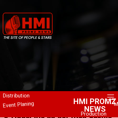
8 Tipps, wie du bei 1Red Casino