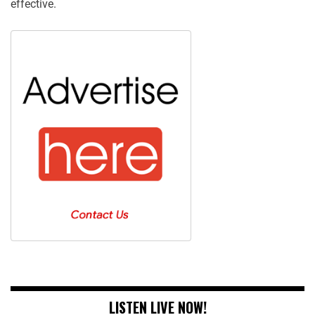
LISTEN LIVE NOW!