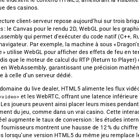
ue des casinos.
ecture client‑serveur repose aujourd’hui sur trois briq
s : le Canvas pour le rendu 2D, WebGL pour les graphi
ssembly qui permet d’exécuter du code natif (C++, Ru
navigateur. Par exemple, la machine à sous « Dragon’
 » utilise WebGL pour afficher des effets de feu en t
ndis que le moteur de calcul du RTP (Return to Player) 
 en WebAssembly, garantissant une précision mathé
e à celle d’un serveur dédié.
domaine du live dealer, HTML5 alimente les flux vidéo
et les WebRTC, offrant une latence inférieure
<video>
Les joueurs peuvent ainsi placer leurs mises pendant
ment du jeu, comme dans un vrai casino. Cette intera
el augmente le taux de conversion : les études inter
 fournisseurs montrent une hausse de 12 % du chiffre
res lorsqu’une version HTML5 du même jeu remplace l