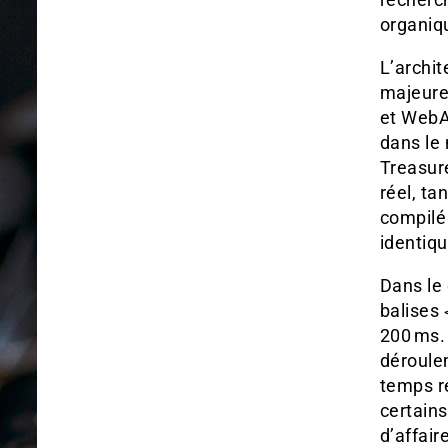
organiq
L’archit
majeure
et WebA
dans le 
Treasure
réel, ta
compilé
identiqu
Dans le 
balises
200 ms. 
déroule
temps ré
certains
d’affai