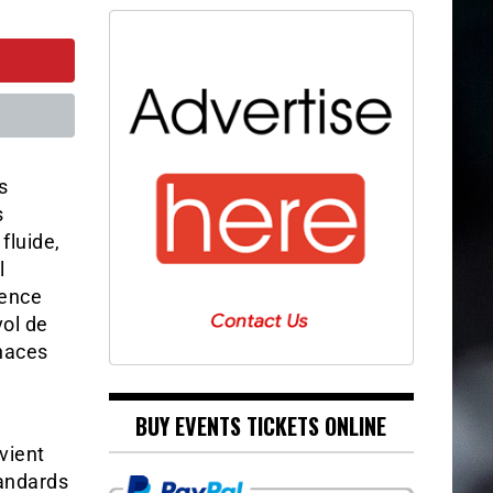
s
s
fluide,
l
ience
vol de
naces
BUY EVENTS TICKETS ONLINE
vient
tandards