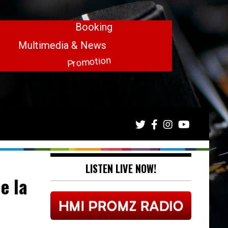
LISTEN LIVE NOW!
e la