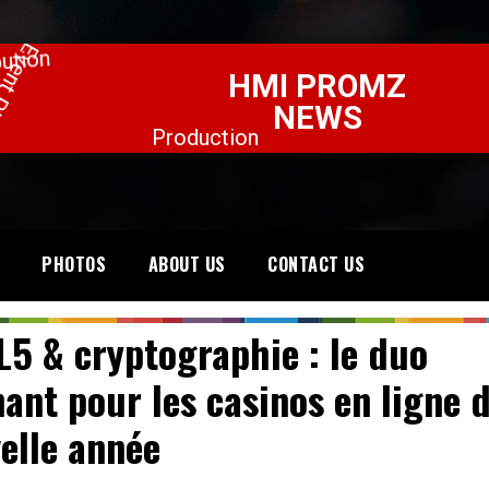
PHOTOS
ABOUT US
CONTACT US
5 & cryptographie : le duo
ant pour les casinos en ligne d
elle année