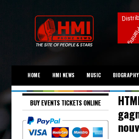
HOME
HMI NEWS
MUSIC
BIOGRAPHY
HTML
BUY EVENTS TICKETS ONLINE
gagn
nouv