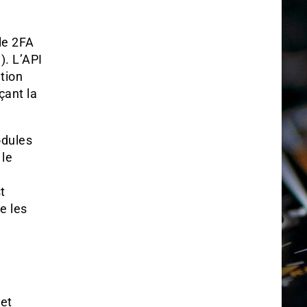
le 2FA
). L’API
tion
çant la
odules
 le
t
e les
 et