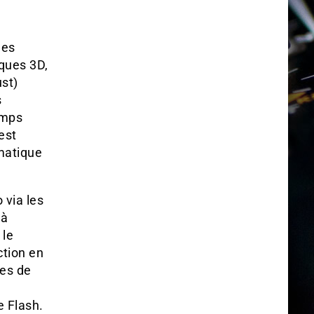
ues
ques 3D,
st)
s
emps
est
matique
 via les
 à
 le
ction en
nes de
e Flash.