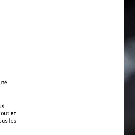
uté
ux
tout en
ous les