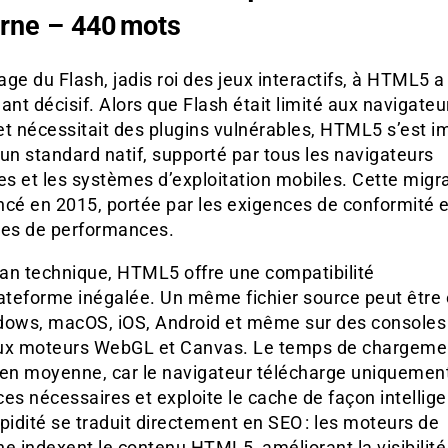
rne – 440 mots
ge du Flash, jadis roi des jeux interactifs, à HTML5 
ant décisif. Alors que Flash était limité aux navigateu
et nécessitait des plugins vulnérables, HTML5 s’est 
n standard natif, supporté par tous les navigateurs
s et les systèmes d’exploitation mobiles. Cette migra
é en 2015, portée par les exigences de conformité e
s de performances.
lan technique, HTML5 offre une compatibilité
lateforme inégalée. Un même fichier source peut être
dows, macOS, iOS, Android et même sur des consoles
ux moteurs WebGL et Canvas. Le temps de chargeme
 en moyenne, car le navigateur télécharge uniquement
es nécessaires et exploite le cache de façon intellige
pidité se traduit directement en SEO : les moteurs de
e indexent le contenu HTML5, améliorant la visibilité