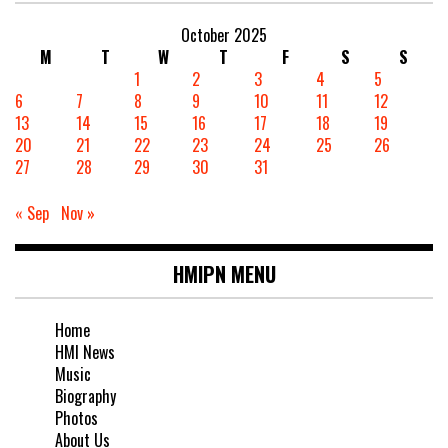
October 2025
M
T
W
T
F
S
S
1
2
3
4
5
6
7
8
9
10
11
12
13
14
15
16
17
18
19
20
21
22
23
24
25
26
27
28
29
30
31
« Sep
Nov »
HMIPN MENU
Home
HMI News
Music
Biography
Photos
About Us