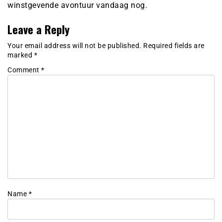
winstgevende avontuur vandaag nog.
Leave a Reply
Your email address will not be published.
Required fields are
marked
*
Comment
*
Name
*