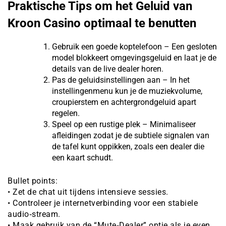
Praktische Tips om het Geluid van
Kroon Casino optimaal te benutten
Gebruik een goede koptelefoon – Een gesloten
model blokkeert omgevingsgeluid en laat je de
details van de live dealer horen.
Pas de geluidsinstellingen aan – In het
instellingenmenu kun je de muziekvolume,
croupierstem en achtergrondgeluid apart
regelen.
Speel op een rustige plek – Minimaliseer
afleidingen zodat je de subtiele signalen van
de tafel kunt oppikken, zoals een dealer die
een kaart schudt.
Bullet points:
• Zet de chat uit tijdens intensieve sessies.
• Controleer je internetverbinding voor een stabiele
audio‑stream.
• Maak gebruik van de “Mute‑Dealer” optie als je even