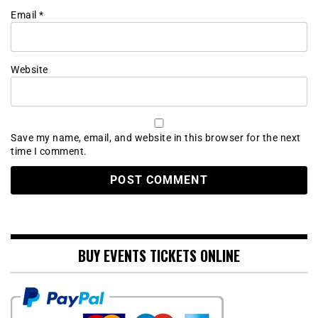
Email
*
Website
Save my name, email, and website in this browser for the next
time I comment.
BUY EVENTS TICKETS ONLINE