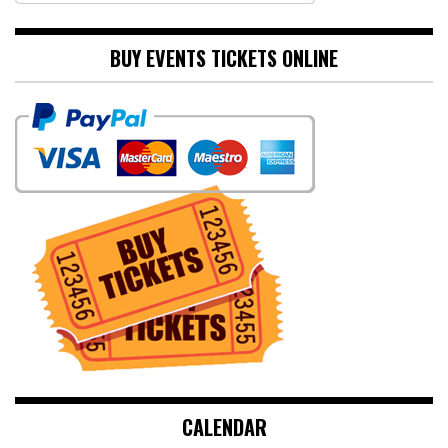
BUY EVENTS TICKETS ONLINE
CALENDAR