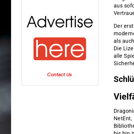
aus sofo
Vertrau
Der erst
modernes
als auch
Die Lize
alle Spi
Sicherhe
Schlü
Vielf
Dragoni
NetEnt,
Biblioth
bis hin 