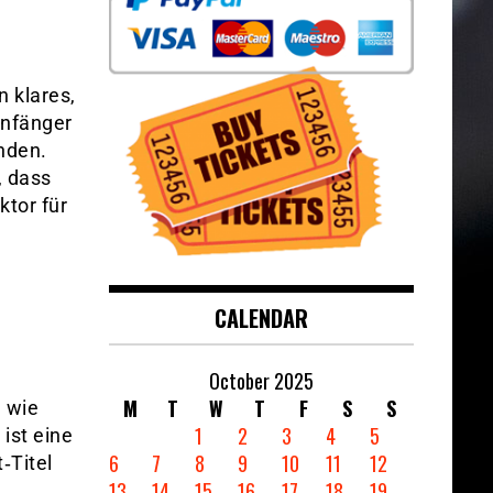
n klares,
Anfänger
inden.
, dass
ktor für
CALENDAR
October 2025
M
T
W
T
F
S
S
 wie
1
2
3
4
5
ist eine
6
7
8
9
10
11
12
‑Titel
13
14
15
16
17
18
19