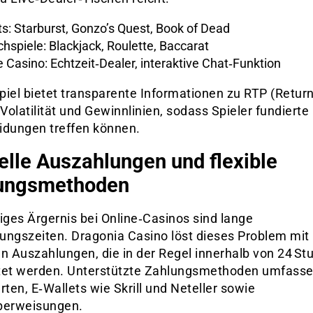
ts: Starburst, Gonzo’s Quest, Book of Dead
chspiele: Blackjack, Roulette, Baccarat
e Casino: Echtzeit‑Dealer, interaktive Chat‑Funktion
piel bietet transparente Informationen zu RTP (Return
 Volatilität und Gewinnlinien, sodass Spieler fundierte
idungen treffen können.
lle Auszahlungen und flexible
ungsmethoden
iges Ärgernis bei Online‑Casinos sind lange
ungszeiten. Dragonia Casino löst dieses Problem mit
en Auszahlungen, die in der Regel innerhalb von 24 St
tet werden. Unterstützte Zahlungsmethoden umfass
rten, E‑Wallets wie Skrill und Neteller sowie
berweisungen.