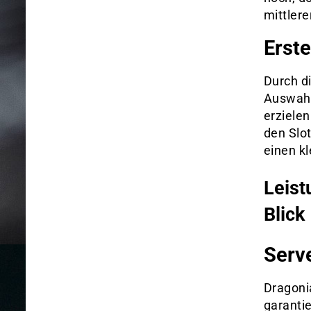
mittlere
Erst
Durch d
Auswahl
erzielen
den Slo
einen kl
Leist
Blick
Serve
Dragonia
garanti