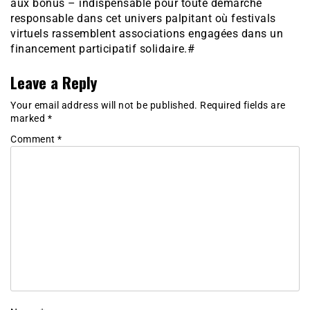
aux bonus – indispensable pour toute démarche
responsable dans cet univers palpitant où festivals
virtuels rassemblent associations engagées dans un
financement participatif solidaire.#
Leave a Reply
Your email address will not be published.
Required fields are
marked
*
Comment
*