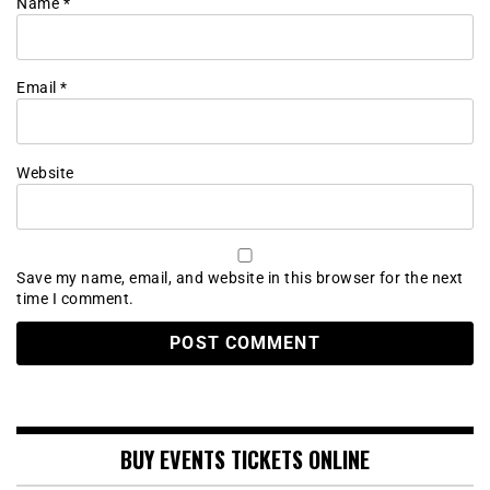
Name
*
Email
*
Website
Save my name, email, and website in this browser for the next
time I comment.
BUY EVENTS TICKETS ONLINE