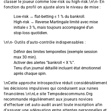
classer le joueur comme low‑risk ou high‑risk.\n\n- En
fonction du profil on ajuste alors le niveau de mise :
Low‑risk → flat‑betting ≤ 1 % du bankroll.
High‑risk → Reverse Martingale limité avec mise
initiale ≤ 3 %, mais toujours accompagné d’un
stop‑loss quotidien.
\n\n- Outils d’auto‑contrôle indispensables :
Définir des limites temporelles (exemple session
max 30 min).
Activer des alertes “bankroll < X %”.
Tenu d’un journal détaillé incluant état émotionnel
après chaque spin.
\nCette approche introspective réduit considérablement
les décisions impulsives qui conduisent aux ruines
financières.\n\nLe site Tempsdescommuns.Org
recommande régulièrement aux joueurs novices
d’effectuer cet auto‑audit avant toute inscription afin
d’assurer une adéquation entre attentes personnelles et