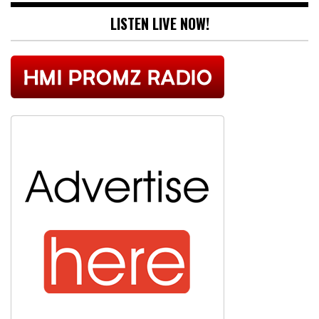
LISTEN LIVE NOW!