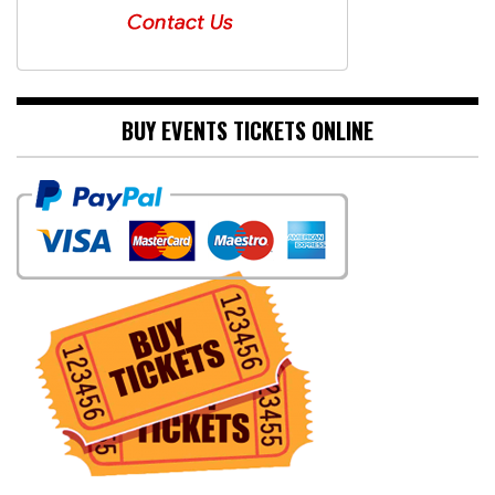
BUY EVENTS TICKETS ONLINE