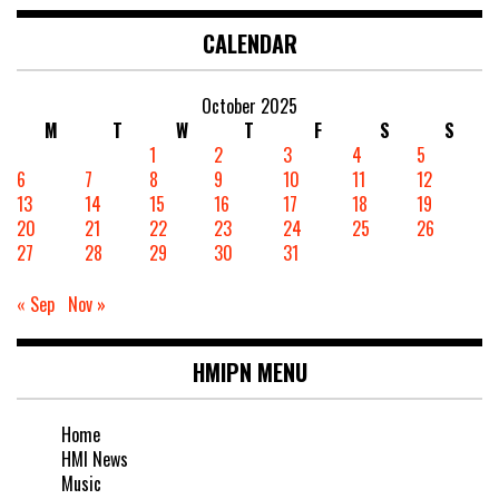
CALENDAR
October 2025
M
T
W
T
F
S
S
1
2
3
4
5
6
7
8
9
10
11
12
13
14
15
16
17
18
19
20
21
22
23
24
25
26
27
28
29
30
31
« Sep
Nov »
HMIPN MENU
Home
HMI News
Music