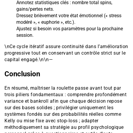
Annotez statistiques clés : nombre total spins,
gains/pertes nets.
Dressez brièvement votre état émotionnel (« stress
modéré », « euphorie », etc.).
Ajustez si besoin vos paramètres pour la prochaine
session.
\nCe cycle itératif assure continuité dans l’amélioration
progressive tout en conservant un contrôle strict sur le
capital engagé.\n\n—
Conclusion
En résumé, maîtriser la roulette passe avant tout par
trois piliers fondamentaux : comprendre profondément
variance et bankroll afin que chaque décision repose
sur des bases solides ; privilégier uniquement les
systèmes fondés sur des probabilités réelles comme
Kelly ou mise fixe avec stop‑loss ; adapter
méthodiquement sa stratégie au profil psychologique