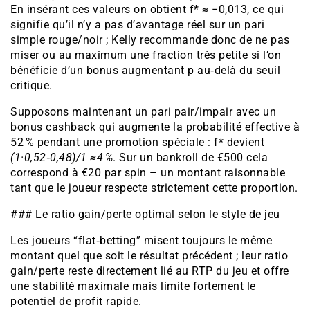
En insérant ces valeurs on obtient f* ≈ −0,013, ce qui
signifie qu’il n’y a pas d’avantage réel sur un pari
simple rouge/noir ; Kelly recommande donc de ne pas
miser ou au maximum une fraction très petite si l’on
bénéficie d’un bonus augmentant p au‑delà du seuil
critique.
Supposons maintenant un pari pair/impair avec un
bonus cashback qui augmente la probabilité effective à
52 % pendant une promotion spéciale : f* devient
(1·0,52‑0,48)/1 ≈4 %
. Sur un bankroll de €500 cela
correspond à €20 par spin – un montant raisonnable
tant que le joueur respecte strictement cette proportion.
### Le ratio gain/perte optimal selon le style de jeu
Les joueurs “flat‑betting” misent toujours le même
montant quel que soit le résultat précédent ; leur ratio
gain/perte reste directement lié au RTP du jeu et offre
une stabilité maximale mais limite fortement le
potentiel de profit rapide.