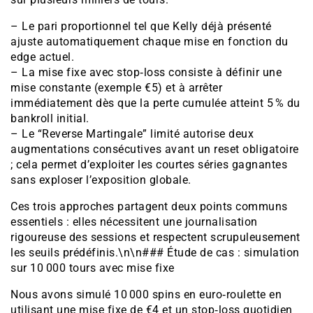
– Le pari proportionnel tel que Kelly déjà présenté
ajuste automatiquement chaque mise en fonction du
edge actuel.
– La mise fixe avec stop‑loss consiste à définir une
mise constante (exemple €5) et à arrêter
immédiatement dès que la perte cumulée atteint 5 % du
bankroll initial.
– Le “Reverse Martingale” limité autorise deux
augmentations consécutives avant un reset obligatoire
; cela permet d’exploiter les courtes séries gagnantes
sans exploser l’exposition globale.
Ces trois approches partagent deux points communs
essentiels : elles nécessitent une journalisation
rigoureuse des sessions et respectent scrupuleusement
les seuils prédéfinis.\n\n### Étude de cas : simulation
sur 10 000 tours avec mise fixe
Nous avons simulé 10 000 spins en euro‑roulette en
utilisant une mise fixe de €4 et un stop‑loss quotidien