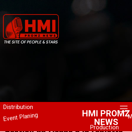
Gestion du risque à la roulette