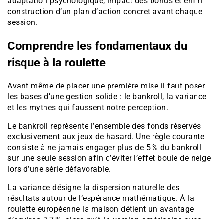
adaptation psychologique, impact des bonus et enfin
construction d’un plan d’action concret avant chaque
session.
Comprendre les fondamentaux du
risque à la roulette
Avant même de placer une première mise il faut poser
les bases d’une gestion solide : le bankroll, la variance
et les mythes qui faussent notre perception.
Le bankroll représente l’ensemble des fonds réservés
exclusivement aux jeux de hasard. Une règle courante
consiste à ne jamais engager plus de 5 % du bankroll
sur une seule session afin d’éviter l’effet boule de neige
lors d’une série défavorable.
La variance désigne la dispersion naturelle des
résultats autour de l’espérance mathématique. À la
roulette européenne la maison détient un avantage