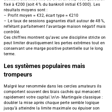
fixé à €200 (soit 4 % du bankroll initial €5 000). Les
résultats moyens sont :
– Profit moyen ≈ €32, écart type ≈ €210
– Le taux de sessions gagnantes était autour de 48 %,
reflétant parfaitement l’avantage maison négatif mais
contrôlé.
Ces chiffres montrent qu’avec une discipline stricte on
peut limiter drastiquement les pertes extrêmes tout en
conservant une marge positive potentielle sur le long
terme.
Les systèmes populaires mais
trompeurs
Malgré leur renommée dans les cercles amateurs ils
comportent souvent des biais cachés qui menacent
rapidement votre capital.\n\n- Martingale classique :
doubler la mise après chaque perte semble logique
jusqu’à atteindre la limite maximale ou épuiser son