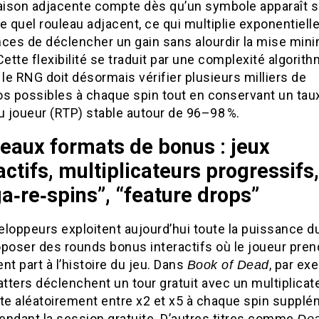
ison adjacente compte dès qu’un symbole apparaît s
e quel rouleau adjacent, ce qui multiplie exponentiel
nces de déclencher un gain sans alourdir la mise min
Cette flexibilité se traduit par une complexité algorit
 le RNG doit désormais vérifier plusieurs milliers de
os possibles à chaque spin tout en conservant un tau
u joueur (RTP) stable autour de 96–98 %.
eaux formats de bonus : jeux
actifs, multiplicateurs progressifs,
‑re‑spins”, “feature drops”
loppeurs exploitent aujourd’hui toute la puissance d
oposer des rounds bonus interactifs où le joueur pren
nt part à l’histoire du jeu. Dans
, par ex
Book of Dead
atters déclenchent un tour gratuit avec un multiplicat
e aléatoirement entre x2 et x5 à chaque spin supplé
endant la session gratuite. D’autres titres comme