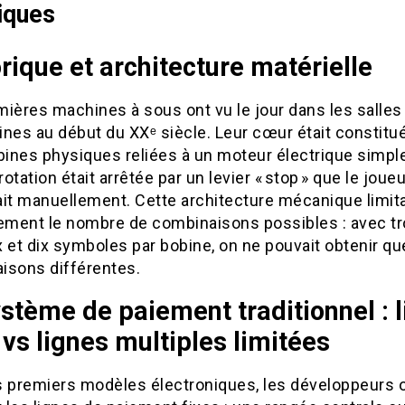
iques
rique et architecture matérielle
ières machines à sous ont vu le jour dans les salles
nes au début du XXᵉ siècle. Leur cœur était constitu
bines physiques reliées à un moteur électrique simple
otation était arrêtée par un levier « stop » que le joueu
ait manuellement. Cette architecture mécanique limita
lement le nombre de combinaisons possibles : avec tr
 et dix symboles par bobine, on ne pouvait obtenir qu
isons différentes.
stème de paiement traditionnel : 
 vs lignes multiples limitées
s premiers modèles électroniques, les développeurs 