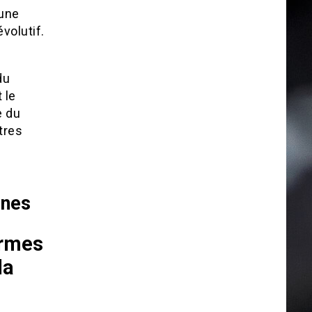
cune
volutif.
du
 le
e du
tres
rnes
ormes
la