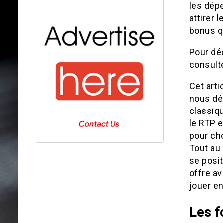
les dépe
attirer 
bonus q
Pour déc
consult
Cet art
nous dé
classiq
le RTP e
pour cho
Tout au
se posi
offre a
jouer en
Les f