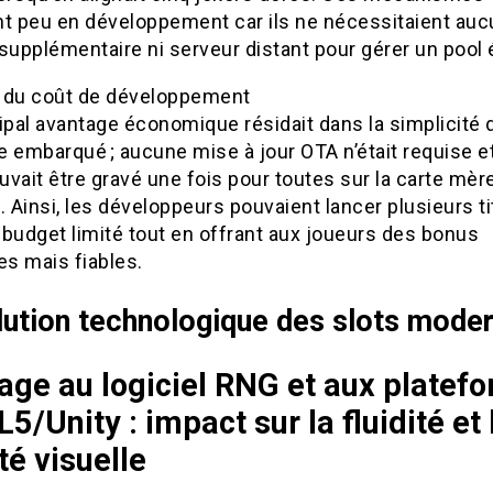
nt peu en développement car ils ne nécessitaient au
supplémentaire ni serveur distant pour gérer un pool é
 du coût de développement
ipal avantage économique résidait dans la simplicité 
 embarqué ; aucune mise à jour OTA n’était requise et
vait être gravé une fois pour toutes sur la carte mèr
. Ainsi, les développeurs pouvaient lancer plusieurs ti
budget limité tout en offrant aux joueurs des bonus
s mais fiables.
lution technologique des slots mode
age au logiciel RNG et aux platef
/Unity : impact sur la fluidité et 
té visuelle