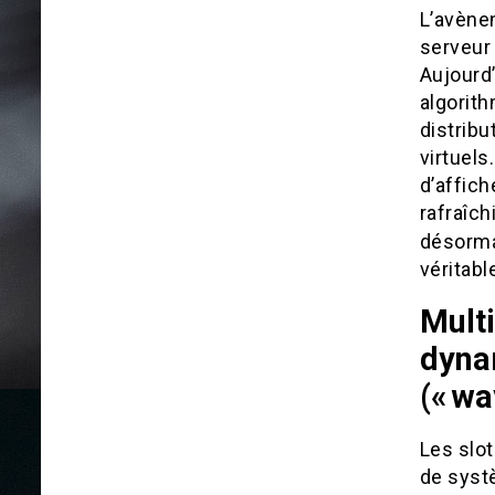
L’avène
serveur
Aujourd’
algorit
distribu
virtuel
d’affich
rafraîc
désorma
véritabl
Multi
dynam
(« wa
Les slo
de systè