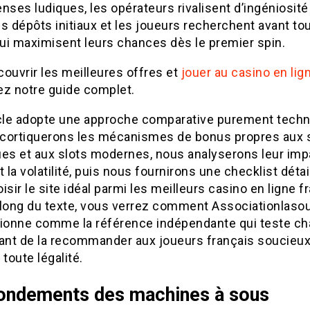
nses ludiques, les opérateurs rivalisent d’ingéniosité
les dépôts initiaux et les joueurs recherchent avant to
ui maximisent leurs chances dès le premier spin.
ouvrir les meilleures offres et
jouer au casino en lig
ez notre guide complet.
icle adopte une approche comparative purement techni
cortiquerons les mécanismes de bonus propres aux 
ues et aux slots modernes, nous analyserons leur imp
t la volatilité, puis nous fournirons une checklist détai
isir le site idéal parmi les meilleurs casino en ligne f
 long du texte, vous verrez comment Associationlasou
tionne comme la référence indépendante qui teste c
vant de la recommander aux joueurs français soucieu
 toute légalité.
ondements des machines à sous