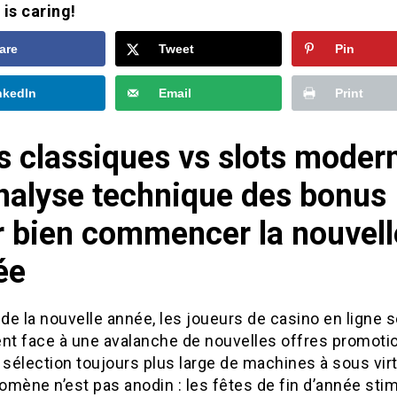
is caring!
are
Tweet
Pin
nkedIn
Email
Print
s classiques vs slots moder
nalyse technique des bonus
r bien commencer la nouvell
ée
 de la nouvelle année, les joueurs de casino en ligne 
ent face à une avalanche de nouvelles offres promoti
 sélection toujours plus large de machines à sous virt
mène n’est pas anodin : les fêtes de fin d’année sti