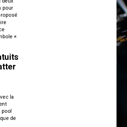
u deux
s pour
proposé
ire
ce
ymbole ×
tuits
atter
vec la
ent
 pool
ique de