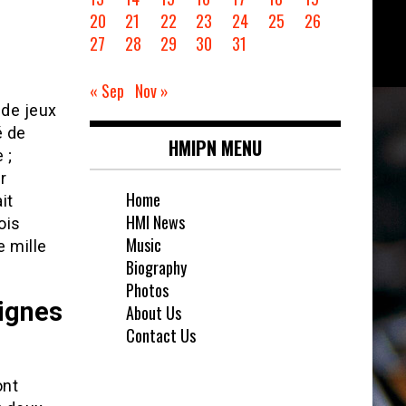
20
21
22
23
24
25
26
27
28
29
30
31
« Sep
Nov »
 de jeux
é de
HMIPN MENU
 ;
r
Home
it
HMI News
ois
Music
e mille
Biography
Photos
lignes
About Us
Contact Us
ont