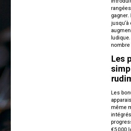
introdui
rangées 
gagner.
jusqu’à 
augmenta
ludique.
nombre 
Les p
simpl
rudi
Les bonu
apparais
même mis
intégrés
progres
€5 000 