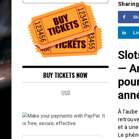
Sharing 
Sh
Li
Slot
— A
BUY TICKETS NOW
pou
ann
USD
À l’aube
retrouv
et à une
Le phéno