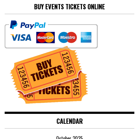
BUY EVENTS TICKETS ONLINE
CALENDAR
October 2025