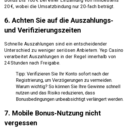
Bonus bis 100 € bei einer Einzahlung von mindestens
20 €, wobei die Umsatzbindung nur 20‑fach beträgt.
6. Achten Sie auf die Auszahlungs‑
und Verifizierungszeiten
Schnelle Auszahlungen sind ein entscheidender
Unterschied zu weniger seriösen Anbietern. Yep Casino
verarbeitet Auszahlungen in der Regel innerhalb von
24 Stunden nach Freigabe.
Tipp: Verifizieren Sie Ihr Konto sofort nach der
Registrierung, um Verzögerungen zu vermeiden.
Warum wichtig? So können Sie Ihre Gewinne schnell
nutzen und das Risiko reduzieren, dass
Bonusbedingungen unbeabsichtigt verlängert werden.
7. Mobile Bonus‑Nutzung nicht
vergessen