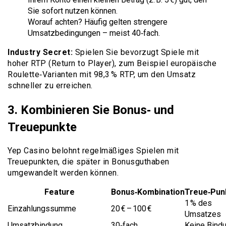
Sie sofort nutzen können.
Worauf achten? Häufig gelten strengere
Umsatzbedingungen – meist 40‑fach.
Industry Secret:
Spielen Sie bevorzugt Spiele mit
hoher RTP (Return to Player), zum Beispiel europäische
Roulette‑Varianten mit 98,3 % RTP, um den Umsatz
schneller zu erreichen.
3. Kombinieren Sie Bonus‑ und
Treuepunkte
Yep Casino belohnt regelmäßiges Spielen mit
Treuepunkten, die später in Bonusguthaben
umgewandelt werden können.
Feature
Bonus‑Kombination
Treue‑Pun
1 % des
Einzahlungssumme
20 € – 100 €
Umsatzes
Umsatzbindung
30‑fach
Keine Bind