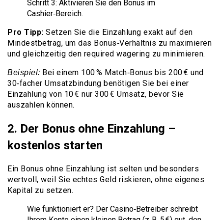
Schritt 3: Aktivieren Sie den Bonus im
Cashier‑Bereich.
Pro Tipp:
Setzen Sie die Einzahlung exakt auf den
Mindestbetrag, um das Bonus‑Verhältnis zu maximieren
und gleichzeitig den required wagering zu minimieren.
Bei einem 100 % Match‑Bonus bis 200 € und
Beispiel:
30‑facher Umsatzbindung benötigen Sie bei einer
Einzahlung von 10 € nur 300 € Umsatz, bevor Sie
auszahlen können.
2. Der Bonus ohne Einzahlung –
kostenlos starten
Ein Bonus ohne Einzahlung ist selten und besonders
wertvoll, weil Sie echtes Geld riskieren, ohne eigenes
Kapital zu setzen.
Wie funktioniert er? Der Casino‑Betreiber schreibt
Ihrem Konto einen kleinen Betrag (z. B. 5 €) gut, den