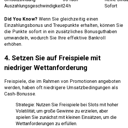
Auszahlungsgeschwindigkeit
24 h
Sofort
Did You Know?
Wenn Sie gleichzeitig einen
Einzahlungsbonus und Treuepunkte erhalten, können Sie
die Punkte sofort in ein zusätzliches Bonusguthaben
umwandeln, wodurch Sie Ihre effektive Bankroll
erhöhen.
4. Setzen Sie auf Freispiele mit
niedriger Wettanforderung
Freispiele, die im Rahmen von Promotionen angeboten
werden, haben oft niedrigere Umsatzbedingungen als
Cash‑Bonusse.
Strategie: Nutzen Sie Freispiele bei Slots mit hoher
Volatilität, um große Gewinne zu erzielen, aber
spielen Sie zunächst mit kleinen Einsätzen, um die
Wettanforderungen zu erfüllen.