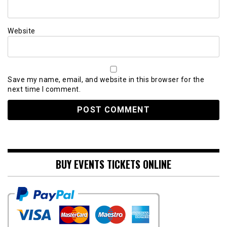
Website
Save my name, email, and website in this browser for the
next time I comment.
BUY EVENTS TICKETS ONLINE