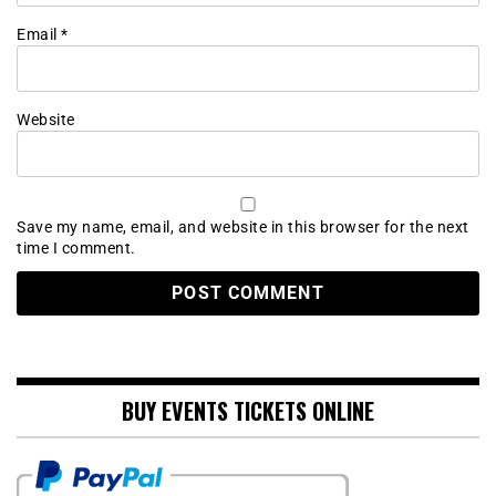
Email
*
Website
Save my name, email, and website in this browser for the next
time I comment.
BUY EVENTS TICKETS ONLINE