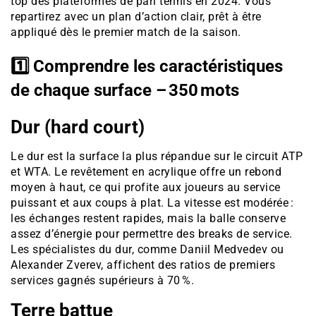
top des plateformes de pari tennis en 2024. Vous
repartirez avec un plan d’action clair, prêt à être
appliqué dès le premier match de la saison.
1️⃣ Comprendre les caractéristiques
de chaque surface – 350 mots
Dur (hard court)
Le dur est la surface la plus répandue sur le circuit ATP
et WTA. Le revêtement en acrylique offre un rebond
moyen à haut, ce qui profite aux joueurs au service
puissant et aux coups à plat. La vitesse est modérée :
les échanges restent rapides, mais la balle conserve
assez d’énergie pour permettre des breaks de service.
Les spécialistes du dur, comme Daniil Medvedev ou
Alexander Zverev, affichent des ratios de premiers
services gagnés supérieurs à 70 %.
Terre battue