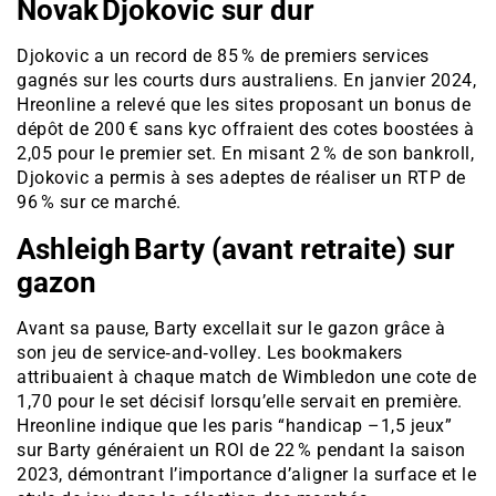
Novak Djokovic sur dur
Djokovic a un record de 85 % de premiers services
gagnés sur les courts durs australiens. En janvier 2024,
Hreonline a relevé que les sites proposant un bonus de
dépôt de 200 € sans kyc offraient des cotes boostées à
2,05 pour le premier set. En misant 2 % de son bankroll,
Djokovic a permis à ses adeptes de réaliser un RTP de
96 % sur ce marché.
Ashleigh Barty (avant retraite) sur
gazon
Avant sa pause, Barty excellait sur le gazon grâce à
son jeu de service‑and‑volley. Les bookmakers
attribuaient à chaque match de Wimbledon une cote de
1,70 pour le set décisif lorsqu’elle servait en première.
Hreonline indique que les paris “handicap –1,5 jeux”
sur Barty généraient un ROI de 22 % pendant la saison
2023, démontrant l’importance d’aligner la surface et le