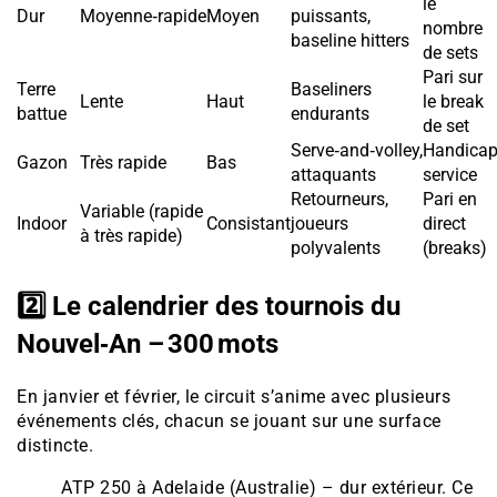
le
Dur
Moyenne‑rapide
Moyen
puissants,
nombre
baseline hitters
de sets
Pari sur
Terre
Baseliners
Lente
Haut
le break
battue
endurants
de set
Serve‑and‑volley,
Handica
Gazon
Très rapide
Bas
attaquants
service
Retourneurs,
Pari en
Variable (rapide
Indoor
Consistant
joueurs
direct
à très rapide)
polyvalents
(breaks)
2️⃣ Le calendrier des tournois du
Nouvel‑An – 300 mots
En janvier et février, le circuit s’anime avec plusieurs
événements clés, chacun se jouant sur une surface
distincte.
ATP 250 à Adelaide (Australie) – dur extérieur. Ce