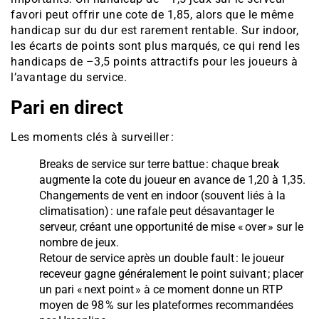
favori peut offrir une cote de 1,85, alors que le même
handicap sur du dur est rarement rentable. Sur indoor,
les écarts de points sont plus marqués, ce qui rend les
handicaps de –3,5 points attractifs pour les joueurs à
l’avantage du service.
Pari en direct
Les moments clés à surveiller :
Breaks de service sur terre battue : chaque break
augmente la cote du joueur en avance de 1,20 à 1,35.
Changements de vent en indoor (souvent liés à la
climatisation) : une rafale peut désavantager le
serveur, créant une opportunité de mise « over » sur le
nombre de jeux.
Retour de service après un double fault : le joueur
receveur gagne généralement le point suivant ; placer
un pari « next point » à ce moment donne un RTP
moyen de 98 % sur les plateformes recommandées