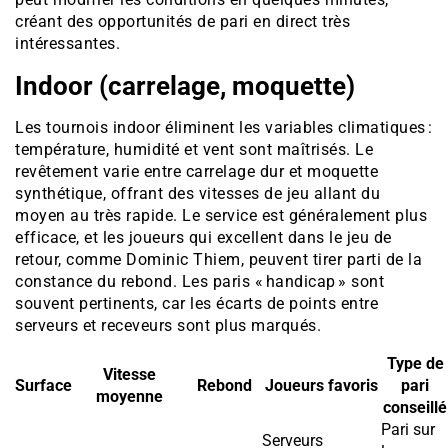
créant des opportunités de pari en direct très
intéressantes.
Indoor (carrelage, moquette)
Les tournois indoor éliminent les variables climatiques :
température, humidité et vent sont maîtrisés. Le
revêtement varie entre carrelage dur et moquette
synthétique, offrant des vitesses de jeu allant du
moyen au très rapide. Le service est généralement plus
efficace, et les joueurs qui excellent dans le jeu de
retour, comme Dominic Thiem, peuvent tirer parti de la
constance du rebond. Les paris « handicap » sont
souvent pertinents, car les écarts de points entre
serveurs et receveurs sont plus marqués.
Type de
Vitesse
Surface
Rebond
Joueurs favoris
pari
moyenne
conseillé
Pari sur
Serveurs