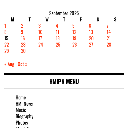
September 2025
M
T
W
T
F
S
S
1
2
3
4
5
6
7
8
9
10
11
12
13
14
15
16
17
18
19
20
21
22
23
24
25
26
27
28
29
30
« Aug
Oct »
HMIPN MENU
Home
HMI News
Music
Biography
Photos