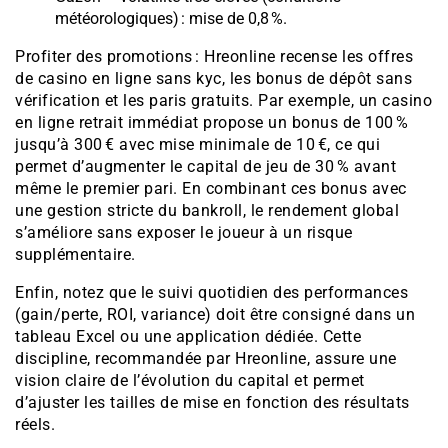
météorologiques) : mise de 0,8 %.
Profiter des promotions : Hreonline recense les offres
de casino en ligne sans kyc, les bonus de dépôt sans
vérification et les paris gratuits. Par exemple, un casino
en ligne retrait immédiat propose un bonus de 100 %
jusqu’à 300 € avec mise minimale de 10 €, ce qui
permet d’augmenter le capital de jeu de 30 % avant
même le premier pari. En combinant ces bonus avec
une gestion stricte du bankroll, le rendement global
s’améliore sans exposer le joueur à un risque
supplémentaire.
Enfin, notez que le suivi quotidien des performances
(gain/perte, ROI, variance) doit être consigné dans un
tableau Excel ou une application dédiée. Cette
discipline, recommandée par Hreonline, assure une
vision claire de l’évolution du capital et permet
d’ajuster les tailles de mise en fonction des résultats
réels.