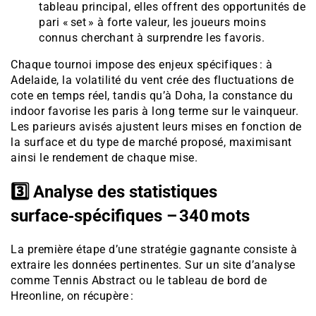
tableau principal, elles offrent des opportunités de
pari « set » à forte valeur, les joueurs moins
connus cherchant à surprendre les favoris.
Chaque tournoi impose des enjeux spécifiques : à
Adelaide, la volatilité du vent crée des fluctuations de
cote en temps réel, tandis qu’à Doha, la constance du
indoor favorise les paris à long terme sur le vainqueur.
Les parieurs avisés ajustent leurs mises en fonction de
la surface et du type de marché proposé, maximisant
ainsi le rendement de chaque mise.
3️⃣ Analyse des statistiques
surface‑spécifiques – 340 mots
La première étape d’une stratégie gagnante consiste à
extraire les données pertinentes. Sur un site d’analyse
comme Tennis Abstract ou le tableau de bord de
Hreonline, on récupère :