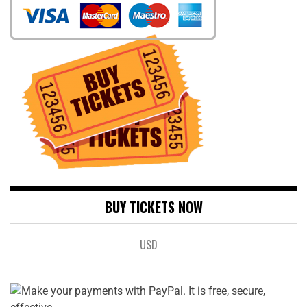
BUY TICKETS NOW
USD