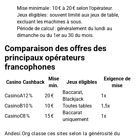
Mise minimale : 10 € à 20 € selon l’opérateur.
Jeux éligibles : souvent limité aux jeux de table,
excluant les machines à sous.
Période de calcul : généralement du lundi au
dimanche ou du 1er au 30 du mois.
Comparaison des offres des
principaux opérateurs
francophones
Mise
Exigence de
Casino
Cashback
Jeux éligibles
min.
mise
Baccarat,
CasinoA
12 %
20 €
1x
Blackjack
CasinoB
10 %
10 €
Toutes tables
1,5x
Baccarat
CasinoC
8 %
15 €
1x
uniquement
Andesi.Org classe ces sites selon la générosité du