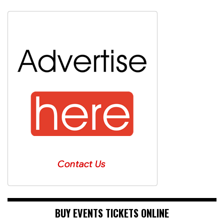
BUY EVENTS TICKETS ONLINE