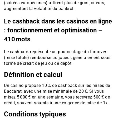
(soirées européennes) attirent plus de gros joueurs,
augmentant la volatilité du bankroll.
Le cashback dans les casinos en ligne
: fonctionnement et optimisation –
410 mots
Le cashback représente un pourcentage du turnover
(mise totale) remboursé au joueur, généralement sous
forme de crédit de jeu ou de dépôt.
Définition et calcul
Un casino propose 10 % de cashback sur les mises de
Baccarat, avec une mise minimale de 20 €. Si vous
misez 5 000 € en une semaine, vous recevrez 500 € de
crédit, souvent soumis à une exigence de mise de 1x.
Conditions typiques