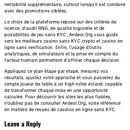
rentabilité supplémentaire, surtout lorsqu’il est combiné
avec des promotions ciblées.
Le choix de la plateforme repose sur des critères de
licence, d’audit RNG, de qualité logicielle et de
possibilités de jeu sans KYC ; Andesi.Org vous guide
vers les meilleurs casino sans KYC crypto et casino en
ligne sans verification. Enfin, l’usage d’outils
analytiques, de simulateurs et la prise en compte du
facteur humain permettent d’affiner chaque décision.
Appliquez ce plan étape par étape, mesurez vos
résultats, ajustez votre approche et vous passerez du
simple joueur de table à un high‑roller éclairé, capable
de transformer chaque mise en une opportunité
calculée. Pour découvrir les sites les plus fiables,
n’oubliez pas de consulter Andesi.Org, votre référence
en matière de revues de casinos en ligne sans KYC.
Leave a Reply