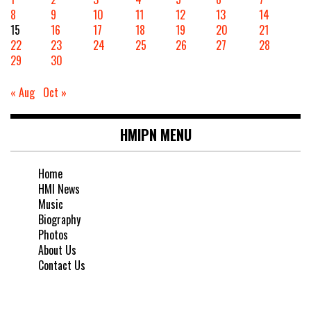
8
9
10
11
12
13
14
15
16
17
18
19
20
21
22
23
24
25
26
27
28
29
30
« Aug
Oct »
HMIPN MENU
Home
HMI News
Music
Biography
Photos
About Us
Contact Us