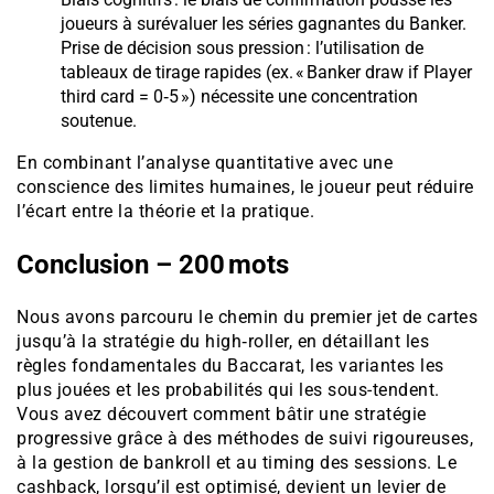
joueurs à surévaluer les séries gagnantes du Banker.
Prise de décision sous pression : l’utilisation de
tableaux de tirage rapides (ex. « Banker draw if Player
third card = 0‑5 ») nécessite une concentration
soutenue.
En combinant l’analyse quantitative avec une
conscience des limites humaines, le joueur peut réduire
l’écart entre la théorie et la pratique.
Conclusion – 200 mots
Nous avons parcouru le chemin du premier jet de cartes
jusqu’à la stratégie du high‑roller, en détaillant les
règles fondamentales du Baccarat, les variantes les
plus jouées et les probabilités qui les sous-tendent.
Vous avez découvert comment bâtir une stratégie
progressive grâce à des méthodes de suivi rigoureuses,
à la gestion de bankroll et au timing des sessions. Le
cashback, lorsqu’il est optimisé, devient un levier de