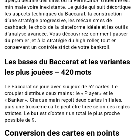
aperçu détaillé des sites où la vérification d’identité est
minimale voire inexistante. Le guide qui suit décortique
les aspects techniques du Baccarat, la construction
d’une stratégie progressive, les mécanismes de
cashback, le choix de la plateforme idéale et les outils
d’analyse avancée. Vous découvrirez comment passer
du premier jet à la stratégie du high‑roller, tout en
conservant un contrôle strict de votre bankroll.
Les bases du Baccarat et les variantes
les plus jouées – 420 mots
Le Baccarat se joue avec six jeux de 52 cartes. Le
croupier distribue deux mains : le « Player » et le
« Banker ». Chaque main reçoit deux cartes initiales,
puis une troisième carte peut être tirée selon des règles
strictes. Le but est d’obtenir un total le plus proche
possible de 9.
Conversion des cartes en points