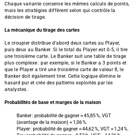
Chaque variante conserve les mêmes calculs de points,
mais les stratégies diffèrent selon qui contrôle la
décision de tirage.
La mécanique du tirage des cartes
Le croupier distribue d’abord deux cartes au Player,
puis deux au Banker. Si le total du Player est 0‑5, il tire
une troisième carte. Le Banker suit une table de tirage
plus complexe : par exemple, si le Banker a 3 points et
que le Player a tiré une troisième carte de valeur 8, le
Banker doit également tirer. Cette logique élimine le
hasard pur et crée des patterns exploités par les
analystes.
Probabilités de base et marges de la maison
Banker : probabilité de gagner ≈ 45,85 %, VGT
(avantage de la maison) ≈ 1,06 %.
Player : probabilité de gagner ≈ 44,62 %, VGT ≈ 1,24 %.