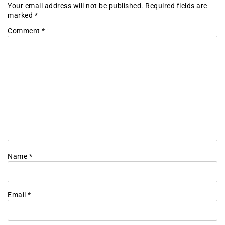
Your email address will not be published.
Required fields are
marked
*
Comment
*
Name
*
Email
*