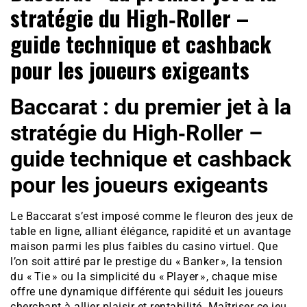
stratégie du High‑Roller –
guide technique et cashback
pour les joueurs exigeants
Baccarat : du premier jet à la
stratégie du High‑Roller –
guide technique et cashback
pour les joueurs exigeants
Le Baccarat s’est imposé comme le fleuron des jeux de
table en ligne, alliant élégance, rapidité et un avantage
maison parmi les plus faibles du casino virtuel. Que
l’on soit attiré par le prestige du « Banker », la tension
du « Tie » ou la simplicité du « Player », chaque mise
offre une dynamique différente qui séduit les joueurs
cherchant à allier plaisir et rentabilité. Maîtriser ce jeu