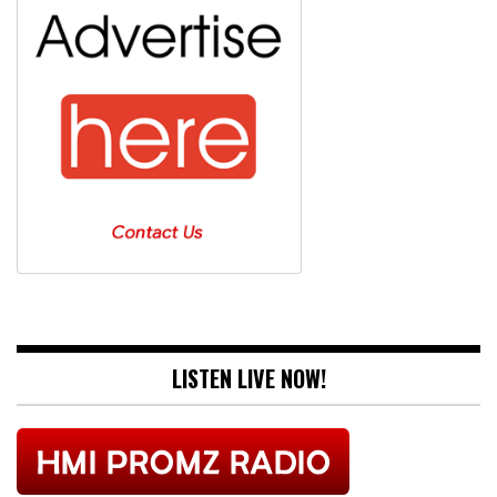
LISTEN LIVE NOW!