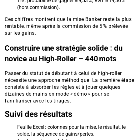
Tie : probabilité de gagner ≈ 9,53 %, VGT ≈ 14,36 %
(hors commission).
Ces chiffres montrent que la mise Banker reste la plus
rentable, même après la commission de 5 % prélevée
sur les gains.
Construire une stratégie solide : du
novice au High‑Roller – 440 mots
Passer du statut de débutant à celui de high‑roller
nécessite une approche méthodique. La première étape
consiste à absorber les règles et à jouer quelques
dizaines de mains en mode « démo » pour se
familiariser avec les tirages.
Suivi des résultats
Feuille Excel : colonnes pour la mise, le résultat, le
solde, la séquence de gains/pertes.