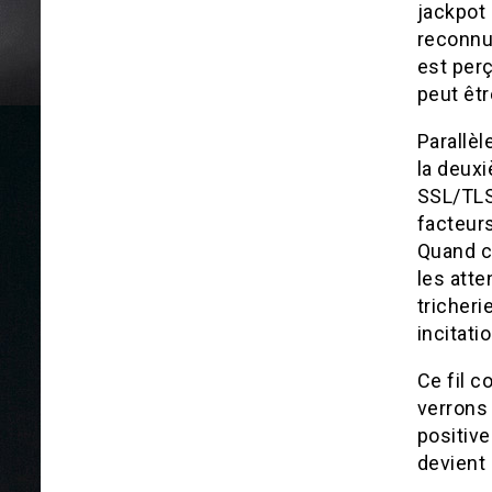
jackpot 
reconnu
est per
peut êtr
Parallèl
la deuxi
SSL/TLS,
facteurs
Quand c
les atte
tricheri
incitati
Ce fil 
verrons
positiv
devient