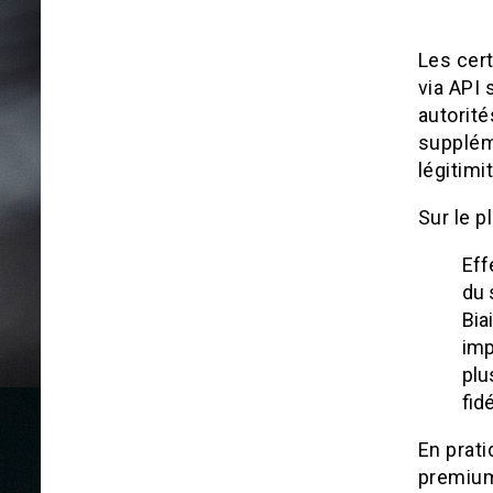
Les cer
via API 
autorité
supplém
légitimi
Sur le p
Eff
du 
Bia
imp
plu
fidé
En prati
premium