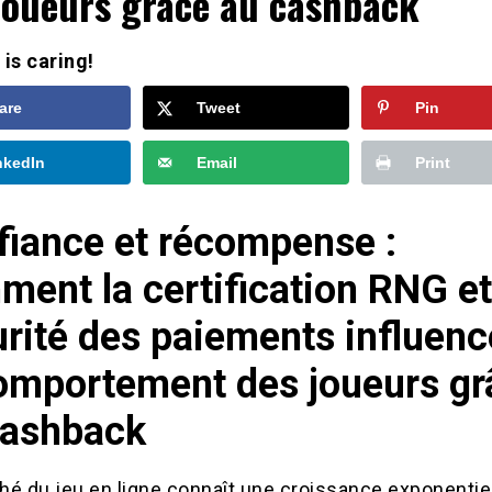
joueurs grâce au cashback
is caring!
are
Tweet
Pin
nkedIn
Email
Print
fiance et récompense :
ent la certification RNG et
rité des paiements influenc
comportement des joueurs gr
cashback
hé du jeu en ligne connaît une croissance exponentie