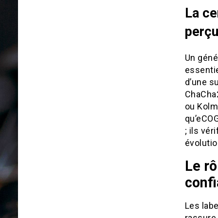
La cer
perçu
Un génér
essentie
d’une s
ChaCha20
ou Kolm
qu’eCOG
; ils vé
évolutio
Le rô
confi
Les labe
rassure