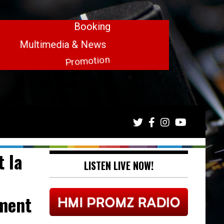
 la
LISTEN LIVE NOW!
ment