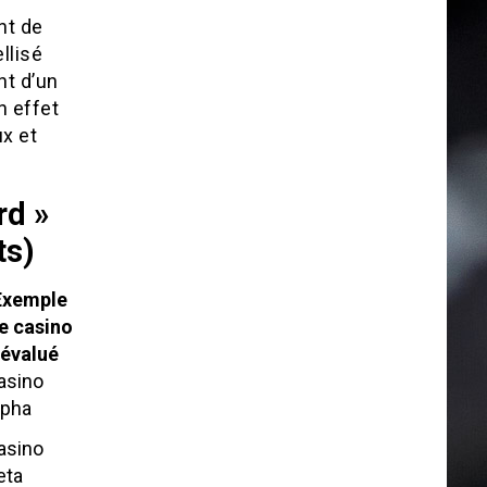
nt de
llisé
nt d’un
n effet
ux et
rd »
ts)
Exemple
e casino
évalué
asino
lpha
asino
eta