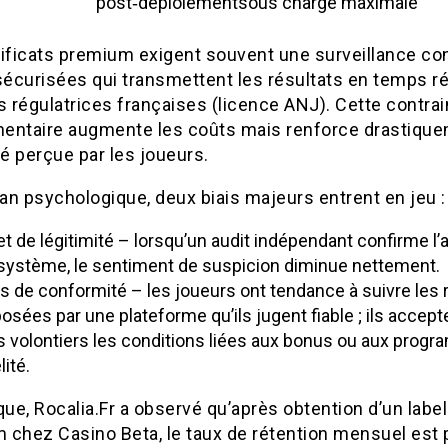
post‑déploiement
sous charge maximale
tificats premium exigent souvent une surveillance co
sécurisées qui transmettent les résultats en temps ré
s régulatrices françaises (licence ANJ). Cette contrai
entaire augmente les coûts mais renforce drastique
té perçue par les joueurs.
lan psychologique, deux biais majeurs entrent en jeu :
et de légitimité – lorsqu’un audit indépendant confirme l’a
système, le sentiment de suspicion diminue nettement.
is de conformité – les joueurs ont tendance à suivre les 
osées par une plateforme qu’ils jugent fiable ; ils accep
s volontiers les conditions liées aux bonus ou aux prog
lité.
que, Rocalia.Fr a observé qu’après obtention d’un label
 chez Casino Beta, le taux de rétention mensuel est