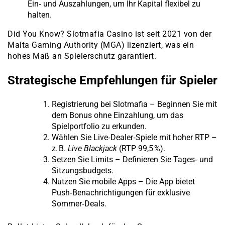
Ein‑ und Auszahlungen, um Ihr Kapital flexibel zu
halten.
Did You Know? Slotmafia Casino ist seit 2021 von der
Malta Gaming Authority (MGA) lizenziert, was ein
hohes Maß an Spielerschutz garantiert.
Strategische Empfehlungen für Spieler
Registrierung bei Slotmafia – Beginnen Sie mit
dem Bonus ohne Einzahlung, um das
Spielportfolio zu erkunden.
Wählen Sie Live‑Dealer‑Spiele mit hoher RTP –
z. B.
Live Blackjack
(RTP 99,5 %).
Setzen Sie Limits – Definieren Sie Tages‑ und
Sitzungsbudgets.
Nutzen Sie mobile Apps – Die App bietet
Push‑Benachrichtigungen für exklusive
Sommer‑Deals.