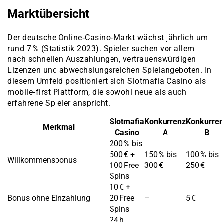
Marktübersicht
Der deutsche Online‑Casino‑Markt wächst jährlich um
rund 7 % (Statistik 2023). Spieler suchen vor allem
nach schnellen Auszahlungen, vertrauenswürdigen
Lizenzen und abwechslungsreichen Spielangeboten. In
diesem Umfeld positioniert sich Slotmafia Casino als
mobile‑first Plattform, die sowohl neue als auch
erfahrene Spieler anspricht.
Slotmafia
Konkurrenz
Konkurre
Merkmal
Casino
A
B
200 % bis
500 € +
150 % bis
100 % bis
Willkommensbonus
100 Free
300 €
250 €
Spins
10 € +
Bonus ohne Einzahlung
20 Free
–
5 €
Spins
24 h