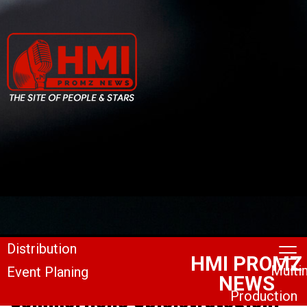
Sommerliche Spielstrategien: