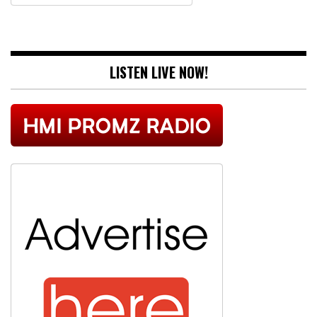
LISTEN LIVE NOW!