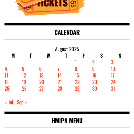
CALENDAR
August 2025
M
T
W
T
F
S
S
1
2
3
4
5
6
7
8
9
10
11
12
13
14
15
16
17
18
19
20
21
22
23
24
25
26
27
28
29
30
31
« Jul
Sep »
HMIPN MENU