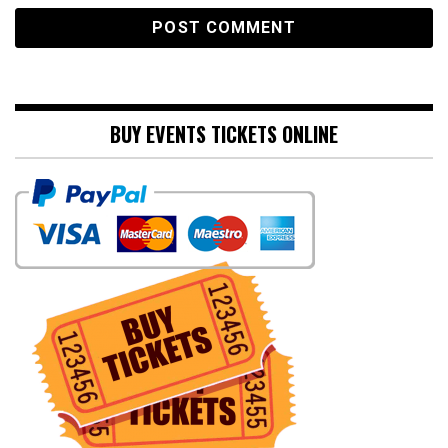
BUY EVENTS TICKETS ONLINE