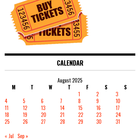
CALENDAR
August 2025
M
T
W
T
F
S
S
1
2
3
4
5
6
7
8
9
10
11
12
13
14
15
16
17
18
19
20
21
22
23
24
25
26
27
28
29
30
31
« Jul
Sep »