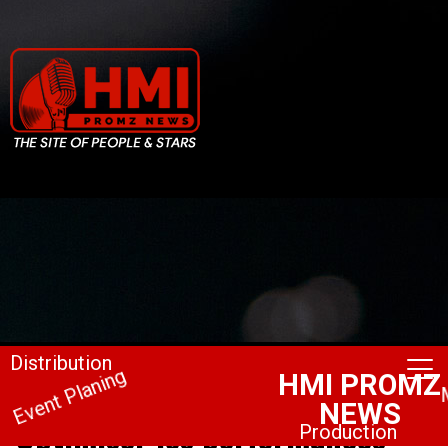
Optimiser les performances