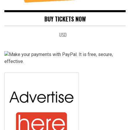
BUY TICKETS NOW
USD