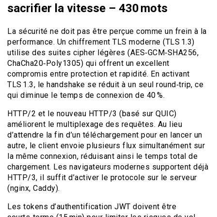
sacrifier la vitesse – 430 mots
La sécurité ne doit pas être perçue comme un frein à la
performance. Un chiffrement TLS moderne (TLS 1.3)
utilise des suites cipher légères (AES‑GCM‑SHA256,
ChaCha20‑Poly1305) qui offrent un excellent
compromis entre protection et rapidité. En activant
TLS 1.3, le handshake se réduit à un seul round‑trip, ce
qui diminue le temps de connexion de 40 %.
HTTP/2 et le nouveau HTTP/3 (basé sur QUIC)
améliorent le multiplexage des requêtes. Au lieu
d’attendre la fin d’un téléchargement pour en lancer un
autre, le client envoie plusieurs flux simultanément sur
la même connexion, réduisant ainsi le temps total de
chargement. Les navigateurs modernes supportent déjà
HTTP/3, il suffit d’activer le protocole sur le serveur
(nginx, Caddy).
Les tokens d’authentification JWT doivent être