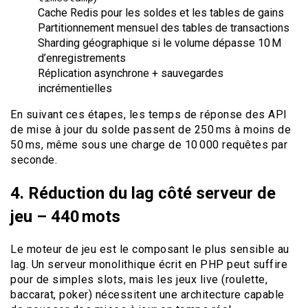
Cache Redis pour les soldes et les tables de gains
Partitionnement mensuel des tables de transactions
Sharding géographique si le volume dépasse 10 M
d’enregistrements
Réplication asynchrone + sauvegardes
incrémentielles
En suivant ces étapes, les temps de réponse des API
de mise à jour du solde passent de 250 ms à moins de
50 ms, même sous une charge de 10 000 requêtes par
seconde.
4. Réduction du lag côté serveur de
jeu – 440 mots
Le moteur de jeu est le composant le plus sensible au
lag. Un serveur monolithique écrit en PHP peut suffire
pour de simples slots, mais les jeux live (roulette,
baccarat, poker) nécessitent une architecture capable