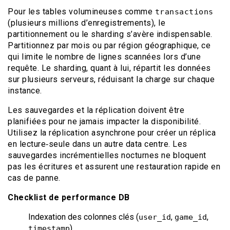
Pour les tables volumineuses comme
transactions
(plusieurs millions d’enregistrements), le
partitionnement ou le sharding s’avère indispensable.
Partitionnez par mois ou par région géographique, ce
qui limite le nombre de lignes scannées lors d’une
requête. Le sharding, quant à lui, répartit les données
sur plusieurs serveurs, réduisant la charge sur chaque
instance.
Les sauvegardes et la réplication doivent être
planifiées pour ne jamais impacter la disponibilité.
Utilisez la réplication asynchrone pour créer un réplica
en lecture‑seule dans un autre data centre. Les
sauvegardes incrémentielles nocturnes ne bloquent
pas les écritures et assurent une restauration rapide en
cas de panne.
Checklist de performance DB
Indexation des colonnes clés (
,
,
user_id
game_id
)
timestamp