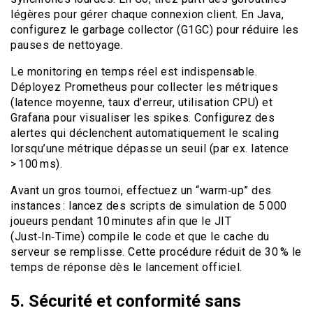
légères pour gérer chaque connexion client. En Java,
configurez le garbage collector (G1GC) pour réduire les
pauses de nettoyage.
Le monitoring en temps réel est indispensable.
Déployez Prometheus pour collecter les métriques
(latence moyenne, taux d’erreur, utilisation CPU) et
Grafana pour visualiser les spikes. Configurez des
alertes qui déclenchent automatiquement le scaling
lorsqu’une métrique dépasse un seuil (par ex. latence
> 100 ms).
Avant un gros tournoi, effectuez un “warm‑up” des
instances : lancez des scripts de simulation de 5 000
joueurs pendant 10 minutes afin que le JIT
(Just‑In‑Time) compile le code et que le cache du
serveur se remplisse. Cette procédure réduit de 30 % le
temps de réponse dès le lancement officiel.
5. Sécurité et conformité sans