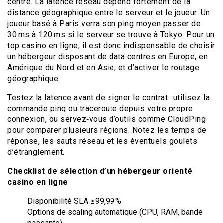
centre. La latence réseau dépend fortement de la
distance géographique entre le serveur et le joueur. Un
joueur basé à Paris verra son ping moyen passer de
30 ms à 120 ms si le serveur se trouve à Tokyo. Pour un
top casino en ligne, il est donc indispensable de choisir
un hébergeur disposant de data centres en Europe, en
Amérique du Nord et en Asie, et d’activer le routage
géographique.
Testez la latence avant de signer le contrat : utilisez la
commande ping ou traceroute depuis votre propre
connexion, ou servez‑vous d’outils comme CloudPing
pour comparer plusieurs régions. Notez les temps de
réponse, les sauts réseau et les éventuels goulets
d’étranglement.
Checklist de sélection d’un hébergeur orienté
casino en ligne
Disponibilité SLA ≥ 99,99 %
Options de scaling automatique (CPU, RAM, bande
passante)