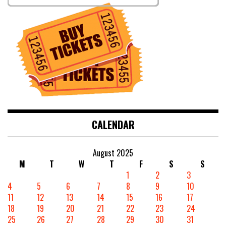
CALENDAR
August 2025
M
T
W
T
F
S
S
1
2
3
4
5
6
7
8
9
10
11
12
13
14
15
16
17
18
19
20
21
22
23
24
25
26
27
28
29
30
31