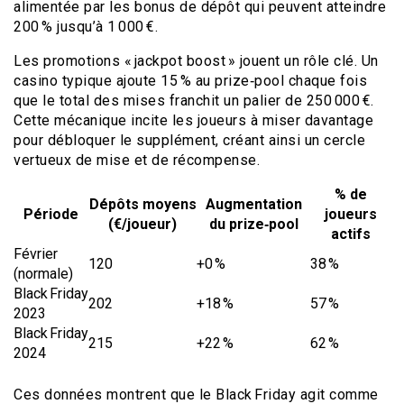
alimentée par les bonus de dépôt qui peuvent atteindre
200 % jusqu’à 1 000 €.
Les promotions « jackpot boost » jouent un rôle clé. Un
casino typique ajoute 15 % au prize‑pool chaque fois
que le total des mises franchit un palier de 250 000 €.
Cette mécanique incite les joueurs à miser davantage
pour débloquer le supplément, créant ainsi un cercle
vertueux de mise et de récompense.
% de
Dépôts moyens
Augmentation
Période
joueurs
(€/joueur)
du prize‑pool
actifs
Février
120
+0 %
38 %
(normale)
Black Friday
202
+18 %
57 %
2023
Black Friday
215
+22 %
62 %
2024
Ces données montrent que le Black Friday agit comme