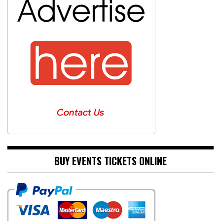
BUY EVENTS TICKETS ONLINE