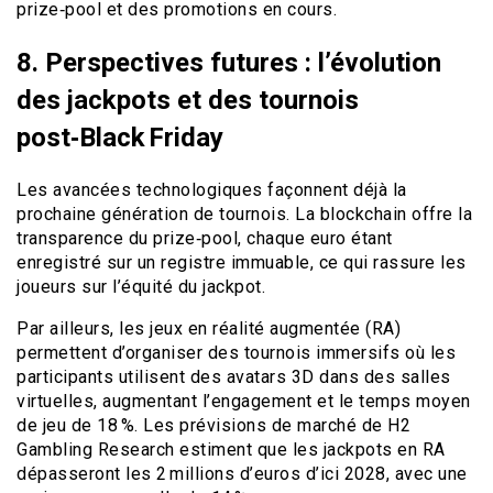
prize‑pool et des promotions en cours.
8. Perspectives futures : l’évolution
des jackpots et des tournois
post‑Black Friday
Les avancées technologiques façonnent déjà la
prochaine génération de tournois. La blockchain offre la
transparence du prize‑pool, chaque euro étant
enregistré sur un registre immuable, ce qui rassure les
joueurs sur l’équité du jackpot.
Par ailleurs, les jeux en réalité augmentée (RA)
permettent d’organiser des tournois immersifs où les
participants utilisent des avatars 3D dans des salles
virtuelles, augmentant l’engagement et le temps moyen
de jeu de 18 %. Les prévisions de marché de H2
Gambling Research estiment que les jackpots en RA
dépasseront les 2 millions d’euros d’ici 2028, avec une