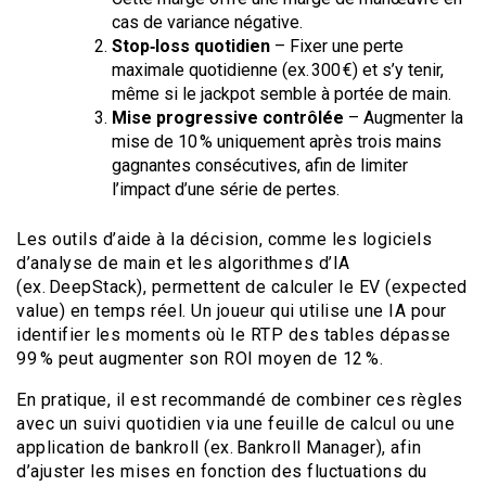
cas de variance négative.
Stop‑loss quotidien
– Fixer une perte
maximale quotidienne (ex. 300 €) et s’y tenir,
même si le jackpot semble à portée de main.
Mise progressive contrôlée
– Augmenter la
mise de 10 % uniquement après trois mains
gagnantes consécutives, afin de limiter
l’impact d’une série de pertes.
Les outils d’aide à la décision, comme les logiciels
d’analyse de main et les algorithmes d’IA
(ex. DeepStack), permettent de calculer le EV (expected
value) en temps réel. Un joueur qui utilise une IA pour
identifier les moments où le RTP des tables dépasse
99 % peut augmenter son ROI moyen de 12 %.
En pratique, il est recommandé de combiner ces règles
avec un suivi quotidien via une feuille de calcul ou une
application de bankroll (ex. Bankroll Manager), afin
d’ajuster les mises en fonction des fluctuations du