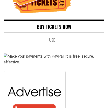
BUY TICKETS NOW
USD