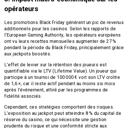
opérateurs
Les promotions Black Friday génèrent un pic de revenus
additionnels pour les casinos. Selon les rapports de
l’European Gaming Authority, les opérateurs européens
ont vu leurs recettes mensuelles augmenter de 27 %
pendant la période du Black Friday, principalement grâce
aux jackpots boostés.
L’effet de levier sur la rétention des joueurs est
quantifiable via le LTV (Lifetime Value). Un joueur qui
participe à un tournoi de 100 000 € voit son LTV croître
de 1,6 ×, car il reste actif pendant au moins six mois
après l’événement, attiré par les programmes de
fidélité associés.
Cependant, ces stratégies comportent des risques.
L’exposition au jackpot peut atteindre 8 % du capital de
réserve du casino, ce qui nécessite une gestion
prudente du risque et une conformité stricte aux