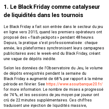
1. Le Black Friday comme catalyseur
de liquidités dans les tournois
Le Black Friday a fait son entrée dans le secteur du jeu
en ligne vers 2015, quand les premiers opérateurs ont
proposé des « flash‑jackpots » pendant 48 heures.
Depuis, la pratique s’est professionnalisée : chaque
année, les plateformes synchronisent leurs campagnes
publicitaires avec le week‑end du Black Friday, créant
une vague de dépôts inédite.
Selon les données de l’Observatoire du Jeu, le volume
de dépôts enregistrés pendant la semaine du
Black Friday a augmenté de 68 % par rapport à la même
période en février. See
https://www.assurbanque20.fr/
for more information. Le nombre de mises a progressé
de 74 %, et les sessions de jeu moyen par joueur ont
crû de 22 minutes supplémentaires. Ces chiffres
traduisent une injection de liquidités massive,