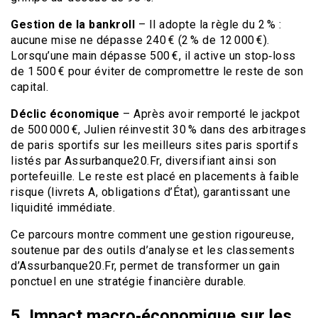
Gestion de la bankroll
– Il adopte la règle du 2 % :
aucune mise ne dépasse 240 € (2 % de 12 000 €).
Lorsqu’une main dépasse 500 €, il active un stop‑loss
de 1 500 € pour éviter de compromettre le reste de son
capital.
Déclic économique
– Après avoir remporté le jackpot
de 500 000 €, Julien réinvestit 30 % dans des arbitrages
de paris sportifs sur les meilleurs sites paris sportifs
listés par Assurbanque20.Fr, diversifiant ainsi son
portefeuille. Le reste est placé en placements à faible
risque (livrets A, obligations d’État), garantissant une
liquidité immédiate.
Ce parcours montre comment une gestion rigoureuse,
soutenue par des outils d’analyse et les classements
d’Assurbanque20.Fr, permet de transformer un gain
ponctuel en une stratégie financière durable.
5. Impact macro‑économique sur les