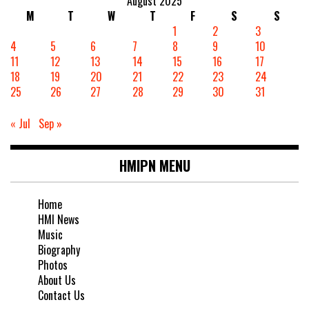
August 2025
M
T
W
T
F
S
S
1
2
3
4
5
6
7
8
9
10
11
12
13
14
15
16
17
18
19
20
21
22
23
24
25
26
27
28
29
30
31
« Jul
Sep »
HMIPN MENU
Home
HMI News
Music
Biography
Photos
About Us
Contact Us