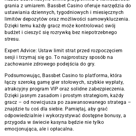
grania z umiarem. Bassbet Casino oferuje narzędzia do
ustawiania dziennych, tygodniowych i miesięcznych
limitów depozytów oraz możliwości samowykluczenia.
Dzięki temu każdy gracz może kontrolować swój
budżet i cieszyć się rozrywką bez niepotrzebnego
stresu.
Expert Advice: Ustaw limit strat przed rozpoczęciem
sesji i trzymaj się go. To najprostszy sposób na
zachowanie zdrowego podejścia do gry.
Podsumowując, Bassbet Casino to platforma, która
łączy szeroką gamę gier stołowych, szybkie wypłaty,
atrakcyjny program VIP oraz solidne zabezpieczenia.
Dzięki jasnym zasadom i prostym strategiom, każdy
gracz – od nowicjusza po zaawansowanego stratega –
znajdzie tu coś dla siebie. Pamiętaj, aby grać
odpowiedzialnie i wykorzystywać dostępne bonusy, a
przygoda w świecie kasyna będzie nie tylko
emocjonująca, ale i opłacalna.