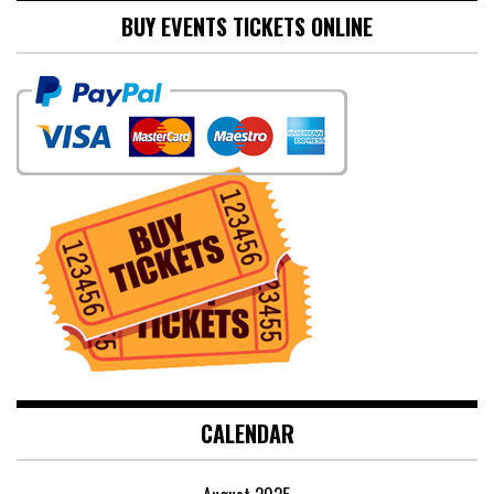
BUY EVENTS TICKETS ONLINE
CALENDAR