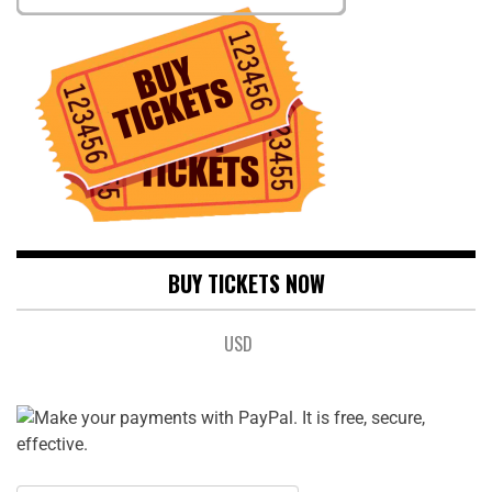
BUY TICKETS NOW
USD