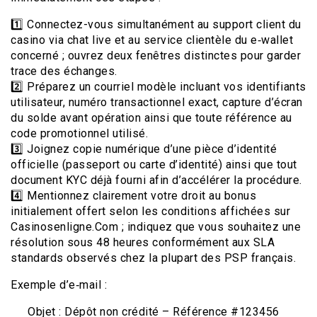
1️⃣ Connectez-vous simultanément au support client du
casino via chat live et au service clientèle du e‑wallet
concerné ; ouvrez deux fenêtres distinctes pour garder
trace des échanges.
2️⃣ Préparez un courriel modèle incluant vos identifiants
utilisateur, numéro transactionnel exact, capture d’écran
du solde avant opération ainsi que toute référence au
code promotionnel utilisé.
3️⃣ Joignez copie numérique d’une pièce d’identité
officielle (passeport ou carte d’identité) ainsi que tout
document KYC déjà fourni afin d’accélérer la procédure.
4️⃣ Mentionnez clairement votre droit au bonus
initialement offert selon les conditions affichées sur
Casinosenligne.Com ; indiquez que vous souhaitez une
résolution sous 48 heures conformément aux SLA
standards observés chez la plupart des PSP français.
Exemple d’e‑mail :
Objet : Dépôt non crédité – Référence #123456