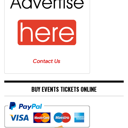
BUY EVENTS TICKETS ONLINE