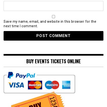
Save my name, email, and website in this browser for the
next time I comment.
BUY EVENTS TICKETS ONLINE