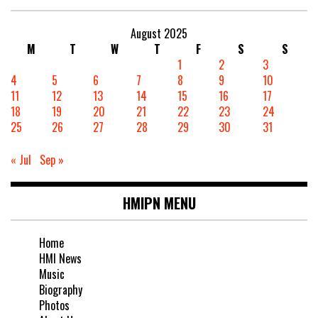
August 2025
M
T
W
T
F
S
S
1
2
3
4
5
6
7
8
9
10
11
12
13
14
15
16
17
18
19
20
21
22
23
24
25
26
27
28
29
30
31
« Jul
Sep »
HMIPN MENU
Home
HMI News
Music
Biography
Photos