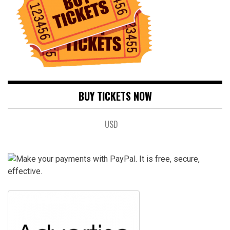
BUY TICKETS NOW
USD