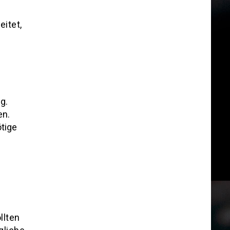
itet,
g.
en.
tige
llten