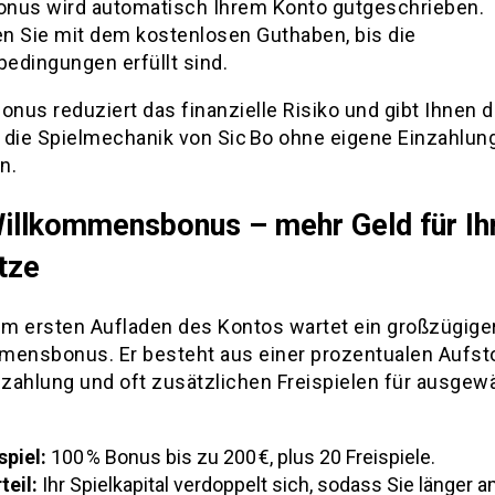
Bonus wird automatisch Ihrem Konto gutgeschrieben.
en Sie mit dem kostenlosen Guthaben, bis die
edingungen erfüllt sind.
onus reduziert das finanzielle Risiko und gibt Ihnen d
 die Spielmechanik von Sic Bo ohne eigene Einzahlun
n.
illkommensbonus – mehr Geld für Ih
tze
m ersten Aufladen des Kontos wartet ein großzügige
mensbonus. Er besteht aus einer prozentualen Aufs
nzahlung und oft zusätzlichen Freispielen für ausgew
spiel:
100 % Bonus bis zu 200 €, plus 20 Freispiele.
teil:
Ihr Spielkapital verdoppelt sich, sodass Sie länger 