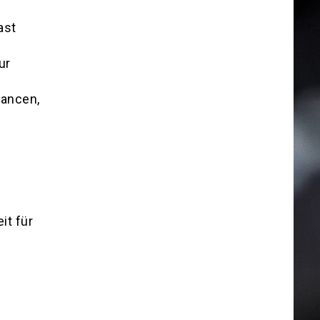
ast
ur
ancen,
it für