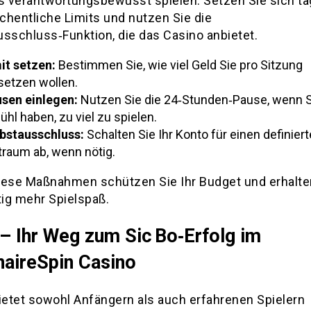
ts verantwortungsbewusst spielen. Setzen Sie sich tä
chentliche Limits und nutzen Sie die
usschluss‑Funktion, die das Casino anbietet.
it setzen:
Bestimmen Sie, wie viel Geld Sie pro Sitzung
setzen wollen.
sen einlegen:
Nutzen Sie die 24‑Stunden‑Pause, wenn S
ühl haben, zu viel zu spielen.
bstausschluss:
Schalten Sie Ihr Konto für einen definier
traum ab, wenn nötig.
iese Maßnahmen schützen Sie Ihr Budget und erhalte
tig mehr Spielspaß.
 – Ihr Weg zum Sic Bo‑Erfolg im
onaireSpin Casino
bietet sowohl Anfängern als auch erfahrenen Spielern