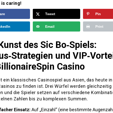
is caring!
are
Tweet
Pin
nkedIn
Email
Print
Kunst des Sic Bo‑Spiels:
s‑Strategien und VIP‑Vorte
illionaireSpin Casino
st ein klassisches Casinospiel aus Asien, das heute in
asinos zu finden ist. Drei Würfel werden gleichzeitig
n und die Spieler setzen auf verschiedene Kombinat
zelnen Zahlen bis zu komplexen Summen.
facher Einsatz:
Auf „Einzahl“ (eine bestimmte Augenzah