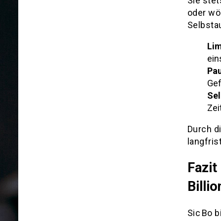
Sie ste
oder wö
Selbsta
Lim
ein
Pau
Gef
Sel
Zei
Durch d
langfris
Fazit
Billi
Sic Bo 