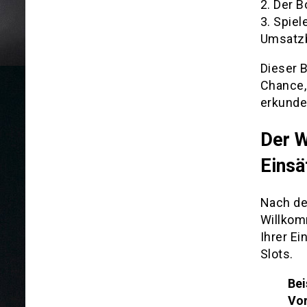
2. Der 
3. Spiel
Umsatzb
Dieser B
Chance,
erkunde
Der W
Einsä
Nach de
Willkom
Ihrer Ei
Slots.
Bei
Vor