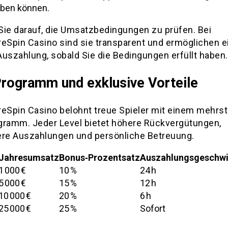
iben können.
Sie darauf, die Umsatzbedingungen zu prüfen. Bei
ireSpin Casino sind sie transparent und ermöglichen e
Auszahlung, sobald Sie die Bedingungen erfüllt haben.
rogramm und exklusive Vorteile
ireSpin Casino belohnt treue Spieler mit einem mehrs
gramm. Jeder Level bietet höhere Rückvergütungen,
ere Auszahlungen und persönliche Betreuung.
Jahresumsatz
Bonus‑Prozentsatz
Auszahlungsgeschwi
1 000 €
10 %
24 h
5 000 €
15 %
12 h
10 000 €
20 %
6 h
25 000 €
25 %
Sofort