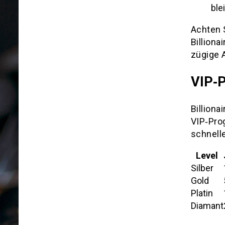
ble
Achten 
Billiona
zügige 
VIP‑P
Billiona
VIP‑Pro
schnell
Level
Silber
Gold
Platin
Diamant