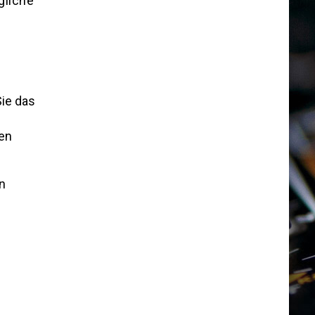
gliche
ie das
ten
n