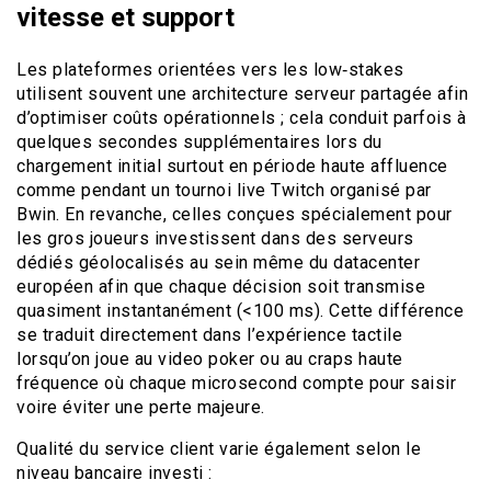
vitesse et support
Les plateformes orientées vers les low‑stakes
utilisent souvent une architecture serveur partagée afin
d’optimiser coûts opérationnels ; cela conduit parfois à
quelques secondes supplémentaires lors du
chargement initial surtout en période haute affluence
comme pendant un tournoi live Twitch organisé par
Bwin. En revanche, celles conçues spécialement pour
les gros joueurs investissent dans des serveurs
dédiés géolocalisés au sein même du datacenter
européen afin que chaque décision soit transmise
quasiment instantanément (<100 ms). Cette différence
se traduit directement dans l’expérience tactile
lorsqu’on joue au video poker ou au craps haute
fréquence où chaque microsecond compte pour saisir
voire éviter une perte majeure.​
Qualité du service client varie également selon le
niveau bancaire investi :