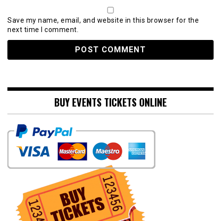
Save my name, email, and website in this browser for the
next time I comment.
BUY EVENTS TICKETS ONLINE