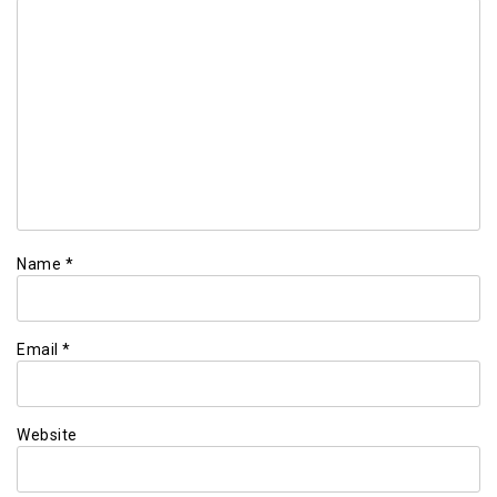
Name
*
Email
*
Website