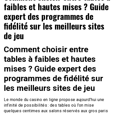
faibles et hautes mises ? Guide
expert des programmes de
fidélité sur les meilleurs sites
de jeu
Comment choisir entre
tables à faibles et hautes
mises ? Guide expert des
programmes de fidélité sur
les meilleurs sites de jeu
Le monde du casino en ligne propose aujourd’hui une
infinité de possibilités : des tables où l’on mise
quelques centimes aux salons réservés aux gros paris