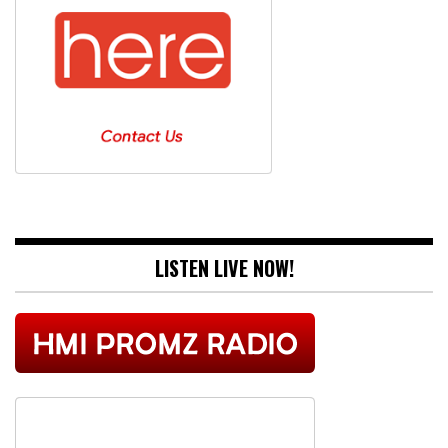
LISTEN LIVE NOW!