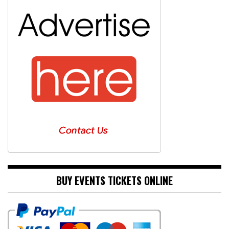
BUY EVENTS TICKETS ONLINE