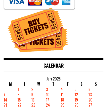
CALENDAR
July 2025
M
T
W
T
F
S
S
1
2
3
4
5
6
7
8
9
10
11
12
13
14
15
16
17
18
19
20
21
22
23
24
25
26
27