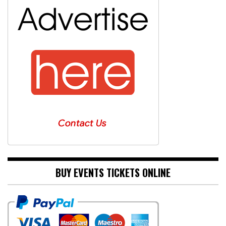
BUY EVENTS TICKETS ONLINE