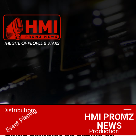
Guide complet du casino en