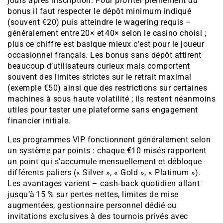
jours après inscription. Pour profiter pleinement du
bonus il faut respecter le dépôt minimum indiqué
(souvent €20) puis atteindre le wagering requis –
généralement entre 20× et 40× selon le casino choisi ;
plus ce chiffre est basique mieux c’est pour le joueur
occasionnel français. Les bonus sans dépôt attirent
beaucoup d’utilisateurs curieux mais comportent
souvent des limites strictes sur le retrait maximal
(exemple €50) ainsi que des restrictions sur certaines
machines à sous haute volatilité ; ils restent néanmoins
utiles pour tester une plateforme sans engagement
financier initiale.
Les programmes VIP fonctionnent généralement selon
un système par points : chaque €10 misés rapportent
un point qui s’accumule mensuellement et débloque
différents paliers (« Silver », « Gold », « Platinum »).
Les avantages varient – cash‑back quotidien allant
jusqu’à 15 % sur pertes nettes, limites de mise
augmentées, gestionnaire personnel dédié ou
invitations exclusives à des tournois privés avec