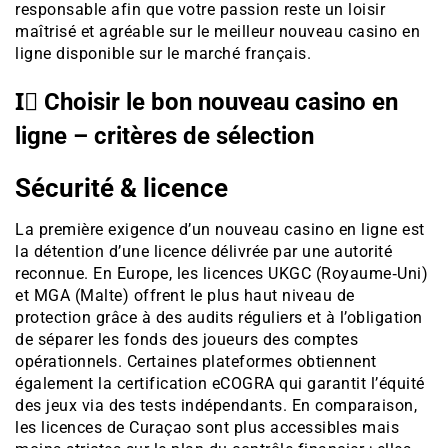
responsable afin que votre passion reste un loisir
maîtrisé et agréable sur le meilleur nouveau casino en
ligne disponible sur le marché français.
I️⃣ Choisir le bon nouveau casino en
ligne – critères de sélection
Sécurité & licence
La première exigence d’un nouveau casino en ligne est
la détention d’une licence délivrée par une autorité
reconnue. En Europe, les licences UKGC (Royaume‑Uni)
et MGA (Malte) offrent le plus haut niveau de
protection grâce à des audits réguliers et à l’obligation
de séparer les fonds des joueurs des comptes
opérationnels. Certaines plateformes obtiennent
également la certification eCOGRA qui garantit l’équité
des jeux via des tests indépendants. En comparaison,
les licences de Curaçao sont plus accessibles mais