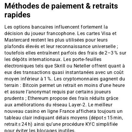
Méthodes de paiement & retraits
rapides
Les options bancaires influencent fortement la
décision du joueur francophone. Les cartes Visa et
Mastercard restent les plus utilisées pour leurs
plafonds élevés et leur reconnaissance universelle ;
toutefois elles entraînent parfois des frais de 2–3 % sur
les dépôts internationaux. Les porte‑feuilles
électroniques tels que Skrill ou Neteller offrent quant à
eux des transactions quasi instantanées avec un coût
moyen inférieur à 1 %. Les cryptomonnaies gagnent du
terrain : Bitcoin permet un retrait en moins d’une heure
et assure l’anonymat requis par certains joueurs
prudents ; Ethereum propose des frais réduits grâce
aux améliorations du réseau Layer‑2. Le meilleur
nouveau casino en ligne France affichera toujours un
tableau clair indiquant délais moyens (dépot ≤ 15 min,
retrait ≤ 24 h) ainsi qu’une procédure KYC simplifiée
pour éviter les blocages inutiles.