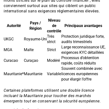
moins strictes sur le plan du contrôle financier ; elles
conviennent surtout aux sites qui ciblent un public
international sans exigences réglementaires élevées.
Niveau
Pays /
Autorité
de
Principaux avantages
Région
contrôle
Très
Protection juridique forte,
UKGC
Royaume‑Uni
strict
audits trimestriels
Large reconnaissance UE,
MGA
Malte
Strict
exigences KYC détaillées
Processus d’obtention
Curacao
Curaçao
Modéré
rapide, coûts réduits
Souvent combinée avec
Mauritanie*
Mauritanie
Variable
licences européennes
pour élargir l’offre
Certaines plateformes utilisent une double licence
incluant la Mauritanie pour toucher des marchés
émergents tout en conservant la sécurité européenne.