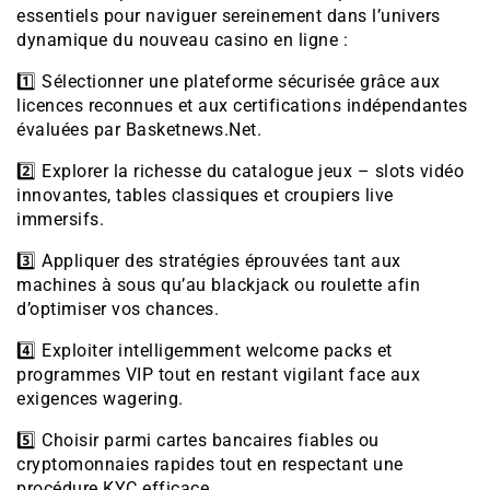
essentiels pour naviguer sereinement dans l’univers
dynamique du nouveau casino en ligne :
1️⃣ Sélectionner une plateforme sécurisée grâce aux
licences reconnues et aux certifications indépendantes
évaluées par Basketnews.Net.
2️⃣ Explorer la richesse du catalogue jeux – slots vidéo
innovantes, tables classiques et croupiers live
immersifs.
3️⃣ Appliquer des stratégies éprouvées tant aux
machines à sous qu’au blackjack ou roulette afin
d’optimiser vos chances.
4️⃣ Exploiter intelligemment welcome packs et
programmes VIP tout en restant vigilant face aux
exigences wagering.
5️⃣ Choisir parmi cartes bancaires fiables ou
cryptomonnaies rapides tout en respectant une
procédure KYC efficace.