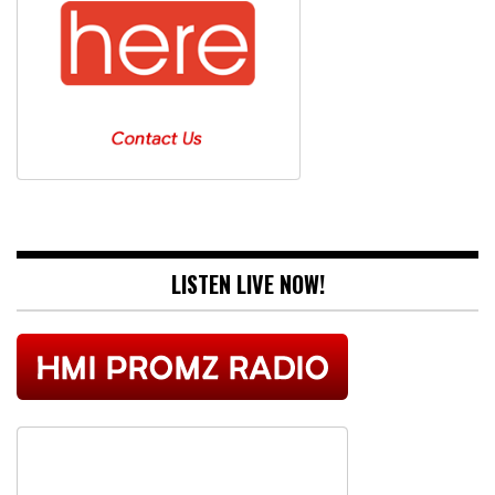
LISTEN LIVE NOW!