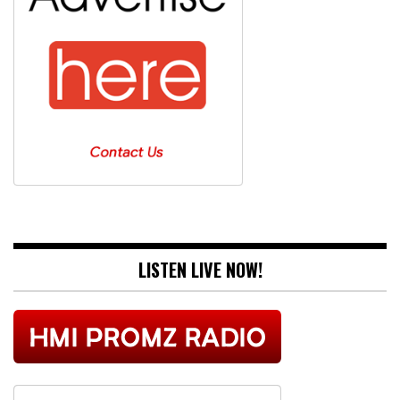
LISTEN LIVE NOW!