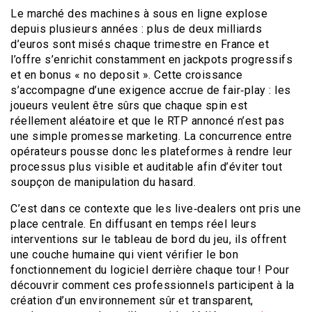
Le marché des machines à sous en ligne explose
depuis plusieurs années : plus de deux milliards
d’euros sont misés chaque trimestre en France et
l’offre s’enrichit constamment en jackpots progressifs
et en bonus « no deposit ». Cette croissance
s’accompagne d’une exigence accrue de fair‑play : les
joueurs veulent être sûrs que chaque spin est
réellement aléatoire et que le RTP annoncé n’est pas
une simple promesse marketing. La concurrence entre
opérateurs pousse donc les plateformes à rendre leur
processus plus visible et auditable afin d’éviter tout
soupçon de manipulation du hasard.
C’est dans ce contexte que les live‑dealers ont pris une
place centrale. En diffusant en temps réel leurs
interventions sur le tableau de bord du jeu, ils offrent
une couche humaine qui vient vérifier le bon
fonctionnement du logiciel derrière chaque tour ! Pour
découvrir comment ces professionnels participent à la
création d’un environnement sûr et transparent,