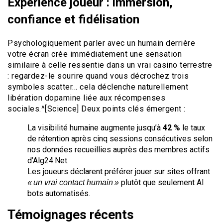
Expérience joueur : immersion,
confiance et fidélisation
Psychologiquement parler avec un humain derrière
votre écran crée immédiatement une sensation
similaire à celle ressentie dans un vrai casino terrestre
: regardez-le sourire quand vous décrochez trois
symboles scatter… cela déclenche naturellement
libération dopamine liée aux récompenses
sociales.^[Science] Deux points clés émergent :
La visibilité humaine augmente jusqu’à
42 %
le taux
de rétention après cinq sessions consécutives selon
nos données recueillies auprès des membres actifs
d’Alg24.Net.
Les joueurs déclarent préférer jouer sur sites offrant
plutôt que seulement AI
« un vrai contact humain »
bots automatisés.
Témoignages récents