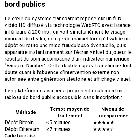
bord publics
Le cœur du système transparent repose sur un flux
vidéo HD diffusé via technologie WebRTC avec latence
inférieure à 200 ms : on voit simultanément le visage
souriant du dealer, son geste manuel lorsqu’il valide un
dépôt ou retire une mise frauduleuse éventuelle, puis
apparaître instantanément sur l’écran virtuel du joueur le
résultat du spin accompagné d’un indicateur numérique
“Random Number”. Cette double exposition élimine tout
doute quant à l’absence d’intervention externe non
autorisée entre génération aléatoire et affichage visuel.
Les plateformes avancées proposent également un
tableau de bord public accessible sans inscription :
Temps moyen de
Niveau de
Méthode
traitement
transparence
Dépôt Bitcoin
≤ 5 minutes
★★★★★
Dépôt Ethereum
≤ 7 minutes
★★★★☆
Carte bancaire