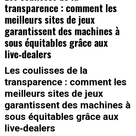
transparence : comment les
meilleurs sites de jeux
garantissent des machines à
sous équitables grâce aux
live‑dealers
Les coulisses de la
transparence : comment les
meilleurs sites de jeux
garantissent des machines à
sous équitables grâce aux
live‑dealers