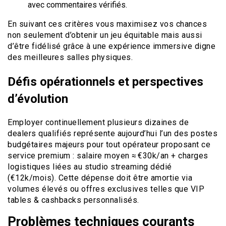
avec commentaires vérifiés.
En suivant ces critères vous maximisez vos chances
non seulement d’obtenir un jeu équitable mais aussi
d’être fidélisé grâce à une expérience immersive digne
des meilleures salles physiques.
Défis opérationnels et perspectives
d’évolution
Employer continuellement plusieurs dizaines de
dealers qualifiés représente aujourd’hui l’un des postes
budgétaires majeurs pour tout opérateur proposant ce
service premium : salaire moyen ≈ €30k/an + charges
logistiques liées au studio streaming dédié
(€12k/mois). Cette dépense doit être amortie via
volumes élevés ou offres exclusives telles que VIP
tables & cashbacks personnalisés.
Problèmes techniques courants