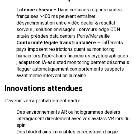
Latence réseau
– Dans certaines régions rurales
françaises >400 ms peuvent entraîner
désynchronisation entre vidéo dealer & résultat
serveur ; solution envisagée : serveurs edge CDN
situés prèsdes data centers Paris/Marseille.
Conformité légale transfrontalière
– Différents
pays imposent restrictions quant au monitoring
humain lors​d’opérations financières cryptographiques
; adaptation IA‐assisted monitoring permet désormais
flagger automatiquement comportements suspects
avant même intervention humaine.
Innovations attendues
L’avenir verra probablement naître :
Des environnements AR où hologrammes dealers
interagissent directement avec vos avatars VR lors du
spin.
Des blockchains immuables enregistrant chaque