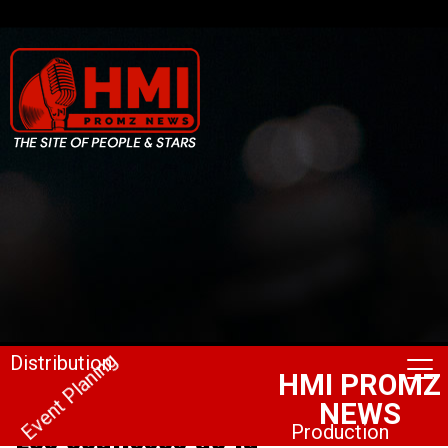
Les coulisses de la