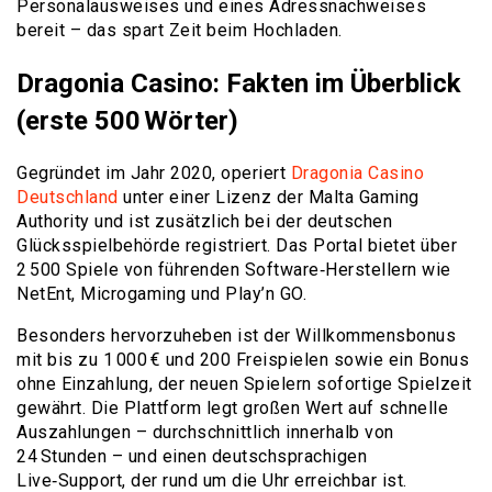
Personalausweises und eines Adressnachweises
bereit – das spart Zeit beim Hochladen.
Dragonia Casino: Fakten im Überblick
(erste 500 Wörter)
Gegründet im Jahr 2020, operiert
Dragonia Casino
Deutschland
unter einer Lizenz der Malta Gaming
Authority und ist zusätzlich bei der deutschen
Glücksspielbehörde registriert. Das Portal bietet über
2 500 Spiele von führenden Software‑Herstellern wie
NetEnt, Microgaming und Play’n GO.
Besonders hervorzuheben ist der Willkommensbonus
mit bis zu 1 000 € und 200 Freispielen sowie ein Bonus
ohne Einzahlung, der neuen Spielern sofortige Spielzeit
gewährt. Die Plattform legt großen Wert auf schnelle
Auszahlungen – durchschnittlich innerhalb von
24 Stunden – und einen deutschsprachigen
Live‑Support, der rund um die Uhr erreichbar ist.