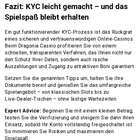
Fazit: KYC leicht gemacht – und das
Spielspaß bleibt erhalten
Ein gut funktionierender KYC‑Prozess ist das Rückgrat
eines sicheren und vertrauenswürdigen Online‑Casinos.
Beim Dragonia Casino profitieren Sie von einem
schnellen, transparenten Verfahren, das Ihnen nicht nur
den Schutz Ihrer Daten, sondern auch rasche
Auszahlungen und Zugang zu attraktiven Boni garantiert.
Setzen Sie die genannten Tipps um, halten Sie Ihre
Dokumente bereit und genießen Sie das umfangreiche
Spielangebot – von klassischen Slots bis zu
Live‑Dealer‑Tischen – ohne lästige Wartezeiten.
Expert Advice:
Beginnen Sie mit einem kleinen Betrag,
testen Sie die Verifizierung und steigern Sie dann Ihren
Einsatz, sobald Ihr Konto vollständig freigeschaltet ist.
So minimieren Sie Risiken und maximieren den
Spielspaß.