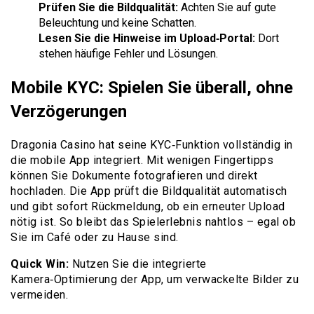
Prüfen Sie die Bildqualität:
Achten Sie auf gute
Beleuchtung und keine Schatten.
Lesen Sie die Hinweise im Upload‑Portal:
Dort
stehen häufige Fehler und Lösungen.
Mobile KYC: Spielen Sie überall, ohne
Verzögerungen
Dragonia Casino hat seine KYC‑Funktion vollständig in
die mobile App integriert. Mit wenigen Fingertipps
können Sie Dokumente fotografieren und direkt
hochladen. Die App prüft die Bildqualität automatisch
und gibt sofort Rückmeldung, ob ein erneuter Upload
nötig ist. So bleibt das Spielerlebnis nahtlos – egal ob
Sie im Café oder zu Hause sind.
Quick Win:
Nutzen Sie die integrierte
Kamera‑Optimierung der App, um verwackelte Bilder zu
vermeiden.