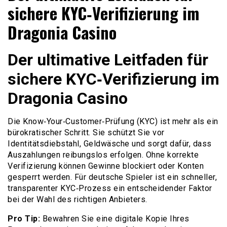
sichere KYC‑Verifizierung im
Dragonia Casino
Der ultimative Leitfaden für
sichere KYC‑Verifizierung im
Dragonia Casino
Die Know‑Your‑Customer‑Prüfung (KYC) ist mehr als ein
bürokratischer Schritt. Sie schützt Sie vor
Identitätsdiebstahl, Geldwäsche und sorgt dafür, dass
Auszahlungen reibungslos erfolgen. Ohne korrekte
Verifizierung können Gewinne blockiert oder Konten
gesperrt werden. Für deutsche Spieler ist ein schneller,
transparenter KYC‑Prozess ein entscheidender Faktor
bei der Wahl des richtigen Anbieters.
Pro Tip:
Bewahren Sie eine digitale Kopie Ihres