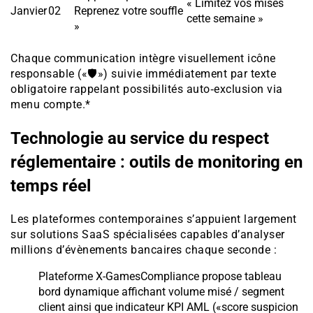
« Limitez vos mises
Janvier 02
Reprenez votre souffle
cette semaine »
»
Chaque communication intègre visuellement icône
responsable («🛡️») suivie immédiatement par texte
obligatoire rappelant possibilités auto‑exclusion via
menu compte.*
Technologie au service du respect
réglementaire : outils de monitoring en
temps réel
Les plateformes contemporaines s’appuient largement
sur solutions SaaS spécialisées capables d’analyser
millions d’évènements bancaires chaque seconde :
Plateforme X-GamesCompliance propose tableau
bord dynamique affichant volume misé / segment
client ainsi que indicateur KPI AML («​score suspicion​