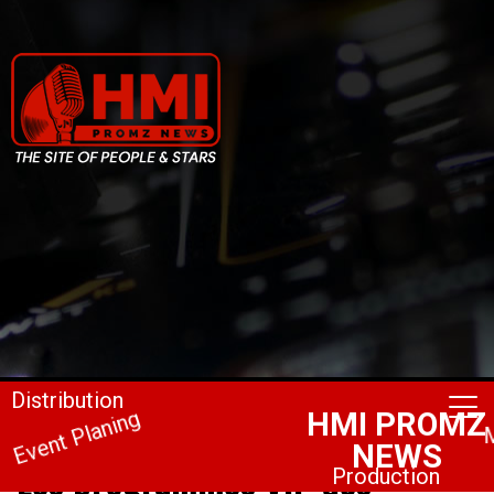
Les programmes VIP des