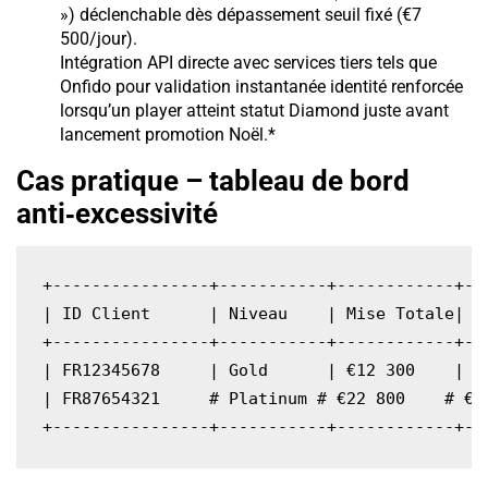
») déclenchable dès dépassement seuil fixé (€7
500/jour).
Intégration API directe avec services tiers tels que
Onfido pour validation instantanée identité renforcée
lorsqu’un player atteint statut Diamond juste avant
lancement promotion Noël.*
Cas pratique – tableau de bord
anti‑excessivité
+----------------+-----------+------------+---
| ID Client      | Niveau    | Mise Totale| Bo
+----------------+-----------+------------+---
| FR12345678     | Gold      | €12 300    | €3
| FR87654321     # Platinum # €22 800    # €72