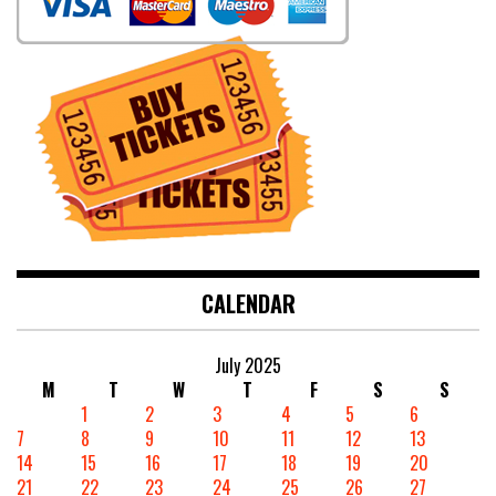
CALENDAR
July 2025
M
T
W
T
F
S
S
1
2
3
4
5
6
7
8
9
10
11
12
13
14
15
16
17
18
19
20
21
22
23
24
25
26
27