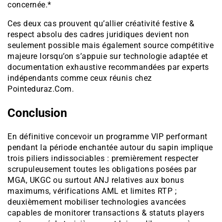
concernée.*
Ces deux cas prouvent qu’allier créativité festive &
respect absolu des cadres juridiques devient non
seulement possible mais également source compétitive
majeure lorsqu’on s’appuie sur technologie adaptée et
documentation exhaustive recommandées par experts
indépendants comme ceux réunis chez
Pointeduraz.Com.
Conclusion
En définitive concevoir un programme VIP performant
pendant la période enchantée autour du sapin implique
trois piliers indissociables : premièrement respecter
scrupuleusement toutes les obligations posées par
MGA, UKGC ou surtout ANJ relatives aux bonus
maximums, vérifications AML et limites RTP ;
deuxièmement mobiliser technologies avancées
capables de monitorer transactions & statuts players