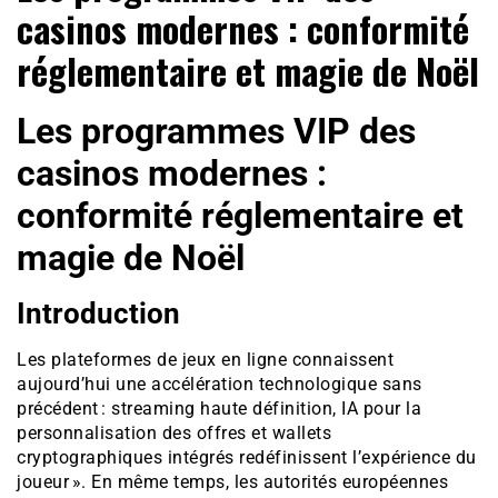
casinos modernes : conformité
réglementaire et magie de Noël
Les programmes VIP des
casinos modernes :
conformité réglementaire et
magie de Noël
Introduction
Les plateformes de jeux en ligne connaissent
aujourd’hui une accélération technologique sans
précédent : streaming haute définition, IA pour la
personnalisation des offres et wallets
cryptographiques intégrés redéfinissent l’expérience du
joueur ». En même temps, les autorités européennes