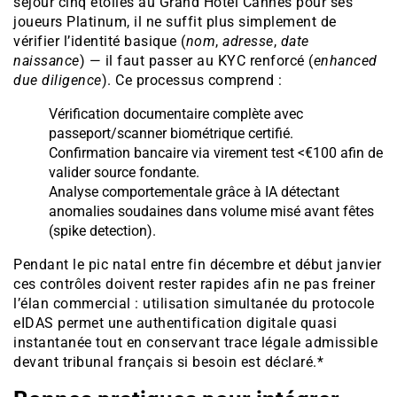
séjour cinq étoiles au Grand Hôtel Cannes pour ses
joueurs Platinum, il ne suffit plus simplement de
vérifier l’identité basique (
nom
,
adresse
,
date
naissance
) — il faut passer au KYC renforcé (
enhanced
due diligence
). Ce processus comprend :
Vérification documentaire complète avec
passeport/scanner biométrique certifié.
Confirmation bancaire via virement test <€100 afin de
valider source fondante.
Analyse comportementale grâce à IA détectant
anomalies soudaines dans volume misé avant fêtes
(spike detection).
Pendant le pic natal entre fin décembre et début janvier
ces contrôles doivent rester rapides afin ne pas freiner
l’élan commercial : utilisation simultanée du protocole
eIDAS permet une authentification digitale quasi
instantanée tout en conservant trace légale admissible
devant tribunal français si besoin est déclaré.*