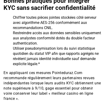
Bonnes pratiques pour intégrer
KYC sans sacrifier confidentialité
Chiffrer toutes pièces jointes stockées côté serveur
avec algorithme AES‑256 conformément aux
recommandations CNIL.
Restreindre accès aux données sensibles uniquement
aux analystes conformité dotés du double facteur
authentication.
Utiliser pseudonymisation lors du suivi statistique
quotidien du statut VIP afin que rapports agrégés ne
révèlent jamais identité individuelle sauf demande
explicite légale.*
En appliquant ces mesures Pointeduraz.Com
recommande régulièrement leurs partenaires revues
indépendantes lorsque leurs audits KYC obtiennent une
note supérieure à 9/10, gage essentiel pour obtenir
voire conserver leur label « meilleur casino en ligne
france ».