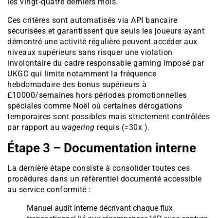
les vingt‑quatre derniers mois.
Ces critères sont automatisés via API bancaire
sécurisées et garantissent que seuls les joueurs ayant
démontré une activité régulière peuvent accéder aux
niveaux supérieurs sans risquer une violation
involontaire du cadre responsable gaming imposé par
UKGC qui limite notamment la fréquence
hebdomadaire des bonus supérieurs à
£10000/semaines hors périodes promotionnelles
spéciales comme Noël où certaines dérogations
temporaires sont possibles mais strictement contrôlées
par rapport au
wagering
requis (=30x ).
Étape 3 – Documentation interne
La dernière étape consiste à consolider toutes ces
procédures dans un référentiel documenté accessible
au service conformité :
Manuel audit interne décrivant chaque flux