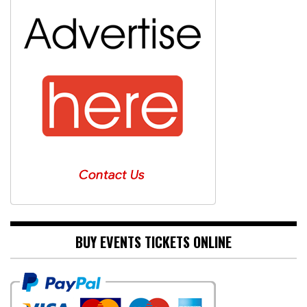
BUY EVENTS TICKETS ONLINE