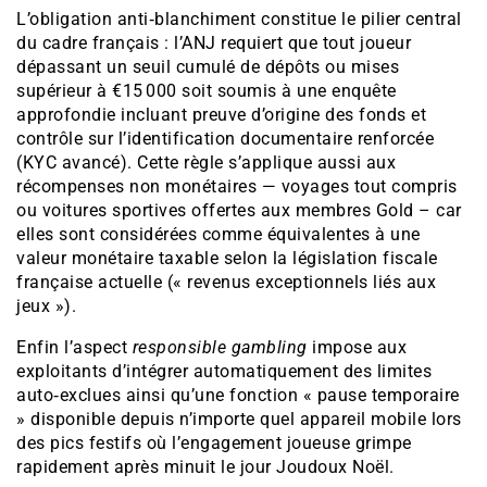
L’obligation anti‑blanchiment constitue le pilier central
du cadre français : l’ANJ requiert que tout joueur
dépassant un seuil cumulé de dépôts ou mises
supérieur à €15 000 soit soumis à une enquête
approfondie incluant preuve d’origine des fonds et
contrôle sur l’identification documentaire renforcée
(KYC avancé). Cette règle s’applique aussi aux
récompenses non monétaires — voyages tout compris
ou voitures sportives offertes aux membres Gold – car
elles sont considérées comme équivalentes à une
valeur monétaire taxable selon la législation fiscale
française actuelle (« revenus exceptionnels liés aux
jeux »).
Enfin l’aspect
responsible gambling
impose aux
exploitants d’intégrer automatiquement des limites
auto‑exclues ainsi qu’une fonction « pause temporaire
» disponible depuis n’importe quel appareil mobile lors
des pics festifs où l’engagement joueuse grimpe
rapidement après minuit le jour Joudoux Noël.