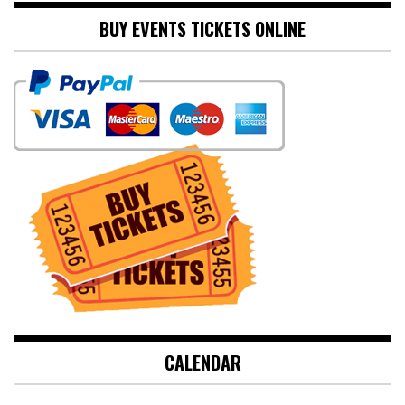
BUY EVENTS TICKETS ONLINE
CALENDAR