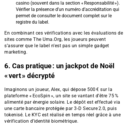
casino (souvent dans la section « Responsabilité »).
Vérifier la présence d’un numéro d’accréditation qui
permet de consulter le document complet sur le
registre du label.
En combinant ces vérifications avec les évaluations de
sites comme The Uma.Org, les joueurs peuvent
s’assurer que le label n’est pas un simple gadget
marketing.
6. Cas pratique : un jackpot de Noël
« vert » décrypté
Imaginons un joueur, Alex, qui dépose 500 € sur la
plateforme « EcoSpin », un site se vantant d’être 75 %
alimenté par énergie solaire. Le dépôt est effectué via
une carte bancaire protégée par 3‑D Secure 2.0, puis
tokenisé. Le KYC est réalisé en temps réel grâce à une
vérification d’identité biométrique.