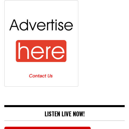
LISTEN LIVE NOW!