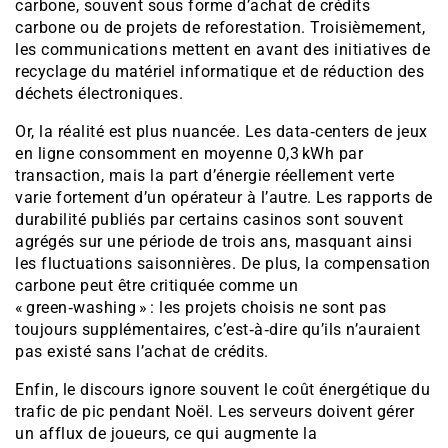
carbone, souvent sous forme d’achat de crédits
carbone ou de projets de reforestation. Troisièmement,
les communications mettent en avant des initiatives de
recyclage du matériel informatique et de réduction des
déchets électroniques.
Or, la réalité est plus nuancée. Les data‑centers de jeux
en ligne consomment en moyenne 0,3 kWh par
transaction, mais la part d’énergie réellement verte
varie fortement d’un opérateur à l’autre. Les rapports de
durabilité publiés par certains casinos sont souvent
agrégés sur une période de trois ans, masquant ainsi
les fluctuations saisonnières. De plus, la compensation
carbone peut être critiquée comme un
« green‑washing » : les projets choisis ne sont pas
toujours supplémentaires, c’est‑à‑dire qu’ils n’auraient
pas existé sans l’achat de crédits.
Enfin, le discours ignore souvent le coût énergétique du
trafic de pic pendant Noël. Les serveurs doivent gérer
un afflux de joueurs, ce qui augmente la