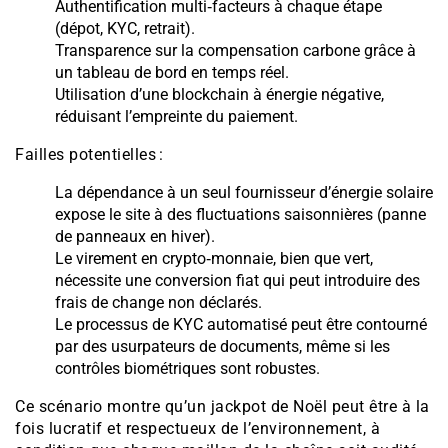
Authentification multi‑facteurs à chaque étape
(dépot, KYC, retrait).
Transparence sur la compensation carbone grâce à
un tableau de bord en temps réel.
Utilisation d’une blockchain à énergie négative,
réduisant l’empreinte du paiement.
Failles potentielles :
La dépendance à un seul fournisseur d’énergie solaire
expose le site à des fluctuations saisonnières (panne
de panneaux en hiver).
Le virement en crypto‑monnaie, bien que vert,
nécessite une conversion fiat qui peut introduire des
frais de change non déclarés.
Le processus de KYC automatisé peut être contourné
par des usurpateurs de documents, même si les
contrôles biométriques sont robustes.
Ce scénario montre qu’un jackpot de Noël peut être à la
fois lucratif et respectueux de l’environnement, à