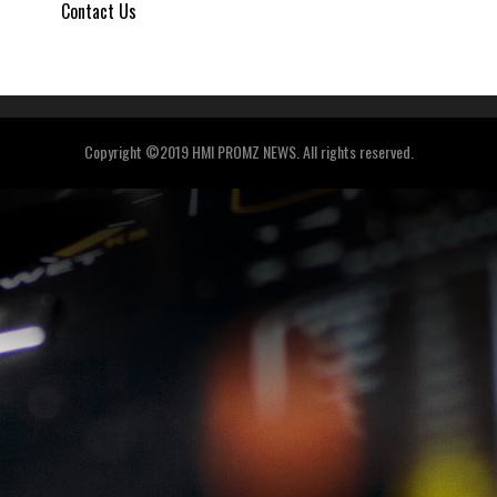
Contact Us
Copyright ©2019 HMI PROMZ NEWS. All rights reserved.