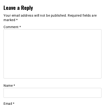
Leave a Reply
Your email address will not be published.
Required fields are
marked
*
Comment
*
Name
*
Email
*