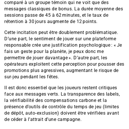
comparé à un groupe témoin qui ne voit que des
messages classiques de bonus. La durée moyenne des
sessions passe de 45 à 62 minutes, et le taux de
rétention à 30 jours augmente de 12 points.
Cette incitation peut être doublement problématique.
D’une part, le sentiment de jouer sur une plateforme
responsable crée une justification psychologique : « Je
fais un geste pour la planète, je peux donc me
permettre de jouer davantage ». D’autre part, les
opérateurs exploitent cette perception pour pousser des
promotions plus agressives, augmentant le risque de
sur‑jeu pendant les fêtes.
Il est donc essentiel que les joueurs restent critiques
face aux messages verts. La transparence des labels,
la vérifiabilité des compensations carbone et la
présence d’outils de contrôle du temps de jeu (limites
de dépôt, auto‑exclusion) doivent être vérifiées avant
de céder à l’attrait d’une campagne.