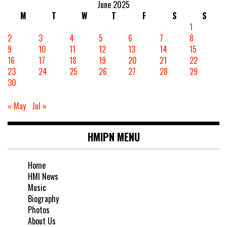
June 2025
M
T
W
T
F
S
S
1
2
3
4
5
6
7
8
9
10
11
12
13
14
15
16
17
18
19
20
21
22
23
24
25
26
27
28
29
30
« May
Jul »
HMIPN MENU
Home
HMI News
Music
Biography
Photos
About Us