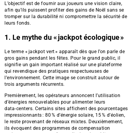
L’objectif est de fournir aux joueurs une vision claire,
afin qu’ils puissent profiter des gains de Noël sans se
tromper sur la durabilité ni compromettre la sécurité de
leurs fonds.
1. Le mythe du « jackpot écologique »
Le terme « jackpot vert » apparaît dès que l’on parle de
gros gains pendant les fêtes. Pour le grand public, il
signifie un gain important réalisé sur une plateforme
qui revendique des pratiques respectueuses de
l’environnement. Cette image se construit autour de
trois arguments récurrents.
Premièrement, les opérateurs annoncent l’utilisation
d’énergies renouvelables pour alimenter leurs
data‑centers. Certains sites affichent des pourcentages
impressionnants : 80 % d’énergie solaire, 15 % d’éolien,
le reste provenant de réseaux mixtes. Deuxièmement,
ils évoquent des programmes de compensation