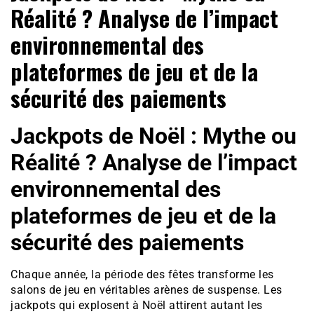
Réalité ? Analyse de l’impact
environnemental des
plateformes de jeu et de la
sécurité des paiements
Jackpots de Noël : Mythe ou
Réalité ? Analyse de l’impact
environnemental des
plateformes de jeu et de la
sécurité des paiements
Chaque année, la période des fêtes transforme les
salons de jeu en véritables arènes de suspense. Les
jackpots qui explosent à Noël attirent autant les