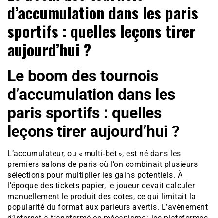
d’accumulation dans les paris
sportifs : quelles leçons tirer
aujourd’hui ?
Le boom des tournois
d’accumulation dans les
paris sportifs : quelles
leçons tirer aujourd’hui ?
L’accumulateur, ou « multi‑bet », est né dans les
premiers salons de paris où l’on combinait plusieurs
sélections pour multiplier les gains potentiels. À
l’époque des tickets papier, le joueur devait calculer
manuellement le produit des cotes, ce qui limitait la
popularité du format aux parieurs avertis. L’avènement
d’Internet a transformé ce mécanisme : les plateformes