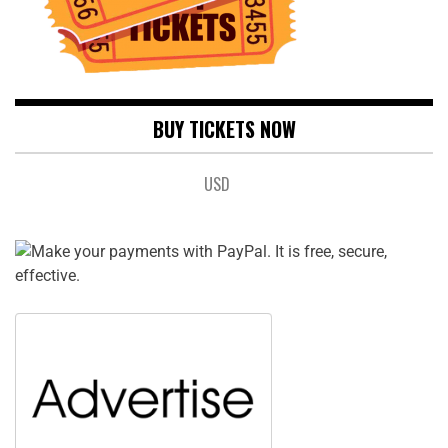
BUY TICKETS NOW
USD