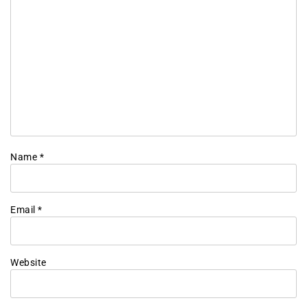
Name
*
Email
*
Website