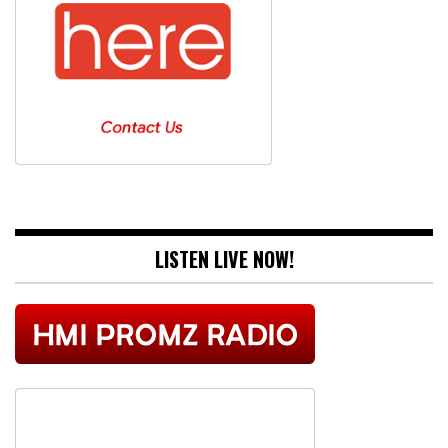
LISTEN LIVE NOW!