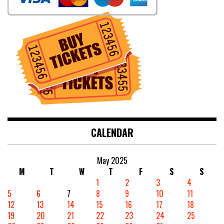
CALENDAR
May 2025
M
T
W
T
F
S
S
1
2
3
4
5
6
7
8
9
10
11
12
13
14
15
16
17
18
19
20
21
22
23
24
25