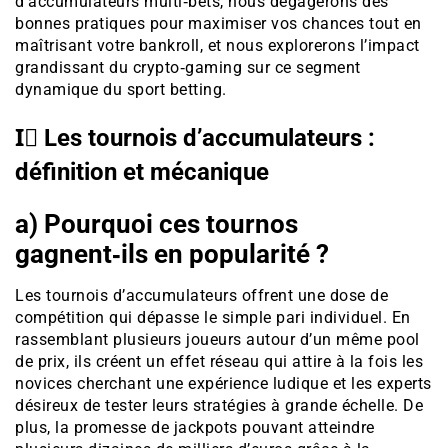
d’accumulateurs multi‑bets, nous dégagerons des
bonnes pratiques pour maximiser vos chances tout en
maîtrisant votre bankroll, et nous explorerons l’impact
grandissant du crypto‑gaming sur ce segment
dynamique du sport betting.
I️⃣ Les tournois d’accumulateurs :
définition et mécanique
a) Pourquoi ces tournos
gagnent‑ils en popularité ?
Les tournois d’accumulateurs offrent une dose de
compétition qui dépasse le simple pari individuel. En
rassemblant plusieurs joueurs autour d’un même pool
de prix, ils créent un effet réseau qui attire à la fois les
novices cherchant une expérience ludique et les experts
désireux de tester leurs stratégies à grande échelle. De
plus, la promesse de jackpots pouvant atteindre