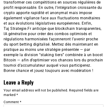
transformer ces compétitions en sources régulières de
profit responsable. En outre, l’intégration croissante du
crypto apporte rapidité et anonymat mais impose
également vigilance face aux fluctuations monétaires
et aux évolutions législatives européennes. Enfin,
Taj Strategie.Fr anticipe que blockchain transparentes,
IA générative pour créer des combos optimisés et
régulations harmonisées façonneront l’avenir proche
du sport betting digitalisé. Mettez dès maintenant en
pratique au moins une stratégie présentée — par
exemple la division “staking tiers” combinée à un boost
Bitcoin — afin d’optimiser vos chances lors du prochain
tournoi d’accumulateur auquel vous participerez.
Bonne chance et jouez toujours avec modération !
Leave a Reply
Your email address will not be published.
Required fields are
marked
*
Comment
*