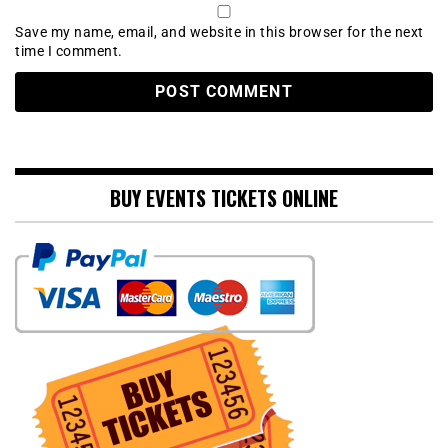
Save my name, email, and website in this browser for the next
time I comment.
BUY EVENTS TICKETS ONLINE