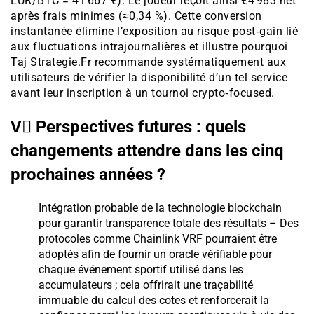
EUR/BTC = 41 667 €). Le joueur reçoit ainsi €4 983 net
après frais minimes (≈0,34 %). Cette conversion
instantanée élimine l’exposition au risque post‑gain lié
aux fluctuations intrajournalières et illustre pourquoi
Taj Strategie.Fr recommande systématiquement aux
utilisateurs de vérifier la disponibilité d’un tel service
avant leur inscription à un tournoi crypto‑focused.
V️⃣ Perspectives futures : quels
changements attendre dans les cinq
prochaines années ?
Intégration probable de la technologie blockchain
pour garantir transparence totale des résultats – Des
protocoles comme Chainlink VRF pourraient être
adoptés afin de fournir un oracle vérifiable pour
chaque événement sportif utilisé dans les
accumulateurs ; cela offrirait une traçabilité
immuable du calcul des cotes et renforcerait la