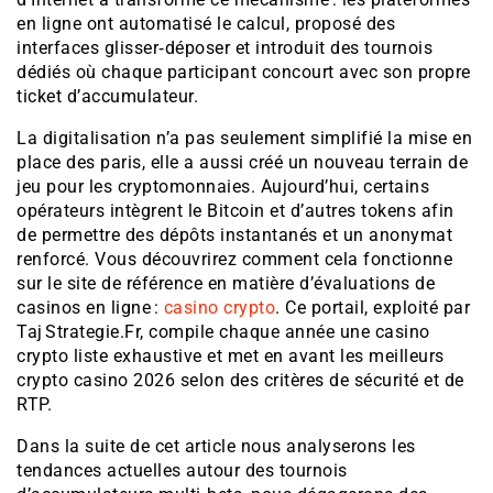
en ligne ont automatisé le calcul, proposé des
interfaces glisser‑déposer et introduit des tournois
dédiés où chaque participant concourt avec son propre
ticket d’accumulateur.
La digitalisation n’a pas seulement simplifié la mise en
place des paris, elle a aussi créé un nouveau terrain de
jeu pour les cryptomonnaies. Aujourd’hui, certains
opérateurs intègrent le Bitcoin et d’autres tokens afin
de permettre des dépôts instantanés et un anonymat
renforcé. Vous découvrirez comment cela fonctionne
sur le site de référence en matière d’évaluations de
casinos en ligne :
casino crypto
. Ce portail, exploité par
Taj Strategie.Fr, compile chaque année une casino
crypto liste exhaustive et met en avant les meilleurs
crypto casino 2026 selon des critères de sécurité et de
RTP.
Dans la suite de cet article nous analyserons les
tendances actuelles autour des tournois