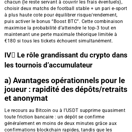
chacun (le reste servant à couvrir les frais éventuels),
choisir deux matchs de football stable + un pari e‑sport
à plus haute cote pour équilibrer risque/rendement,
puis activer le bonus “Boost BTC”. Cette combinaison
maximise la probabilité d’atteindre le top‑3 tout en
maintenant une perte maximale théorique limitée à
€180 si tous les tickets échouent simultanément.
IV️⃣ Le rôle grandissant du crypto dans
les tournois d’accumulateur
a) Avantages opérationnels pour le
joueur : rapidité des dépôts/retraits
et anonymat
Le recours au Bitcoin ou à l’USDT supprime quasiment
toute friction bancaire : un dépôt se confirme
généralement en moins de deux minutes grâce aux
confirmations blockchain rapides, tandis que les