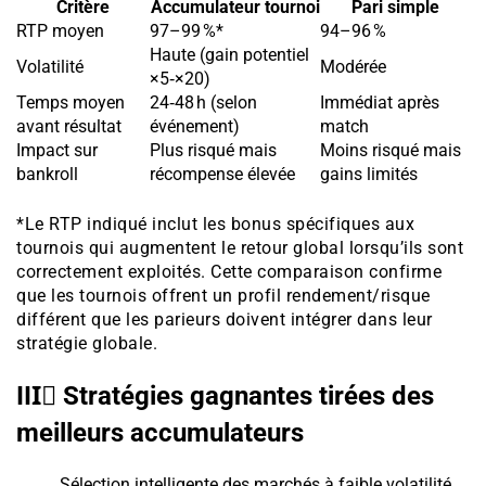
Critère
Accumulateur tournoi
Pari simple
RTP moyen
97–99 %*
94–96 %
Haute (gain potentiel
Volatilité
Modérée
×5‑×20)
Temps moyen
24‑48 h (selon
Immédiat après
avant résultat
événement)
match
Impact sur
Plus risqué mais
Moins risqué mais
bankroll
récompense élevée
gains limités
*Le RTP indiqué inclut les bonus spécifiques aux
tournois qui augmentent le retour global lorsqu’ils sont
correctement exploités. Cette comparaison confirme
que les tournois offrent un profil rendement/risque
différent que les parieurs doivent intégrer dans leur
stratégie globale.
III️⃣ Stratégies gagnantes tirées des
meilleurs accumulateurs
Sélection intelligente des marchés à faible volatilité