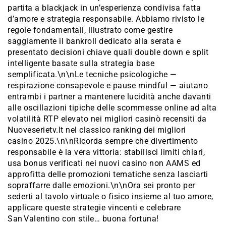
partita a blackjack in un’esperienza condivisa fatta
d’amore e strategia responsabile. Abbiamo rivisto le
regole fondamentali, illustrato come gestire
saggiamente il bankroll dedicato alla serata e
presentato decisioni chiave quali double down e split
intelligente basate sulla strategia base
semplificata.\n\nLe tecniche psicologiche —
respirazione consapevole e pause mindful — aiutano
entrambi i partner a mantenere lucidità anche davanti
alle oscillazioni tipiche delle scommesse online ad alta
volatilità RTP elevato nei migliori casinò recensiti da
Nuoveserietv.It nel classico ranking dei migliori
casino 2025.\n\nRicorda sempre che divertimento
responsabile è la vera vittoria: stabilisci limiti chiari,
usa bonus verificati nei nuovi casino non AAMS ed
approfitta delle promozioni tematiche senza lasciarti
sopraffarre dalle emozioni.\n\nOra sei pronto per
sederti al tavolo virtuale o fisico insieme al tuo amore,
applicare queste strategie vincenti e celebrare
San Valentino con stile… buona fortuna!