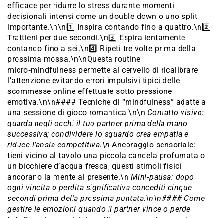
efficace per ridurre lo stress durante momenti
decisionali intensi come un double down o uno split
importante.\n\n1️⃣ Inspira contando fino a quattro.\n2️⃣
Trattieni per due secondi.\n3️⃣ Espira lentamente
contando fino a sei.\n4️⃣ Ripeti tre volte prima della
prossima mossa.\n\nQuesta routine
micro‑mindfulness permette al cervello di ricalibrare
l’attenzione evitando errori impulsivi tipici delle
scommesse online effettuate sotto pressione
emotiva.\n\n#### Tecniche di “mindfulness” adatte a
una sessione di gioco romantica \n\n
Contatto visivo:
guarda negli occhi il tuo partner prima della mano
successiva; condividere lo sguardo crea empatia e
riduce l’ansia competitiva.\n
Ancoraggio sensoriale:
tieni vicino al tavolo una piccola candela profumata o
un bicchiere d’acqua fresca; questi stimoli fisici
ancorano la mente al presente.\n
Mini‑pausa: dopo
ogni vincita o perdita significativa concediti cinque
secondi prima della prossima puntata.\n\n#### Come
gestire le emozioni quando il partner vince o perde