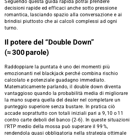
Seguendo questa guida rapida potrai prendere
decisioni rapide ed efficaci anche sotto pressione
romantica, lasciando spazio alla conversazione e ai
brindisi piuttosto che ai calcoli complessi ad ogni
turno.
Il potere del “Double Down”
(≈ 300 parole)
Raddoppiare la puntata è uno dei momenti più
emozionanti nel blackjack perché combina rischio
calcolato e potenziale guadagno immediato.
Matematicamente parlando, il double down diventa
vantaggioso quando la probabilità media di migliorare
la mano supera quella del dealer nel completare un
punteggio superiore senza bustare. In pratica ciò
accade soprattutto con totali iniziali pari a 9, 10 o 11
contro carte deboli del banco (2‑6). In queste situazioni
l’RTP medio della mossa può superare il 99 %,
rendendola quasi obbligatoria nella strategia ottimale