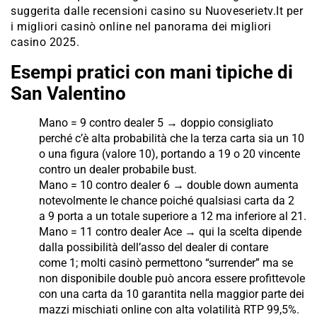
suggerita dalle recensioni casino su Nuoveserietv.It per
i migliori casinò online nel panorama dei migliori
casino 2025.
Esempi pratici con mani tipiche di
San Valentino
Mano = 9 contro dealer 5 → doppio consigliato
perché c’è alta probabilità che la terza carta sia un 10
o una figura (valore 10), portando a 19 o 20 vincente
contro un dealer probabile bust.
Mano = 10 contro dealer 6 → double down aumenta
notevolmente le chance poiché qualsiasi carta da 2
a 9 porta a un totale superiore a 12 ma inferiore al 21.
Mano = 11 contro dealer Ace → qui la scelta dipende
dalla possibilità dell’asso del dealer di contare
come 1; molti casinò permettono “surrender” ma se
non disponibile double può ancora essere profittevole
con una carta da 10 garantita nella maggior parte dei
mazzi mischiati online con alta volatilità RTP 99,5%.