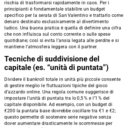
rischia di trasformarsi rapidamente in caos. Per i
principianti è fondamentale stabilire un budget
specifico per la serata di San Valentino e trattarlo come
denaro destinato esclusivamente al divertimento
ludico. Una buona pratica è quella di definire una cifra
che non influisca sul conto corrente o sulle spese
quotidiane; così si evita l’ansia legata alle perdite e si
mantiene l’atmosfera leggera con il partner.
Tecniche di suddivisione del
capitale (es. “unità di puntata”)
Dividere il bankroll totale in unità più piccole consente
di gestire meglio le fluttuazioni tipiche del gioco
d’azzardo online. Una regola comune suggerisce di
impostare l’unità di puntata tra lo 0,5 % e l’1 % del
capitale disponibile. Ad esempio, con un budget di
€200 la puntata base dovrebbe oscillare tra €1 e €2;
questo permette di sostenere serie negative senza
dover aumentare drasticamente le scommesse per