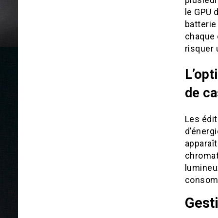
le GPU d
batterie
chaque 
risquer
L’opt
de ca
Les édi
d’énerg
apparaît
chromati
lumineux
consomm
Gest