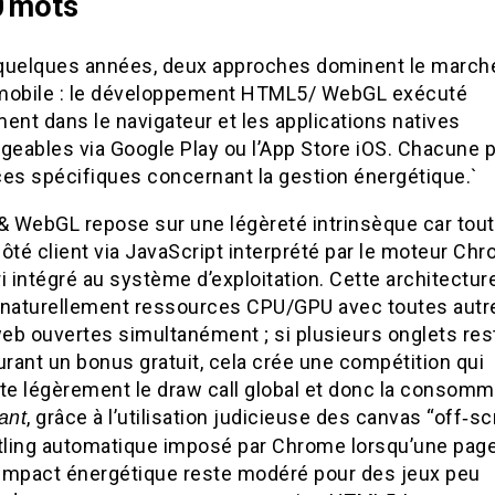
0 mots
quelques années, deux approches dominent le march
mobile : le développement HTML5/ WebGL exécuté
ent dans le navigateur et les applications natives
rgeables via Google Play ou l’App Store iOS. Chacune
ces spécifiques concernant la gestion énergétique.`
 WebGL repose sur une légèreté intrinsèque car tout
ôté client via JavaScript interprété par le moteur Ch
i intégré au système d’exploitation. Cette architectur
 naturellement ressources CPU/GPU avec toutes autr
eb ouvertes simultanément ; si plusieurs onglets res
urant un bonus gratuit, cela crée une compétition qui
e légèrement le draw call global et donc la consomm
, grâce à l’utilisation judicieuse des canvas “off‑sc
ant
ttling automatique imposé par Chrome lorsqu’une page
l’impact énergétique reste modéré pour des jeux peu