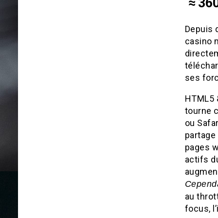
≈ 36
Depuis 
casino 
directem
télécha
ses for
HTML5 &
tourne c
ou Safar
partage
pages w
actifs d
augment
Cepend
au thro
focus, 