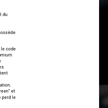
é du
 possède
 le code
romium
e
es
tent
ation.
reen” et
 perd le