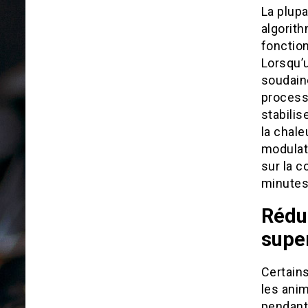
La plup
algorit
fonction
Lorsqu’
soudain
processe
stabilis
la chale
modulat
sur la 
minutes
Rédu
supe
Certains
les anim
pendant 