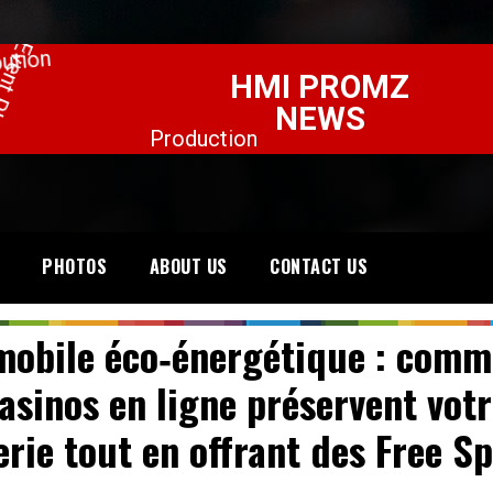
PHOTOS
ABOUT US
CONTACT US
mobile éco‑énergétique : comm
casinos en ligne préservent vot
erie tout en offrant des Free Sp