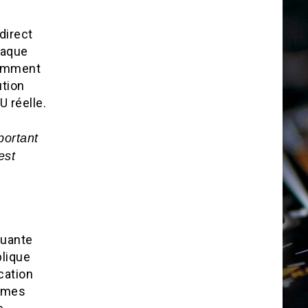
direct
haque
tamment
ution
 réelle.
portant
est
tuante
plique
cation
rames