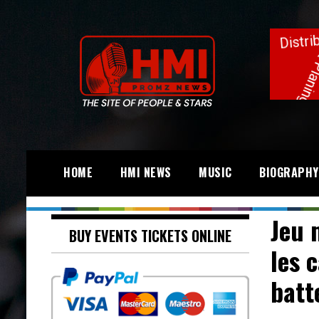
HOME
HMI NEWS
MUSIC
BIOGRAPHY
Jeu 
BUY EVENTS TICKETS ONLINE
les 
batt