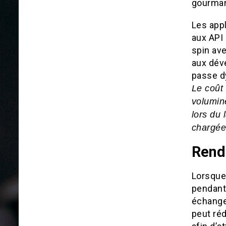
gourma
Les appl
aux API
spin av
aux dév
passe d
Le coût 
volumin
lors du 
chargée
Rendu
Lorsque 
pendant
échanges
peut ré