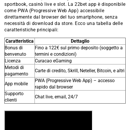
sportbook, casinò live e slot. La 22bet app è disponibile
come PWA (Progressive Web App) accessibile
direttamente dal browser del tuo smartphone, senza
necessità di download da store. Ecco una tabella delle
caratteristiche principali:
Caratteristica
Dettaglio
Bonus di
Fino a 122€ sul primo deposito (soggetto a
benvenuto
termini e condizioni)
Licenza
Curacao eGaming
Metodi di
Carte di credito, Skrill, Neteller, Bitcoin, e altri
pagamento
PWA (Progressive Web App) – accesso
App mobile
rapido dal browser
Supporto
Chat live, email, 24/7
clienti