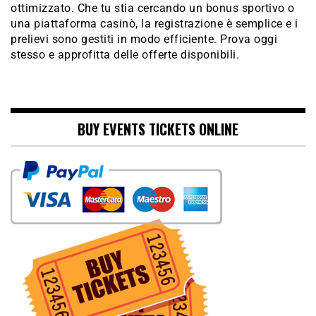
ottimizzato. Che tu stia cercando un bonus sportivo o
una piattaforma casinò, la registrazione è semplice e i
prelievi sono gestiti in modo efficiente. Prova oggi
stesso e approfitta delle offerte disponibili.
BUY EVENTS TICKETS ONLINE